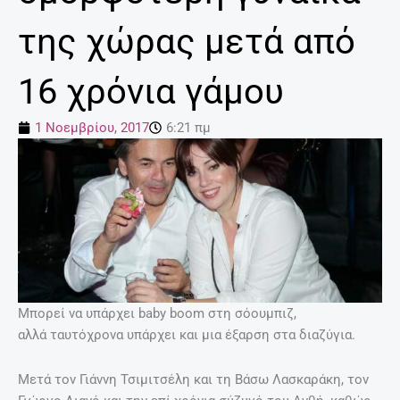
της χώρας μετά από
16 χρόνια γάμου
1 Νοεμβρίου, 2017
6:21 πμ
Μπορεί να υπάρχει baby boom στη σόουμπιζ,
αλλά ταυτόχρονα υπάρχει και μια έξαρση στα διαζύγια.
Μετά τον Γιάννη Τσιμιτσέλη και τη Βάσω Λασκαράκη, τον