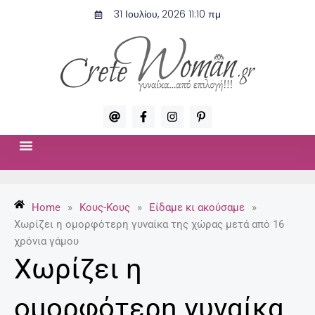
Μετάβαση
31 Ιουλίου, 2026 11:10 πμ
στο
περιεχόμενο
A
F
I
P
t
a
n
i
c
s
n
e
t
t
b
a
e
o
g
r
ΣΧΈΣΕΙΣ & ΣΕΞ
ΜΌΔΑ-ΟΜΟΡΦΙΆ
o
r
e
k
a
s
-
m
t
Home
»
Κους-Κους
»
Είδαμε κι ακούσαμε
»
f
-
p
Χωρίζει η ομορφότερη γυναίκα της χώρας μετά από 16
χρόνια γάμου
Χωρίζει η
ομορφότερη γυναίκα