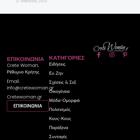
27 Απριλίου, 2025
F
I
P
ΚΑΤΗΓΟΡΊΕΣ
ΕΠΙΚΟΙΝΩΝΊΑ
a
n
i
Ειδήσεις
c
s
n
Crete Woman,
e
t
t
Ρέθυμνο Κρήτης
Ευ Ζην
b
a
e
Email:
o
g
r
Σχέσεις & Σεξ
o
r
e
info@cretewoman.gr
Οικογένεια
k
a
s
Cretewoman.gr
-
m
t
Μόδα-Ομορφιά
f
-
ΕΠΙΚΟΙΝΩΝΙΑ
Πολιτισμός
p
Κους-Κους
Παράξενα
Συνταγές