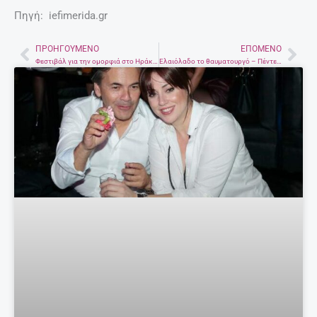
Πηγή: iefimerida.gr
ΠΡΟΗΓΟΎΜΕΝΟ
ΕΠΌΜΕΝΟ
Prev
Nex
Φεστιβάλ για την ομορφιά στο Ηράκλειο – Φυσικά προϊόντα, ομιλίες ειδικών και επιδείξεις μόδας!
Eλαιόλαδο το θαυματουργό – Πέντε χρήσεις που βοηθούν να γίνουμε πιο όμορφες