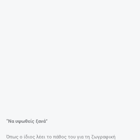
Τα 7 κορυφαία ροφήματα – λιποδιαλύτες!
27 Απριλίου, 2025