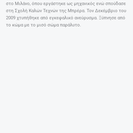
Μήνυμα ελπίδας “φέρνει” στο
Ηράκλειο ένας Ιταλός
4 Ιουλίου, 2017
ΤΟ ΒΊΝΤΕΟ ΠΟΥ ΜΑΣ ΈΚΑΝΕ ΕΝΤΎΠΩΣΗ
Ομορφιές της Κρήτης!
Περισσότερα
EDITORIAL
@ ΈΧΕΙΣ MAIL