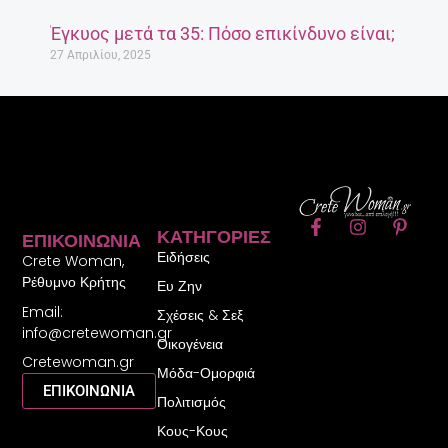
F
I
P
ΚΑΤΗΓΟΡΊΕΣ
ΕΠΙΚΟΙΝΩΝΊΑ
a
n
i
Ειδήσεις
c
s
n
Crete Woman,
e
t
t
Ρέθυμνο Κρήτης
Ευ Ζην
b
a
e
Email:
o
g
r
Σχέσεις & Σεξ
o
r
e
info@cretewoman.gr
Οικογένεια
k
a
s
Cretewoman.gr
-
m
t
Μόδα-Ομορφιά
f
-
ΕΠΙΚΟΙΝΩΝΙΑ
Πολιτισμός
p
Κους-Κους