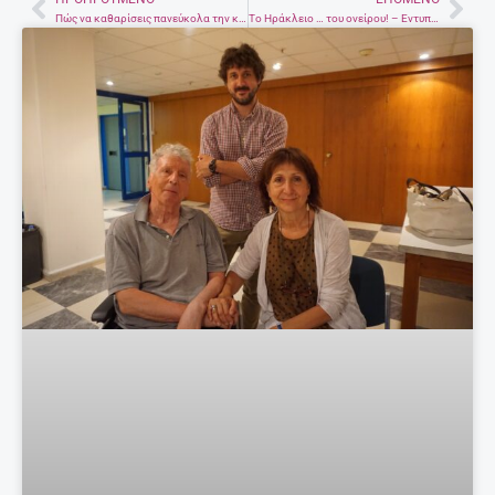
Έγκυος μετά τα 35: Πόσο επικίνδυνο είναι;
27 Απριλίου, 2025