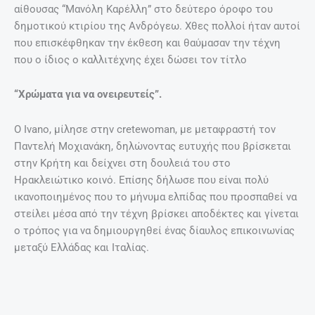
Τεργέστη γνώρισε τη θάλασσα και αποφοίτησε ως
μηχανικός. Εκείνη την εποχή ήη σχεδίασε με παστέλ κι
έφτιαχνε υδατογραφίες. Από την Τεργέστη μετακόμισε
στο Μιλάνο, όπου εργάστηκε ως μηχανικός ενώ σπούδασε
στη Σχολή Καλών Τεχνών της Μπρέρα. Τον Δεκέμβριο του
2009 χτυπήθηκε από εγκεφαλικό ανεύρυσμα. Ξύπνησε από
το κώμα με το μισό σώμα παράλυτο.
“Να υψωθείς ξανά”
Όπως ο ίδιος λέει το πάθος του για τη ζωγραφική
αντιπροσωπεύει το μονοπάτι για να “υψωθεί κανέις ξανά”.
Με τη ζωγραφική βρήκε πάλι το κομμάτι του ίδιου του
εαυτού του που πίστευε ότι χάθηκε. Μέσα από τη
ζωγραφική προσπαθεί να δώσε έαν κοινό νόημα, μια
συνέχεια στη ζωή του.