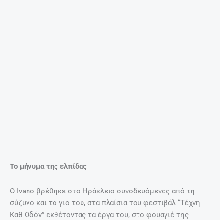
Ηρακλειώτικο κοινό. Επίσης δήλωσε που είναι πολύ
ικανοποιημένος που το μήνυμα ελπίδας που προσπαθεί να
στείλει μέσα από την τέχνη βρίσκει αποδέκτες και γίνεται
ο τρόπος για να δημιουργηθεί ένας δίαυλος επικοινωνίας
μεταξύ Ελλάδας και Ιταλίας.
Οι ανατροπές της ζωής
Η ζωή του Ivano Battiston παρουσιάζει ενδιαφέρον για δύο
λόγους. Ο ένας είναι ότι είχε μια σημαντική ανατροπή που
άφησε τον καλλιτέχνη ημιπαράλυτο, και ο δεύτερος είναι
ότι αυτή η δραματική συγκυρία προκάλεσε τη δημιουργία
μιας τέχνης που δίνει ελπίδα.
Όπως διαβάζουμε και στο σύντομο βιογραφικό του
καλλιτένχη, ο Ivano Battiston είναι ένας καλλιτένσης που
μεγάλωσε ανάμεσα στην Τεργέστη και το Μιλάνο. Στην