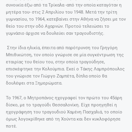
συνοικία έξω από τα Τρίκαλα -από την οποία καταγόταν η
μητέρα του- στις 2 Απριλίου του 1948. Μετά την τρίτη
γυμνασίου, το 1964, κατεβαίνει στην Αθήνα να ζήσει με τον
θείο του στην οδό Aχαρνών. Προτού τελειώσει το
γυμνάσιο άρχισε να δουλεύει σαν τραγουδιστής.
Στην ίδια ηλικία, έπειτα από παρότρυνση του Γρηγόρη
Μπιθικώτση, τον οποίο γνώρισε σε μία συγκέντρωση της
εταιρίας του θείου του, στην οποία τραγούδησε,
επισκέφτηκε την Κολούμπια. Εκεί ο Τάκης Λαμπρόπουλος
του γνώρισε τον Γιώργο Ζαμπέτα, δίπλα οποίο θα
δουλέψει στα Ξημερώματα.
Το 1967, ο Μητροπάνος ηχογραφεί τον πρώτο του 45άρη
δίσκο, με το τραγούδι Θεσσαλονίκη. Είχε προηγηθεί η
ηχογράφηση του τραγουδιού Χαμένη Πασχαλιά, το οποίο
όμως λογοκρίθηκε από τη Χούντα και δεν κυκλοφόρησε
ποτέ.