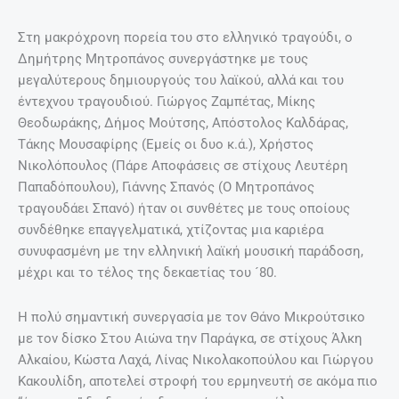
Στη μακρόχρονη πορεία του στο ελληνικό τραγούδι, ο
Δημήτρης Μητροπάνος συνεργάστηκε με τους
μεγαλύτερους δημιουργούς του λαϊκού, αλλά και του
έντεχνου τραγουδιού. Γιώργος Ζαμπέτας, Μίκης
Θεοδωράκης, Δήμος Μούτσης, Απόστολος Καλδάρας,
Τάκης Μουσαφίρης (Εμείς οι δυο κ.ά.), Χρήστος
Νικολόπουλος (Πάρε Αποφάσεις σε στίχους Λευτέρη
Παπαδόπουλου), Γιάννης Σπανός (Ο Μητροπάνος
τραγουδάει Σπανό) ήταν οι συνθέτες με τους οποίους
συνδέθηκε επαγγελματικά, χτίζοντας μια καριέρα
συνυφασμένη με την ελληνική λαϊκή μουσική παράδοση,
μέχρι και το τέλος της δεκαετίας του ´80.
Η πολύ σημαντική συνεργασία με τον Θάνο Μικρούτσικο
με τον δίσκο Στου Αιώνα την Παράγκα, σε στίχους Άλκη
Αλκαίου, Κώστα Λαχά, Λίνας Νικολακοπούλου και Γιώργου
Κακουλίδη, αποτελεί στροφή του ερμηνευτή σε ακόμα πιο