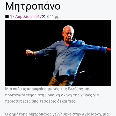
Μητροπάνο
17 Απριλίου, 2017
3:11 μμ
Μία από τις κορυφαίες φωνές της Ελλάδας, που
πρωταγωνίστησε στη μουσική σκηνή της χώρας για
περισσότερες από τέσσερις δεκαετίες.
Ο Δημήτρης Μητροπάνος γεννήθηκε στην Αγία Mονή, μια