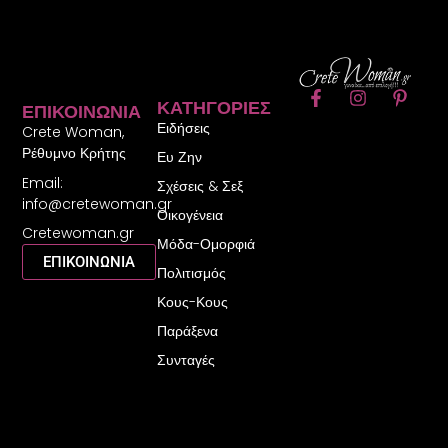
F
I
P
ΚΑΤΗΓΟΡΊΕΣ
ΕΠΙΚΟΙΝΩΝΊΑ
a
n
i
Ειδήσεις
c
s
n
Crete Woman,
e
t
t
Ρέθυμνο Κρήτης
Ευ Ζην
b
a
e
Email:
o
g
r
Σχέσεις & Σεξ
o
r
e
info@cretewoman.gr
Οικογένεια
k
a
s
Cretewoman.gr
-
m
t
Μόδα-Ομορφιά
f
-
ΕΠΙΚΟΙΝΩΝΙΑ
Πολιτισμός
p
Κους-Κους
Παράξενα
Συνταγές