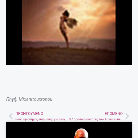
Πηγή: Mixanitouxronou
ΠΡΟΗΓΟΎΜΕΝΟ
ΕΠΌΜΕΝΟ
Prev
Nex
Roadtrip οδηγος επιβιωσης για ζευγαρια (και οχι μονο)
37 προσωπικότητες των Χανίων υπέρ της παραχώρησης των αεροδρομίων