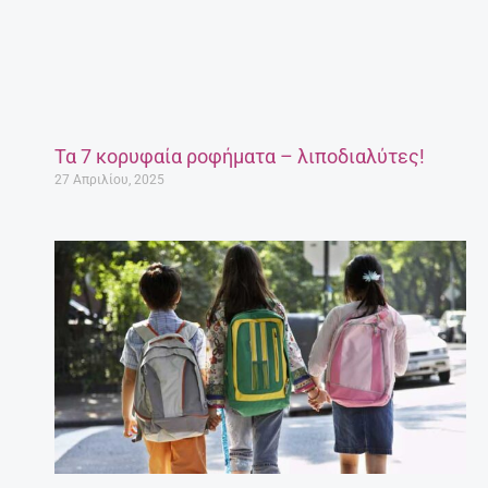
Τα 7 κορυφαία ροφήματα – λιποδιαλύτες!
27 Απριλίου, 2025