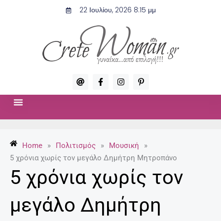
Μετάβαση
22 Ιουλίου, 2026 8:15 μμ
στο
περιεχόμενο
A
F
I
P
t
a
n
i
c
s
n
e
t
t
b
a
e
o
g
r
ΣΧΈΣΕΙΣ & ΣΕΞ
ΜΌΔΑ-ΟΜΟΡΦΙΆ
o
r
e
k
a
s
-
m
t
Home
»
Πολιτισμός
»
Μουσική
»
f
-
p
5 χρόνια χωρίς τον μεγάλο Δημήτρη Μητροπάνο
5 χρόνια χωρίς τον
μεγάλο Δημήτρη