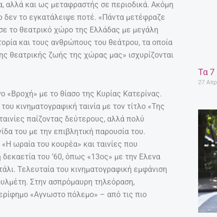
, αλλά και ως μεταφραστής σε περιοδικά. Ακόμη
μο δεν το εγκατάλειψε ποτέ. «Πάντα μετέφραζε
σε το θεατρικό χώρο της Ελλάδας με μεγάλη
ιστορία και τους ανθρώπους του θεάτρου, τα οποία
ης θεατρικής ζωής της χώρας μας» ισχυρίζονται
Τα 7
27 Απρ
ο «Βροχή» με το θίασο της Κυρίας Κατερίνας.
 του κινηματογραφική ταινία με τον τίτλο «Της
 ταινίες παίζοντας δεύτερους, αλλά πολύ
ίδα του με την επιβλητική παρουσία του.
«Η ωραία του κουρέα» και ταινίες που
 δεκαετία του ’60, όπως «13ος» με την Ελενα
τάλι. Τελευταία του κινηματογραφική εμφάνιση
ουλμέτη. Στην ασπρόμαυρη τηλεόραση,
ερίφημο «Αγνωστο πόλεμο» – από τις πιο