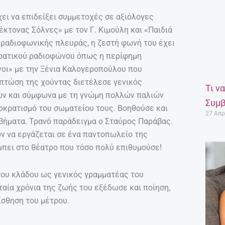
χει να επιδείξει συμμετοχές σε αξιόλογες
κτονας Σόλνες» με τον Γ. Κιμούλη και «Παιδιά
 ραδιοφωνικής πλευράς, η ζεστή φωνή του έχει
κρατικού ραδιοφώνου όπως η περίφημη
άνοι» με την Ξένια Καλογεροπούλου που
πτώση της χούντας διετέλεσε γενικός
Τι ν
ν και σύμφωνα με τη γνώμη πολλών παλιών
Συμβ
οκρατισμό του σωματείου τους. Βοηθούσε και
27 Απρ
βήματα. Τρανό παράδειγμα ο Σταύρος Παράβας.
ν να εργάζεται σε ένα παντοπωλείο της
α μπει στο θέατρο που τόσο πολύ επιθυμούσε!
του κλάδου ως γενικός γραμματέας του
αία χρόνια της ζωής του εξέδωσε και ποίηση,
ίσθηση του μέτρου.