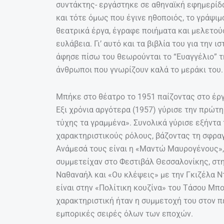
συντάκτης- εργάστηκε σε αθηναϊκή εφημερίδα
και τότε όμως που έγινε ηθοποιός, το γράψι
θεατρικά έργα, έγραφε ποιήματα και μελετού
ευλάβεια. Γι’ αυτό και τα βιβλία του για την 
άφησε πίσω του θεωρούνται το “Ευαγγέλιο” τ
άνθρωποι που γνωρίζουν καλά το μεράκι του.
Μπήκε στο θέατρο το 1951 παίζοντας στο έργ
Εξι χρόνια αργότερα (1957) γύρισε την πρώτη
τύχης τα γραμμένα». Συνολικά γύρισε εξήντα
χαρακτηριστικούς ρόλους, βάζοντας τη σφραγ
Ανάμεσά τους είναι η «Μαντώ Μαυρογένους», 
συμμετείχαν στο Φεστιβάλ Θεσσαλονίκης, στη
Ναθαναήλ και «Ου κλέψεις» με την Γκιζέλα Ν
είναι στην «Πολίτικη κουζίνα» του Τάσου Μπ
χαρακτηριστική ήταν η συμμετοχή του στον π
εμπορικές σειρές όλων των εποχών.