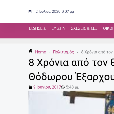
Μετάβαση
στο
2 Ιουλίου, 2026 6:07 μμ
περιεχόμενο
ΕΙΔΉΣΕΙΣ
ΕΥ ΖΗΝ
ΣΧΈΣΕΙΣ & ΣΕΞ
ΟΙΚΟ
Home
»
Πολιτισμός
»
8 Χρόνια από το
8 Χρόνια από τον 
Θόδωρου Έξαρχο
9 Ιουνίου, 2017
5:43 μμ