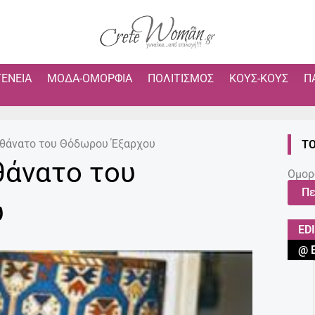
ΓΈΝΕΙΑ
ΜΌΔΑ-ΟΜΟΡΦΙΆ
ΠΟΛΙΤΙΣΜΌΣ
ΚΟΥΣ-ΚΟΥΣ
Π
ν θάνατο του Θόδωρου Έξαρχου
ΤΟ
θάνατο του
Ομορ
Πε
υ
ED
@ 