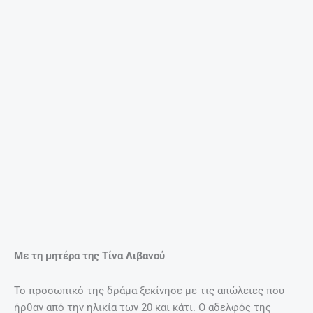
υπερβολική δόση ναρκωτικών (πολλοί σκέφτηκαν ότι
ήταν αυτοκτονία) στο σπίτι της στο Παρίσι. Ο πατέρας της
πέθανε το 1975 σε κλινική και η Χριστίνα Ωνάση μένει
μόνη και θρηνεί την αγαπημένη της οικογένεια.
Η Χριστίνα βάδισε στα χνάρια της Barbara Hutton, της
Gloria Vanderbilt, της Doris Duke και όλων των πλούσιων
κοριτσιών των οποίων η ιδιωτική ζωή είχε γίνει δημόσια
διασκέδαση. “Κάθε παραπάτημα είχε μεγεθυνθεί, κάθε
δυστυχισμένη ερωτική σχέση είχε μετατραπεί σε
κουτσομπολιό.”
Έδωσε σκληρούς αγώνες να χάσει βάρος, το οποίο ωστόσο
ξανάπαιρνε μετά από κάθε απογοήτευση
Στη βιογραφία του Αριστοτέλη Ωνάση το 1991, “All the