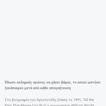
Μετά το θάνατο του Αριστοτέλη το 1975, αφοσιώθηκε
στις επιχειρήσεις του πατέρα της στο Μονακό, και
σύντομα απέδειξε σε όλους ότι ήταν μια ευφυής
επιχειρηματίας.
Το 1982, σύμφωνα με την εφημερίδα Los Angeles Times,
ήταν η πρώτη γυναίκα που εκλέχθηκε στο διοικητικό
συμβούλιο της Ένωσης Ελλήνων Εφοπλιστών, ένα από τα
σωματεία με τους πλουσιότερους ανθρώπους στον κόσμο.
Είπε κάποτε στον Peter Evans, ο οποίος έγραφε μια άλλη
βιογραφία του πατέρα της, ότι της άρεσε να φοράει
διαμάντια όταν έτρωγε πρωινό. “Φαίνονται τόσο όμορφα
στον ήλιο το πρωί. Δεν έχετε ιδέα πόσο ερωτική
βρίσκουν οι άνδρες τη δροσιά πάνω στα βράχια”.
Ο πρώτος γάμο της – με τον 47χρονο κτηματομεσίτη του
Λος Αντζελες Μ. Τζ. Μπόλκερ, έναν διαζευγμένο πατέρα