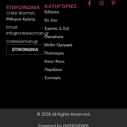
F
I
P
ΚΑΤΗΓΟΡΊΕΣ
ΕΠΙΚΟΙΝΩΝΊΑ
a
n
i
Ειδήσεις
c
s
n
Crete Woman,
e
t
t
Ρέθυμνο Κρήτης
Ευ Ζην
b
a
e
Email:
o
g
r
Σχέσεις & Σεξ
o
r
e
info@cretewoman.gr
Οικογένεια
k
a
s
Cretewoman.gr
-
m
t
Μόδα-Ομορφιά
f
-
ΕΠΙΚΟΙΝΩΝΙΑ
Πολιτισμός
p
Κους-Κους
Παράξενα
Συνταγές
© 2026 All Rights Reserved.
Powered by ENTERTHEWEB