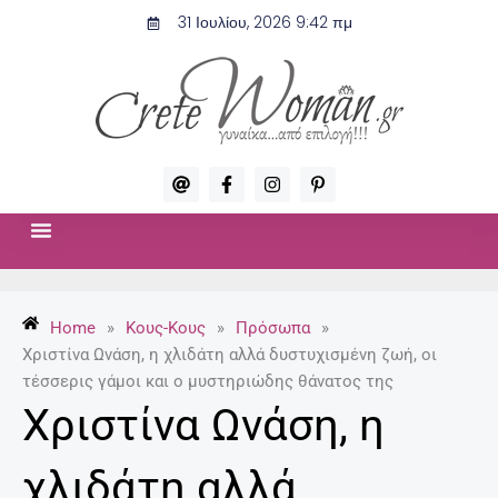
Μετάβαση
31 Ιουλίου, 2026 9:42 πμ
στο
περιεχόμενο
A
F
I
P
t
a
n
i
c
s
n
e
t
t
b
a
e
o
g
r
ΣΧΈΣΕΙΣ & ΣΕΞ
ΜΌΔΑ-ΟΜΟΡΦΙΆ
o
r
e
k
a
s
-
m
t
Home
»
Κους-Κους
»
Πρόσωπα
»
f
-
p
Χριστίνα Ωνάση, η χλιδάτη αλλά δυστυχισμένη ζωή, οι
τέσσερις γάμοι και ο μυστηριώδης θάνατος της
Χριστίνα Ωνάση, η
χλιδάτη αλλά