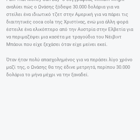
τεσσάρων παιδιών και 27 χρόνια μεγαλύτερό της – έληξε
άδοξα μέσα σε λίγους μήνες το 1971.
Η Χριστίνα Ωνάση ήταν ιδιαίτερα άτυχη στον έρωτα. Η
επιλογή της στους άνδρες, ήταν παρορμητική και
καταστροφική. Ο πρώτος γάμο της – με τον 47χρονο
κτηματομεσίτηςτου Λος Αντζελες Μ. Τζ. Μπόλκερ, έναν
διαζευγμένο πατέρα τεσσάρων παιδιών και 27 χρόνια
μεγαλύτερό της – έληξε άδοξα μέσα σε λίγους μήνες το
1971.
Ο γάμος με τον δεύτερο σύζυγό της, Αλέξανδρο Ανδρεάδη
διήρκεσε 14 μήνες. Ένα τρίτος γάμος το 1978, με έναν
Ρώσο ναυτιλιακό πράκτορα Σεργκέι Καούζοφ, έσβησε πιο
γρήγορα από ένα κερί.