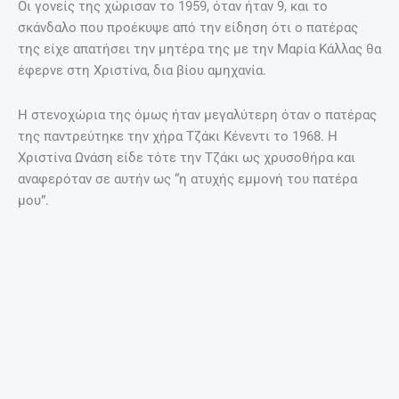
Οι γονείς της χώρισαν το 1959, όταν ήταν 9, και το
σκάνδαλο που προέκυψε από την είδηση ότι ο πατέρας
της είχε απατήσει την μητέρα της με την Μαρία Κάλλας θα
έφερνε στη Χριστίνα, δια βίου αμηχανία.
Η στενοχώρια της όμως ήταν μεγαλύτερη όταν ο πατέρας
της παντρεύτηκε την χήρα Τζάκι Κένεντι το 1968. Η
Χριστίνα Ωνάση είδε τότε την Τζάκι ως χρυσοθήρα και
αναφερόταν σε αυτήν ως “η ατυχής εμμονή του πατέρα
μου”.
Με τη μητέρα της Τίνα Λιβανού
To προσωπικό της δράμα ξεκίνησε με τις απώλειες που
ήρθαν από την ηλικία των 20 και κάτι. Ο αδελφός της
Αλέξανδρος, πέθανε σε αεροπορικό δυστύχημα το 1973.
Ένα χρόνο αργότερα, η μητέρα της πέθανε από