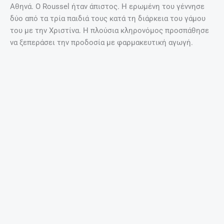
Τα 7 κορυφαία ροφήματα – λιποδιαλύτες!
27 Απριλίου, 2025