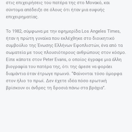
αποκλείεται. Η τοξικολογική εξέταση που
πραγματοποιήθηκε δεν εντόπισε κανενός είδους ουσίες.
Οσο για τις συνθήκες θανάτου της, στο πρώτο έγγραφο
(21.12.1989) οι αργεντινοί δικαστές μιλούν για «λυπηρό
συμβάν, στερημένο από κάθε εγκληματικότητα» ενώ στο
δεύτερο (8.5.1990) αναφέρουν ότι «δεν υπάρχουν οι
απαραίτητες προϋποθέσεις που θα μας έδιναν μια
απόλυτη σιγουριά για να απορρίψουμε την εγκληματική
ενέργεια».
Ο Roussel ήταν άπιστος. Η ερωμένη του γέννησε δύο από
τα τρία παιδιά τους κατά τη διάρκεια του γάμου του με την
Χριστίνα
Πηγή: www.lifo.gr
ΠΡΟΗΓΟΎΜΕΝΟ
ΕΠΌΜΕΝΟ