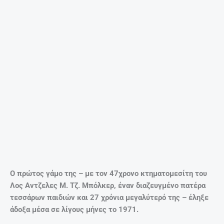
Prev
Nex
Ένας περιζήτητος άντρας – Γυμνάζεται με κρίκους, πετάει με αλεξίπτωτο, χορεύει τάγκο, κι είναι ηλεκτρολόγος!
H πόρνη Λαΐδα , ο Διογένης και η φάρσα – Πως βγήκε η φράση