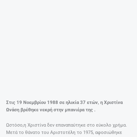
μπουκάλι ηρεμιστικών δίπλα της.
Βρισκόταν στο Μπουένος Άιρες για να παντρευτεί τον
πρόεδρο της ελληνικής παροικίας της Αργεντινής, Γιώργο
Τσολκμετσόγλου. Αρχικά είχε γίνει λόγος για καρδιακή
προσβολή, αλλά ο γιατρός που την είχε εξετάσει λίγο πριν
πετάξει για την Αργεντινή είπε ότι η καρδιά της ήταν γερή
σαν αυτή ενός ταύρου. Αργότερα οι γιατροί έκαναν λόγο
για πνευμονικό οίδημα, ωστόσο κανείς δεν ήταν σε θέση
να πει τι το προκάλεσε. Τα αποτελέσματα της νεκροψίας
δεν ανακοινώθηκαν ποτέ, ενώ ο περίγυρός της μιλούσε
για τις πιο ευτυχισμένες μέρες της κληρονόμου. Ένας
ακόμη θάνατος – μυστήριο στο ιστορικό της οικογένειας
Ωνάση.
Σύμφωνα με παλαιότερο δημοσίευμα της εφημερίδας «Τα
Νέα», η πιθανότητα να πέθανε η Χριστίνα Ωνάση εξαιτίας
της λήψης υπνωτικών χαπιών ή φαρμάκων διαίτης