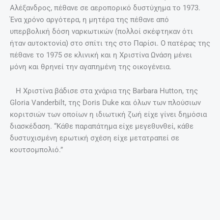
Pain That Money Can Buy” ο συγγραφέας William Wright
αναλύει πώς ο Ωνάσης ξόδεψε 30.000 δολάρια για να
στείλει ένα ιδιωτικό τζετ στην Αμερική για να πάρει τις
διαιτητικές coca cola της Χριστίνας, ενώ μια άλλη φορά
έστειλε ένα ελικόπτερο από την Αυστρία στην Ελβετία για
να περιμαζέψει μια κασέτα με τραγούδια του Νέιβιντ
Μπάουι που είχε ξεχάσει όταν είχε μείνει εκεί.
Όταν ήταν πολύ απασχολημένος για να περάσει λίγο χρόνο
μαζί της, ο Ωνάσης θα της έδινε μετρητά, περίπου 30.000
δολάρια το μήνα μέχρι να την ξαναδεί.
Στις 19 Νοεμβρίου 1988 σε ηλικία 37 ετών, η Χριστίνα
Ωνάση βρέθηκε νεκρή στην μπανιέρα της .
Ωστόσο,η Χριστίνα δεν επαναπαύτηκε στο εύκολο χρήμα.