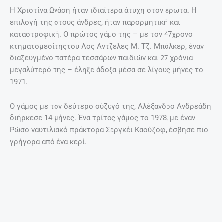
Χριστίνα Ωνάση, η χλιδάτη αλλά
δυστυχισμένη ζωή, οι τέσσερις
γάμοι και ο μυστηριώδης θάνατος
της
19 Νοεμβρίου, 2017
ΤΟ ΒΊΝΤΕΟ ΠΟΥ ΜΑΣ ΈΚΑΝΕ ΕΝΤΎΠΩΣΗ
Ομορφιές της Κρήτης!
Περισσότερα
EDITORIAL
@ ΈΧΕΙΣ MAIL