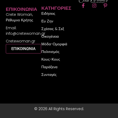
F
I
P
ΚΑΤΗΓΟΡΊΕΣ
ΕΠΙΚΟΙΝΩΝΊΑ
a
n
i
Ειδήσεις
c
s
n
Crete Woman,
e
t
t
Ρέθυμνο Κρήτης
Ευ Ζην
b
a
e
Email:
o
g
r
Σχέσεις & Σεξ
o
r
e
info@cretewoman.gr
Οικογένεια
k
a
s
Cretewoman.gr
-
m
t
Μόδα-Ομορφιά
f
-
ΕΠΙΚΟΙΝΩΝΙΑ
Πολιτισμός
p
Κους-Κους
Παράξενα
Συνταγές
© 2026 All Rights Reserved.