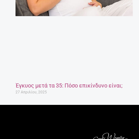
Έγκυος μετά τα 35: Πόσο επικίνδυνο είναι;
27 Απριλίου, 2025