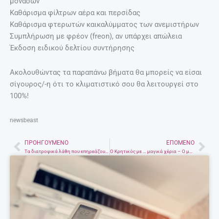
μονάδων
Καθάρισμα φίλτρων αέρα και περσίδας
Καθάρισμα φτερωτών καικαλύμματος των ανεμιστήρων
Συμπλήρωση με φρέον (freon), αν υπάρχει απώλεια
Έκδοση ειδικού δελτίου συντήρησης
Ακολουθώντας τα παραπάνω βήματα θα μπορείς να είσαι
σίγουρος/-η ότι το κλιματιστικό σου θα λειτουργεί στο
100%!
newsbeast
ΠΡΟΗΓΟΎΜΕΝΟ
ΕΠΌΜΕΝΟ
Prev
Nex
Τα διατροφικά λάθη που επηρεάζουν την ψυχική υγεία
O Κρητικός με … μαγικά χέρια – Ο μοναδικός χειροπράκτης στην Ελλάδα κάνει τα άλογα να … πετούν