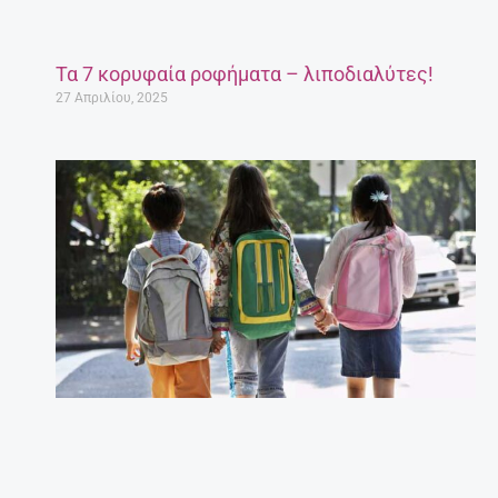
Τα 7 κορυφαία ροφήματα – λιποδιαλύτες!
27 Απριλίου, 2025