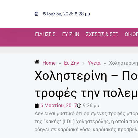
Μετάβαση
στο
5 Ιουλίου, 2026 5:28 μμ
περιεχόμενο
ΕΙΔΉΣΕΙΣ
ΕΥ ΖΗΝ
ΣΧΈΣΕΙΣ & ΣΕΞ
ΟΙΚΟ
Home
»
Ευ Ζην
»
Υγεία
»
Χοληστερίνη
Χοληστερίνη – Πο
τροφές την πολε
6 Μαρτίου, 2017
9:26 μμ
Δεν είναι μυστικό ότι ορισμένες τροφές μπο
της “κακής” (LDL) χοληστερόλης, η οποία πρ
οδηγεί σε καρδιακή νόσο, καρδιακές προσβολ