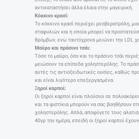
αντικαταστήσει άλλα έλαια στην μαγειρική.
Κόκκινο κρασί:
Το κόκκινο κρασί περιέχει ρεσβερατρόλη, μι
σταφυλιών και η οποία μπορεί να προστατεύσ
θρόμβων, ενώ ταυτόχρονα μειώνει την LDL χ
Μαύρο και πράσινο τσάι:
Τόσο το μαύρο, όσο και το πράσινο τσάι περι
μειώσουν τα επίπεδα χοληστερόλης. Το πράσ
αυτές τις αντιοξειδωτικές ουσίες, καθώς π
και είναι λιγότερο επεξεργασμένα.
Ξηροί καρποί:
Οι ξηροί καρποί είναι πλούσιοι σε πολυακόρε
και τα φιστίκια μπορούν να σας βοηθήσουν σ
χοληστερόλης. Απλά, αποφύγετε τους αλατισ
40γρ την ημέρα, επειδή οι ξηροί καρποί έχου