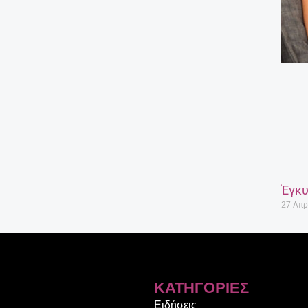
Έγκυ
27 Απρ
ΚΑΤΗΓΟΡΊΕΣ
Ειδήσεις