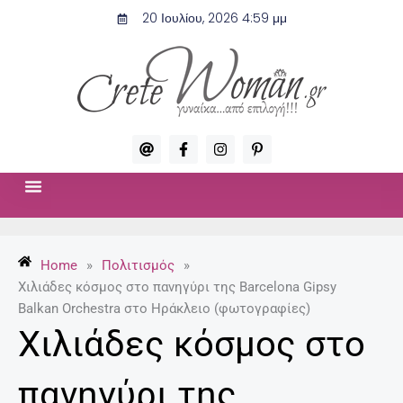
Μετάβαση
20 Ιουλίου, 2026 4:59 μμ
στο
περιεχόμενο
A
F
I
P
t
a
n
i
c
s
n
e
t
t
b
a
e
o
g
r
ΣΧΈΣΕΙΣ & ΣΕΞ
ΜΌΔΑ-ΟΜΟΡΦΙΆ
o
r
e
k
a
s
-
m
t
Home
»
Πολιτισμός
»
f
-
p
Χιλιάδες κόσμος στο πανηγύρι της Barcelona Gipsy
Balkan Orchestra στο Ηράκλειο (φωτογραφίες)
Χιλιάδες κόσμος στο
πανηγύρι της