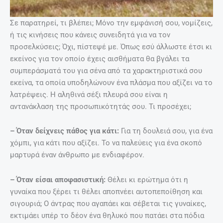
Σε παρατηρεί, τι βλέπει; Μόνο την εμφάνισή σου, νομίζεις,
ή τις κινήσεις που κάνεις συνειδητά για να τον
προσελκύσεις; Όχι, πίστεψέ με. Όπως εσύ άλλωστε έτσι κι
εκείνος για τον οποίο έχεις αισθήματα θα βγάλει τα
συμπεράσματά του για σένα από τα χαρακτηριστικά σου
εκείνα, τα οποία υποδηλώνουν ένα πλάσμα που αξίζει να το
λατρέψεις. Η αληθινά σέξι πλευρά σου είναι η
αντανάκλαση της προσωπικότητάς σου. Τι προσέχει;
– Όταν δείχνεις πάθος για κάτι:
Για τη δουλειά σου, για ένα
χόμπι, για κάτι που αξίζει. Το να παλεύεις για ένα σκοπό
μαρτυρά έναν άνθρωπο με ενδιαφέρον.
– Όταν είσαι αποφασιστική:
Θέλει κι ερώτημα ότι η
γυναίκα που ξέρει τι θέλει αποπνέει αυτοπεποίθηση και
σιγουριά; Ο άντρας που αγαπάει και σέβεται τις γυναίκες,
εκτιμάει υπέρ το δέον ένα θηλυκό που πατάει στα πόδια