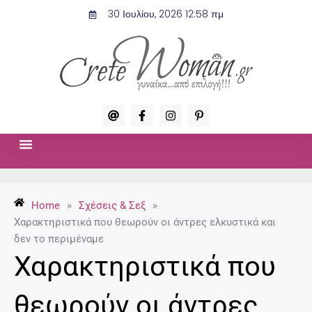
Μετάβαση
30 Ιουλίου, 2026 12:58 πμ
στο
περιεχόμενο
A
F
I
P
t
a
n
i
c
s
n
e
t
t
b
a
e
o
g
r
ΣΧΈΣΕΙΣ & ΣΕΞ
ΜΌΔΑ-ΟΜΟΡΦΙΆ
o
r
e
k
a
s
-
m
t
Home
»
Σχέσεις & Σεξ
»
f
-
p
Χαρακτηριστικά που θεωρούν οι άντρες ελκυστικά και
δεν το περιμέναμε
Χαρακτηριστικά που
θεωρούν οι άντρες