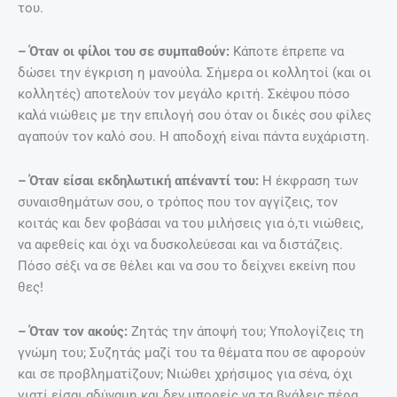
του.
– Όταν οι φίλοι του σε συμπαθούν:
Κάποτε έπρεπε να
δώσει την έγκριση η μανούλα. Σήμερα οι κολλητοί (και οι
κολλητές) αποτελούν τον μεγάλο κριτή. Σκέψου πόσο
καλά νιώθεις με την επιλογή σου όταν οι δικές σου φίλες
αγαπούν τον καλό σου. Η αποδοχή είναι πάντα ευχάριστη.
– Όταν είσαι εκδηλωτική απέναντί του:
Η έκφραση των
συναισθημάτων σου, ο τρόπος που τον αγγίζεις, τον
κοιτάς και δεν φοβάσαι να του μιλήσεις για ό,τι νιώθεις,
να αφεθείς και όχι να δυσκολεύεσαι και να διστάζεις.
Πόσο σέξι να σε θέλει και να σου το δείχνει εκείνη που
θες!
– Όταν τον ακούς:
Ζητάς την άποψή του; Υπολογίζεις τη
γνώμη του; Συζητάς μαζί του τα θέματα που σε αφορούν
και σε προβληματίζουν; Νιώθει χρήσιμος για σένα, όχι
γιατί είσαι αδύναμη και δεν μπορείς να τα βγάλεις πέρα