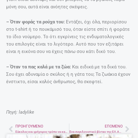
μόνη σου, αυτά είναι ανόητες σκέψεις.
– Όταν φοράς τα ρούχα του:
Εντάξει, όχι όλα, περιορίσου
στο t-shirt ή το πουκάμισό του, όταν είστε σπίτι ή φοράτε
το ίδιο νούμερο. Το ότι εγκρίνεις τις ενδυματολογικές
του επιλογές είναι το λιγότερο. Αυτό που τον εξιτάρει
είναι η εικόνα σου να έχεις πάνω σου κάτι δικό του.
– Όταν τα πας καλά με τα ζώα:
Και ειδικά με τα δικά του.
Σου έχει αδυναμία ο σκύλος ή η γάτα του; Τα ζωάκια έχουν
ένστικτο, είσαι καλός άνθρωπος, θα σκεφτεί.
Πηγή: ladylike
ΠΡΟΗΓΟΎΜΕΝΟ
ΕΠΌΜΕΝΟ
Prev
Nex
Εύκολος και γρήγορος τρόπο να καλύψεις τα λευκά μαλλιά
Ένα συγκλονιστικό βίντεο της ΕΛ.ΑΣ. για τον εκβιασμό παιδιών μέσω διαδικτύου που πρέπει να δουν γονείς και παιδιά