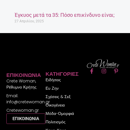
Έγκυος μετά τα 35: Πόσο επικίνδυνο είναι;
27 Απριλίου, 2025
F
I
P
ΚΑΤΗΓΟΡΊΕΣ
ΕΠΙΚΟΙΝΩΝΊΑ
a
n
i
Ειδήσεις
c
s
n
Crete Woman,
e
t
t
Ρέθυμνο Κρήτης
Ευ Ζην
b
a
e
Email:
o
g
r
Σχέσεις & Σεξ
o
r
e
info@cretewoman.gr
Οικογένεια
k
a
s
Cretewoman.gr
-
m
t
Μόδα-Ομορφιά
f
-
ΕΠΙΚΟΙΝΩΝΙΑ
Πολιτισμός
p