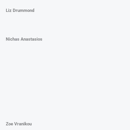
ΠΡΟΗΓΟΎΜΕΝΟ
ΕΠΌΜΕΝΟ
Prev
Nex
Έπνιξε τον άντρα της με μαξιλάρι και η δικαστής της είπε «συνέχισε τη ζωή σου»
Με ποιους άντρες είναι οι γυναίκες πιο ευτυχισμένες;