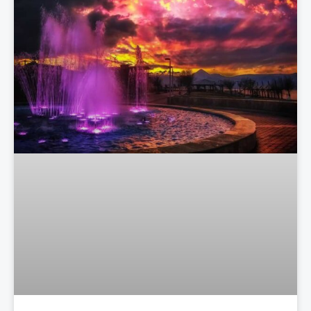
Τα 7 κορυφαία ροφήματα – λιποδιαλύτες!
27 Απριλίου, 2025