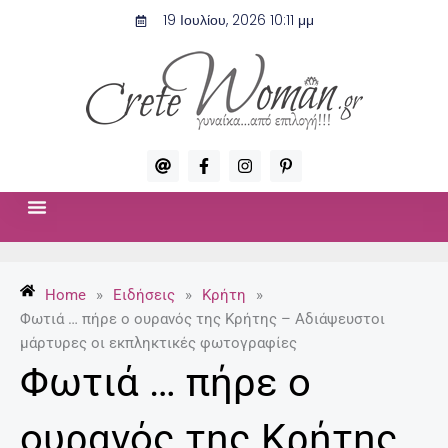
Μετάβαση
19 Ιουλίου, 2026 10:11 μμ
στο
περιεχόμενο
A
F
I
P
t
a
n
i
c
s
n
e
t
t
b
a
e
o
g
r
ΣΧΈΣΕΙΣ & ΣΕΞ
ΜΌΔΑ-ΟΜΟΡΦΙΆ
o
r
e
k
a
s
-
m
t
Home
»
Ειδήσεις
»
Κρήτη
»
f
-
p
Φωτιά … πήρε ο ουρανός της Κρήτης – Αδιάψευστοι
μάρτυρες οι εκπληκτικές φωτογραφίες
Φωτιά … πήρε ο
ουρανός της Κρήτης