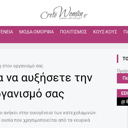
ΓΈΝΕΙΑ
ΜΌΔΑ-ΟΜΟΡΦΙΆ
ΠΟΛΙΤΙΣΜΌΣ
ΚΟΥΣ-ΚΟΥΣ
Π
ΤΟ
η στον οργανισμό σας
Ομορ
α να αυξήσετε την
Πε
ργανισμό σας
ED
@ 
ου ανήκει στην οικογένεια των κατεχολαμινών.
 ουσία που χρησιμοποιείται από τα νευρικά