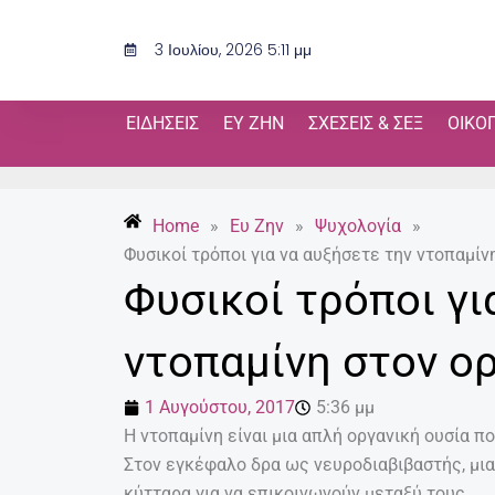
Μετάβαση
στο
3 Ιουλίου, 2026 5:11 μμ
περιεχόμενο
ΕΙΔΉΣΕΙΣ
ΕΥ ΖΗΝ
ΣΧΈΣΕΙΣ & ΣΕΞ
ΟΙΚΟ
Home
»
Ευ Ζην
»
Ψυχολογία
»
Φυσικοί τρόποι για να αυξήσετε την ντοπαμίν
Φυσικοί τρόποι γι
ντοπαμίνη στον ο
1 Αυγούστου, 2017
5:36 μμ
Η ντοπαμίνη είναι μια απλή οργανική ουσία π
Στον εγκέφαλο δρα ως νευροδιαβιβαστής, μια
κύτταρα για να επικοινωνούν μεταξύ τους.