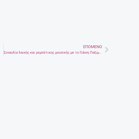
ΕΠΌΜΕΝΟ
Next
Συναυλία λαικής και ρεμπέτικης μουσικής με το Γιάννη Παξιμαδάκη και ελεύθερη είσοδο