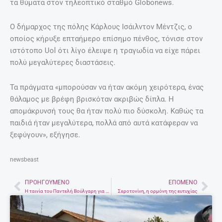
τα θύματα στον τηλεοπτικό σταθμό Globonews.
Ο δήμαρχος της πόλης Κάρλους Ισάιλντον Μέντζις, ο
οποίος κήρυξε επταήμερο επίσημο πένθος, τόνισε στον
ιστότοπο Uol ότι λίγο έλειψε η τραγωδία να είχε πάρει
πολύ μεγαλύτερες διαστάσεις.
Τα πράγματα «μπορούσαν να ήταν ακόμη χειρότερα, ένας
θάλαμος με βρέφη βρισκόταν ακριβώς δίπλα. Η
απομάκρυνσή τους θα ήταν πολύ πιο δύσκολη. Καθώς τα
παιδιά ήταν μεγαλύτερα, πολλά από αυτά κατάφεραν να
ξεφύγουν», εξήγησε.
newsbeast
ΠΡΟΗΓΟΎΜΕΝΟ
ΕΠΌΜΕΝΟ
Prev
Nex
Η ταινία του Παντελή Βούλγαρη για το Ναπολέοντα Σουκατζίδη σε φωτογραφίες – Με το φακό του Μ. Μαυράκη
Σεροτονίνη, η ορμόνη της ευτυχίας