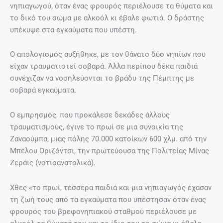
νηπιαγωγού, όταν ένας φρουρός περιέλουσε τα θύματα και
το δικό του σώμα με αλκοόλ κι έβαλε φωτιά. Ο δράστης
υπέκυψε στα εγκαύματα που υπέστη.
Ο απολογισμός αυξήθηκε, με τον θάνατο δύο νηπίων που
είχαν τραυματιστεί σοβαρά. Άλλα περίπου δέκα παιδιά
συνέχιζαν να νοσηλεύονται το βράδυ της Πέμπτης με
σοβαρά εγκαύματα.
Ο εμπρησμός, που προκάλεσε δεκάδες άλλους
τραυματισμούς, έγινε το πρωί σε μια συνοικία της
Ζαναούμπα, μιας πόλης 70.000 κατοίκων 600 χλμ. από την
Μπέλου Οριζόντσι, την πρωτεύουσα της Πολιτείας Μίνας
Ζεράις (νοτιοανατολικά).
Χθες «το πρωί, τέσσερα παιδιά και μια νηπιαγωγός έχασαν
τη ζωή τους από τα εγκαύματα που υπέστησαν όταν ένας
φρουρός του βρεφονηπιακού σταθμού περιέλουσε με