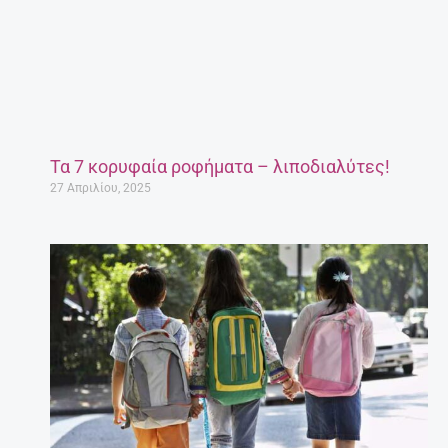
Τα 7 κορυφαία ροφήματα – λιποδιαλύτες!
27 Απριλίου, 2025