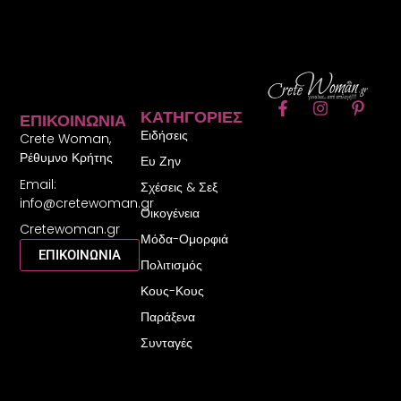
F
I
P
ΚΑΤΗΓΟΡΊΕΣ
ΕΠΙΚΟΙΝΩΝΊΑ
a
n
i
Ειδήσεις
c
s
n
Crete Woman,
e
t
t
Ρέθυμνο Κρήτης
Ευ Ζην
b
a
e
Email:
o
g
r
Σχέσεις & Σεξ
o
r
e
info@cretewoman.gr
Οικογένεια
k
a
s
Cretewoman.gr
-
m
t
Μόδα-Ομορφιά
f
-
ΕΠΙΚΟΙΝΩΝΙΑ
Πολιτισμός
p
Κους-Κους
Παράξενα
Συνταγές