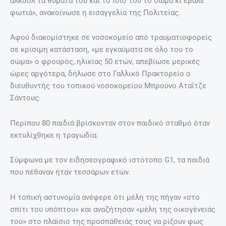
αλκοόλ τα θύματά του και το ίδιο του το σώμα κι έβαλε
φωτιά», ανακοίνωσε η εισαγγελία της Πολιτείας.
Αφού διακομίστηκε σε νοσοκομείο από τραυματιοφορείς
σε κρίσιμη κατάσταση, «με εγκαύματα σε όλο του το
σώμα» ο φρουρός, ηλικίας 50 ετών, απεβίωσε μερικές
ώρες αργότερα, δήλωσε στο Γαλλικό Πρακτορείο ο
διευθυντής του τοπικού νοσοκομείου Μπρούνο Αταΐτζε
Σάντους.
Περίπου 80 παιδιά βρίσκονταν στον παιδικό σταθμό όταν
εκτυλίχθηκε η τραγωδία.
Σύμφωνα με τον ειδησεογραφικό ιστότοπο G1, τα παιδιά
που πέθαναν ήταν τεσσάρων ετών.
Η τοπική αστυνομία ανέφερε ότι μέλη της πήγαν «στο
σπίτι του υπόπτου» και αναζήτησαν «μέλη της οικογένειάς
του» στο πλαίσιο της προσπάθειάς τους να ρίξουν φως