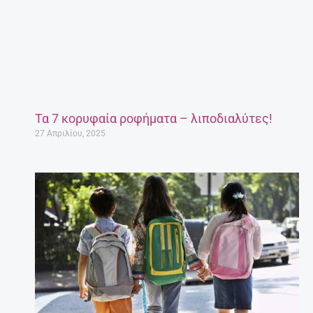
Τα 7 κορυφαία ροφήματα – λιποδιαλύτες!
27 Απριλίου, 2025