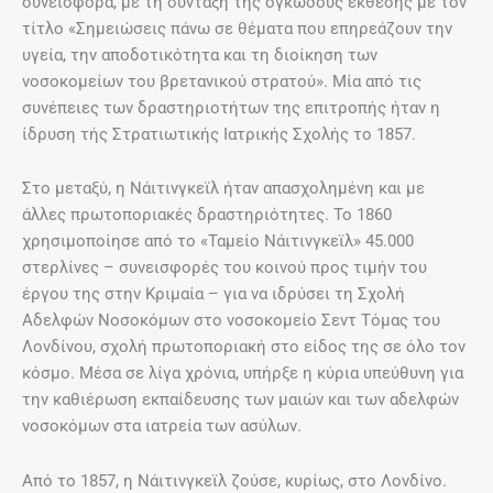
συνεισφορά, με τη σύνταξη της ογκώδους έκθεσης με τον
τίτλο «Σημειώσεις πάνω σε θέματα που επηρεάζουν την
υγεία, την αποδοτικότητα και τη διοίκηση των
νοσοκομείων του βρετανικού στρατού». Μία από τις
συνέπειες των δραστηριοτήτων της επιτροπής ήταν η
ίδρυση τής Στρατιωτικής Ιατρικής Σχολής το 1857.
Στο μεταξύ, η Νάιτινγκεϊλ ήταν απασχολημένη και με
άλλες πρωτοποριακές δραστηριότητες. Το 1860
χρησιμοποίησε από το «Ταμείο Νάιτινγκεϊλ» 45.000
στερλίνες – συνεισφορές του κοινού προς τιμήν του
έργου της στην Κριμαία – για να ιδρύσει τη Σχολή
Αδελφών Νοσοκόμων στο νοσοκομείο Σεντ Τόμας του
Λονδίνου, σχολή πρωτοποριακή στο είδος της σε όλο τον
κόσμο. Μέσα σε λίγα χρόνια, υπήρξε η κύρια υπεύθυνη για
την καθιέρωση εκπαίδευσης των μαιών και των αδελφών
νοσοκόμων στα ιατρεία των ασύλων.
Από το 1857, η Νάιτινγκεϊλ ζούσε, κυρίως, στο Λονδίνο.