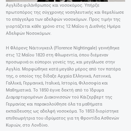
Αγγλίδα φιλάνθρωπος και νοσοκόμος. Υπήρξε
πρωτοπόρος της σύγχρονης νοσηλευτικής και θεμελίωσε
το επάγγελμα των αδελφών νοσοκόμων. Προς τιμήν της
γιορτάζεται κάθε χρόνο στις 12 Μαΐου η Διεθνής Ημέρα
Αδελφών Νοσοκόμων.
Η Φλόρενς Νάιτινγκειλ (Florence Nightingale) γεννήθηκε
στις 12 Μαΐου 1820 στη Φλωρεντία, όπου διέμεναν
προσωρινά οι εύποροι γονείς της, και μεγάλωσε στην
Αγγλία. Μορφώθηκε κατά μεγάλο μέρος από τον πατέρα
της, ο οποίος της δίδαξε Αρχαία Ελληνικά, Λατινικά,
Γαλλικά, Γερμανικά, Ιταλικά, Ιστορία, Φιλοσοφία και
Μαθηματικά. Το 1850 έγινε δεκτή από το Ίδρυμα
Διαμαρτυρομένων Διακονισσών τού Κάιζερβερτ της
Γερμανίας και παρακολούθησε όλα τα μαθήματα
εκπαίδευσης ως αδελφή νοσοκόμα. Το 1853 διορίστηκε
επιθεωρήτρια του ιδρύματος για τη Φροντίδα Ασθενών
Κυριών, στο Λονδίνο.