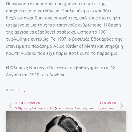
Περνούσε τον περισσότερο χρόνο στο σπίτι της,
πάσχοντας από κατάθλιψη. Ξαπλωμένη στο κρεβάτι
δεχόταν αναρίθμητους επισκέπτες, από τους πιο υψηλά
ιστάμενους ως τους πιο ταπεινούς ανθρώπους. Η όρασή
της άρχισε να εξασθενεί σταδιακά, ώσπου το 1901
τυφλώθηκε εντελώς. Το 1907, ο βασιλιάς Εδουάρδος της
απένειμε το παράσημο Αξίας (Order of Merit) και υπήρξε η
πρώτη γυναίκα που είχε πάρει ποτέ αυτό το παράσημο.
Η Φλόρενς Νάιτινγκεϊλ πέθανε σε βαθύ γήρας στις 13
Αυγούστου 1910 στο Λονδίνο.
sansimera.gr
ΠΡΟΗΓΟΎΜΕΝΟ
ΕΠΌΜΕΝΟ
Prev
Nex
Ο 20χρονος Ελληνας που βγάζει εκατομμύρια ταξιδεύοντας στην Α θέση των αεροπλάνων
Νίκος Γκάτσος, ο ποιητής και μεταφραστής με τους πιο διάσημους στίχους