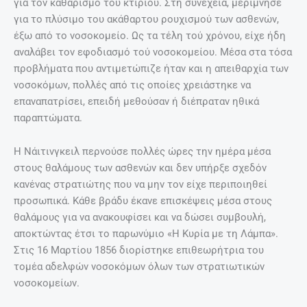
για τον καθαρισμό του κτιρίου. Στη συνέχεια, μερίμνησε
για το πλύσιμο του ακάθαρτου ρουχισμού των ασθενών,
έξω από το νοσοκομείο. Ως τα τέλη τού χρόνου, είχε ήδη
αναλάβει τον εφοδιασμό τού νοσοκομείου. Μέσα στα τόσα
προβλήματα που αντιμετώπιζε ήταν και η απειθαρχία των
νοσοκόμων, πολλές από τις οποίες χρειάστηκε να
επαναπατρίσει, επειδή μεθούσαν ή διέπραταν ηθικά
παραπτώματα.
Η Νάιτινγκειλ περνούσε πολλές ώρες την ημέρα μέσα
στους θαλάμους των ασθενών και δεν υπήρξε σχεδόν
κανένας στρατιώτης που να μην τον είχε περιποιηθεί
προσωπικά. Κάθε βράδυ έκανε επισκέψεις μέσα στους
θαλάμους για να ανακουφίσει και να δώσει συμβουλή,
αποκτώντας έτσι το παρωνύμιο «Η Κυρία με τη Λάμπα».
Στις 16 Μαρτίου 1856 διορίστηκε επιθεωρήτρια του
τομέα αδελφών νοσοκόμων όλων των στρατιωτικών
νοσοκομείων.