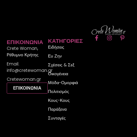
F
I
P
ΚΑΤΗΓΟΡΊΕΣ
ΕΠΙΚΟΙΝΩΝΊΑ
a
n
i
Ειδήσεις
c
s
n
Crete Woman,
e
t
t
Ρέθυμνο Κρήτης
Ευ Ζην
b
a
e
Email:
o
g
r
Σχέσεις & Σεξ
o
r
e
info@cretewoman.gr
Οικογένεια
k
a
s
Cretewoman.gr
-
m
t
Μόδα-Ομορφιά
f
-
ΕΠΙΚΟΙΝΩΝΙΑ
Πολιτισμός
p
Κους-Κους
Παράξενα
Συνταγές