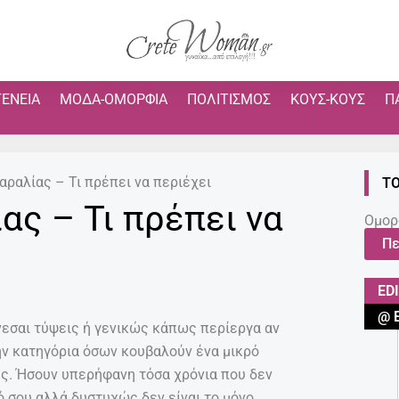
ΓΈΝΕΙΑ
ΜΌΔΑ-ΟΜΟΡΦΙΆ
ΠΟΛΙΤΙΣΜΌΣ
ΚΟΥΣ-ΚΟΥΣ
Π
αραλίας – Τι πρέπει να περιέχει
ΤΟ
ας – Τι πρέπει να
Ομορ
Πε
ED
@ 
νεσαι τύψεις ή γενικώς κάπως περίεργα αν
ην κατηγόρια όσων κουβαλούν ένα μικρό
υς. Ήσουν υπερήφανη τόσα χρόνια που δεν
ό σου αλλά δυστυχώς δεν είναι το μόνο