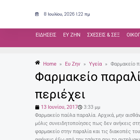
Μετάβαση
στο
8 Ιουλίου, 2026 1:22 πμ
περιεχόμενο
ΕΙΔΉΣΕΙΣ
ΕΥ ΖΗΝ
ΣΧΈΣΕΙΣ & ΣΕΞ
ΟΙΚΟ
Home
»
Ευ Ζην
»
Υγεία
»
Φαρμακείο π
Φαρμακείο παραλί
περιέχει
13 Ιουνίου, 2017
3:33 μμ
Φαρμακείο παύλα παραλία. Αρχικά, μην αισθά
μόλις συνειδητοποίησες πως δεν ανήκεις στ
φαρμακείο στην παραλία και τις διακοπές το
αφήνεις έξω από την τσάντα σου το αντηλιακ