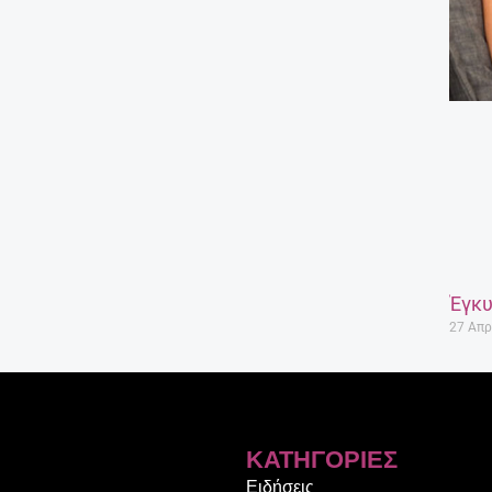
Έγκυ
27 Απρ
ΚΑΤΗΓΟΡΊΕΣ
Ειδήσεις