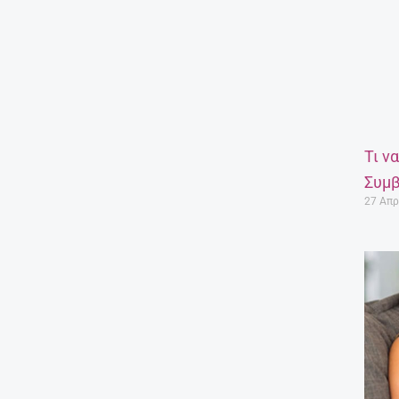
Τι ν
Συμβ
27 Απρ