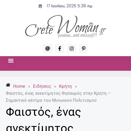
Μετάβαση
17 Ιουλίου, 2026 5:38 πμ
στο
περιεχόμενο
A
F
I
P
t
a
n
i
c
s
n
e
t
t
b
a
e
o
g
r
ΣΧΈΣΕΙΣ & ΣΕΞ
ΜΌΔΑ-ΟΜΟΡΦΙΆ
o
r
e
k
a
s
-
m
t
Home
»
Ειδήσεις
»
Κρήτη
»
f
-
p
Φαιστός, ένας ανεκτίμητος θησαυρός στην Κρήτη –
Σημαντικό κέντρο του Μινωικού Πολιτισμού
Φαιστός, ένας
ανεκτίμητος