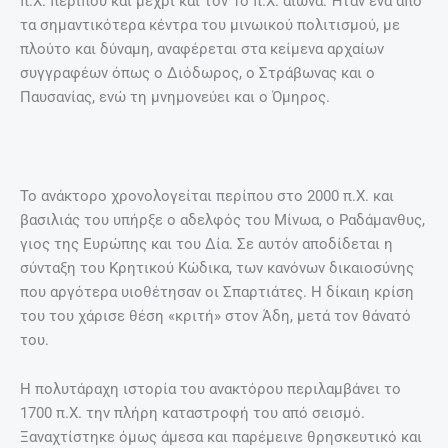
π.Χ. περίπου και μέχρι και τον 1ο π.Χ. αιώνα. Ήταν ένα από
τα σημαντικότερα κέντρα του μινωικού πολιτισμού, με
πλούτο και δύναμη, αναφέρεται στα κείμενα αρχαίων
συγγραφέων όπως ο Διόδωρος, ο Στράβωνας και ο
Παυσανίας, ενώ τη μνημονεύει και ο Όμηρος.
Το ανάκτορο χρονολογείται περίπου στο 2000 π.Χ. και
βασιλιάς του υπήρξε ο αδελφός του Μίνωα, ο Ραδάμανθυς,
γιος της Ευρώπης και του Δία. Σε αυτόν αποδίδεται η
σύνταξη του Κρητικού Κώδικα, των κανόνων δικαιοσύνης
που αργότερα υιοθέτησαν οι Σπαρτιάτες. Η δίκαιη κρίση
του του χάρισε θέση «κριτή» στον Άδη, μετά τον θάνατό
του.
Η πολυτάραχη ιστορία του ανακτόρου περιλαμβάνει το
1700 π.Χ. την πλήρη καταστροφή του από σεισμό.
Ξαναχτίστηκε όμως άμεσα και παρέμεινε θρησκευτικό και