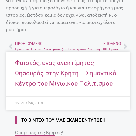
να δοθούν διάφορες ερμηνείες, όπως ότι πρόκειται για
προσευχή ή για ημερολόγιο ή και για την αφήγηση μιας
ιστορίας. Ωστόσο καμία δεν έχει γίνει αποδεκτή κι ο
δίσκος εξακολουθεί να παραμένει, για αιώνες, άλυτο
μυστήριο.
ΠΡΟΗΓΟΎΜΕΝΟ
ΕΠΌΜΕΝΟ
Prev
Nex
Ημικρανία: Σε ποια ηλικία εμφανίζεται για πρώτη φορά
Ποιες τροφές δεν τρώμε ΠΟΤΕ μετά την ημερομηνία λήξης!
Φαιστός, ένας ανεκτίμητος
θησαυρός στην Κρήτη – Σημαντικό
κέντρο του Μινωικού Πολιτισμού
19 Ιουλίου, 2019
ΤΟ ΒΊΝΤΕΟ ΠΟΥ ΜΑΣ ΈΚΑΝΕ ΕΝΤΎΠΩΣΗ
Ομορφιές της Κρήτης!