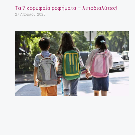
Τα 7 κορυφαία ροφήματα – λιποδιαλύτες!
27 Απριλίου, 2025