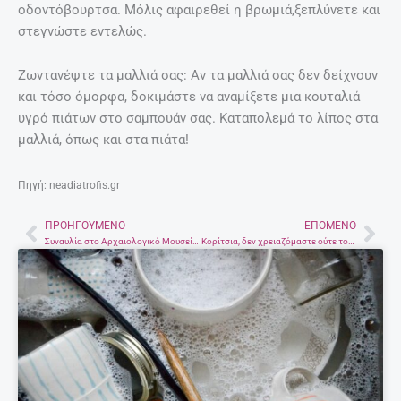
οδοντόβουρτσα. Μόλις αφαιρεθεί η βρωμιά,ξεπλύνετε και
στεγνώστε εντελώς.
Ζωντανέψτε τα μαλλιά σας: Αν τα μαλλιά σας δεν δείχνουν
και τόσο όμορφα, δοκιμάστε να αναμίξετε μια κουταλιά
υγρό πιάτων στο σαμπουάν σας. Καταπολεμά το λίπος στα
μαλλιά, όπως και στα πιάτα!
Πηγή: neadiatrofis.gr
ΠΡΟΗΓΟΎΜΕΝΟ
ΕΠΌΜΕΝΟ
Prev
Nex
Συναυλία στο Αρχαιολογικό Μουσείο Ηρακλείου με ελεύθερη είσοδο
Κορίτσια, δεν χρειαζόμαστε ούτε τον ουρανό, γιατί έχουμε τον μπαμπά μας