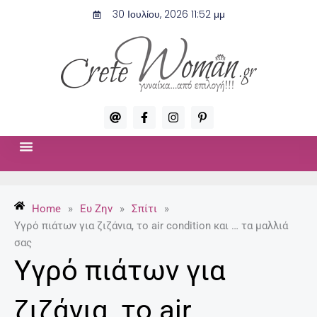
Μετάβαση
30 Ιουλίου, 2026 11:52 μμ
στο
περιεχόμενο
A
F
I
P
t
a
n
i
c
s
n
e
t
t
b
a
e
o
g
r
ΣΧΈΣΕΙΣ & ΣΕΞ
ΜΌΔΑ-ΟΜΟΡΦΙΆ
o
r
e
k
a
s
-
m
t
Home
»
Ευ Ζην
»
Σπίτι
»
f
-
p
Υγρό πιάτων για ζιζάνια, το air condition και … τα μαλλιά
σας
Υγρό πιάτων για
ζιζάνια, το air