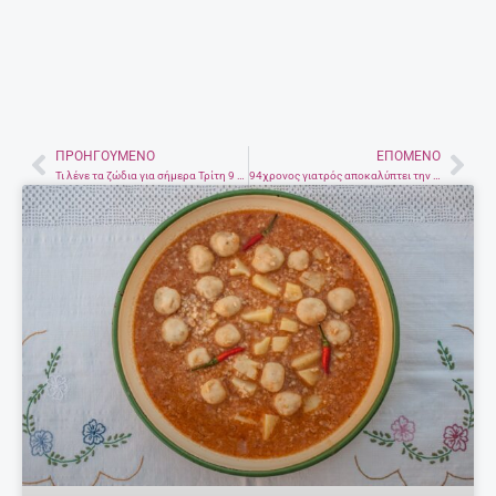
EDITORIAL
@ ΈΧΕΙΣ MAIL
ΣΧΕΤΙΚΆ ΆΡΘΡΑ