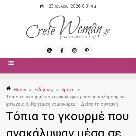
Μετάβαση
23 Ιουλίου, 2026 8:31 πμ
στο
περιεχόμενο
A
F
I
P
t
a
n
i
c
s
n
e
t
t
b
a
e
o
g
r
ΣΧΈΣΕΙΣ & ΣΕΞ
ΜΌΔΑ-ΟΜΟΡΦΙΆ
o
r
e
k
a
s
-
m
t
Home
»
Ειδήσεις
»
Κρήτη
»
f
-
p
Τόπια το γκουρμέ που ανακάλυψαν μέσα σε πολέμους και
φτώχεια οι Κρητικές νοικοκυρές – Δείτε τη συνταγή
Τόπια το γκουρμέ που
ανακάλυψαν μέσα σε