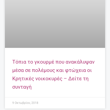
Τα 7 κορυφαία ροφήματα – λιποδιαλύτες!
27 Απριλίου, 2025