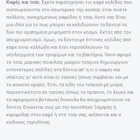
Καφές και τσάι:
Έχετε παρατηρήσει τις καφέ κηλίδες που
συσσωρεύονται στο εσωτερικό της κούπας όταν πίνετε
πολλούς, συνεχόμενους καφέδες ή τσάι; Αυτό σας δίνει
μια ιδέα για το πως μπορεί να κηλιδώσουν τα δόντια τα
δύο πιο αγαπημένα ροφήματα στον κόσμο. Εκτός από τον
αποχρωματισμό, όμως, τα δόντια με έντονες κηλίδες από
καφέ είναι κολλώδη και έτσι «προσελκύουν» τα
υπολείμματα των τροφίμων και τα βακτήρια. Όσον αφορά
το τσάι, μερικές ποικιλίες μαύρου τσαγιού δημιουργούν
εντονότερες κηλίδες στα δόντια απ’ ό,τι ο καφές και
υπαίτιες γι’ αυτό είναι οι τανίνες (όπως συμβαίνει και με
το κόκκινο κρασί). Έτσι, τα είδη του τσαγιού με μικρή
περιεκτικότητα σε τανίνες (όπως το πράσινο, το λευκό και
τα αφεψήματα βοτάνων) δύσκολα θα αποχρωματίσουν τα
δόντια. Εννοείται πως με την προσθήκη ζάχαρης ή
καραμέλας στον καφέ ή στο τσάι σας, αυξάνεται και ο
κίνδυνος τερηδόνας.