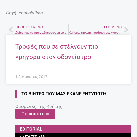
Πηγή: enallaktikos
ΠΡΟΗΓΟΎΜΕΝΟ
ΕΠΌΜΕΝΟ
Prev
Nex
Δείτε πως να φροντίζετε σωστά το σκύλο σας
Χρήσεις της λακ που ίσως δεν γνωρίζεις
Τροφές που σε στέλνουν πιο
γρήγορα στον οδοντίατρο
1 Αυγούστου, 2017
ΤΟ ΒΊΝΤΕΟ ΠΟΥ ΜΑΣ ΈΚΑΝΕ ΕΝΤΎΠΩΣΗ
Ομορφιές της Κρήτης!
Περισσότερα
EDITORIAL