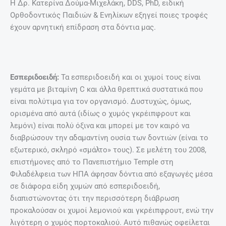
Η Δρ. Κατερίνα Δούμα-Μιχελάκη, DDS, PhD, ειδική
Ορθοδοντικός Παιδιών & Ενηλίκων εξηγεί ποιες τροφές
έχουν αρνητική επίδραση στα δόντια μας.
Εσπεριδοειδή:
Τα εσπεριδοειδή και οι χυμοί τους είναι
γεμάτα με βιταμίνη C και άλλα θρεπτικά συστατικά που
είναι πολύτιμα για τον οργανισμό. Δυστυχώς, όμως,
ορισμένα από αυτά (ιδίως ο χυμός γκρέιπφρουτ και
λεμόνι) είναι πολύ όξινα και μπορεί με τον καιρό να
διαβρώσουν την αδαμαντίνη ουσία των δοντιών (είναι το
εξωτερικό, σκληρό «σμάλτο» τους). Σε μελέτη του 2008,
επιστήμονες από το Πανεπιστήμιο Temple στη
Φιλαδέλφεια των ΗΠΑ άφησαν δόντια από εξαγωγές μέσα
σε διάφορα είδη χυμών από εσπεριδοειδή,
διαπιστώνοντας ότι την περισσότερη διάβρωση
προκαλούσαν οι χυμοί λεμονιού και γκρέιπφρουτ, ενώ την
λιγότερη ο χυμός πορτοκαλιού. Αυτό πιθανώς οφείλεται