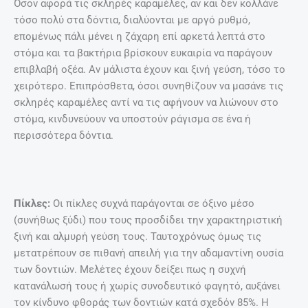
Όσον αφορά τις σκληρές καραμέλες, αν και δεν κολλάνε
τόσο πολύ στα δόντια, διαλύονται με αργό ρυθμό,
επομένως πάλι μένει η ζάχαρη επί αρκετά λεπτά στο
στόμα και τα βακτήρια βρίσκουν ευκαιρία να παράγουν
επιβλαβή οξέα. Αν μάλιστα έχουν και ξινή γεύση, τόσο το
χειρότερο. Επιπρόσθετα, όσοι συνηθίζουν να μασάνε τις
σκληρές καραμέλες αντί να τις αφήνουν να λιώνουν στο
στόμα, κινδυνεύουν να υποστούν ράγισμα σε ένα ή
περισσότερα δόντια.
Πίκλες:
Οι πίκλες συχνά παράγονται σε όξινο μέσο
(συνήθως ξύδι) που τους προσδίδει την χαρακτηριστική
ξινή και αλμυρή γεύση τους. Ταυτοχρόνως όμως τις
μετατρέπουν σε πιθανή απειλή για την αδαμαντίνη ουσία
των δοντιών. Μελέτες έχουν δείξει πως η συχνή
κατανάλωσή τους ή χωρίς συνοδευτικό φαγητό, αυξάνει
τον κίνδυνο φθοράς των δοντιών κατά σχεδόν 85%. Η