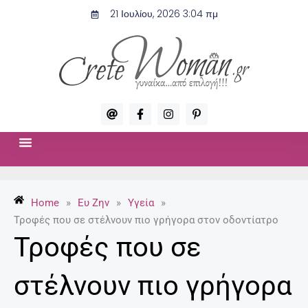
Μετάβαση
21 Ιουλίου, 2026 3:04 πμ
στο
περιεχόμενο
A
F
I
P
t
a
n
i
c
s
n
e
t
t
b
a
e
o
g
r
ΣΧΈΣΕΙΣ & ΣΕΞ
ΜΌΔΑ-ΟΜΟΡΦΙΆ
o
r
e
k
a
s
-
m
t
Home
»
Ευ Ζην
»
Υγεία
»
f
-
p
Τροφές που σε στέλνουν πιο γρήγορα στον οδοντίατρο
Τροφές που σε
στέλνουν πιο γρήγορα