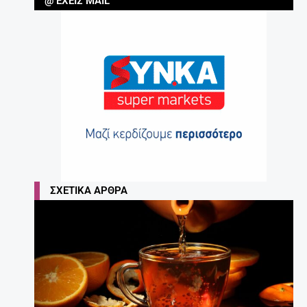
@ ΈΧΕΙΣ MAIL
ΣΧΕΤΙΚΆ ΆΡΘΡΑ