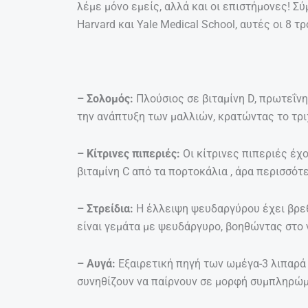
λέμε μόνο εμείς, αλλά και οι επιστήμονες! Σ
Harvard και Yale Medical School, αυτές οι 8
– Σολομός:
Πλούσιος σε βιταμίνη D, πρωτεΐν
την ανάπτυξη των μαλλιών, κρατώντας το τρι
– Κίτρινες πιπεριές:
Οι κίτρινες πιπεριές έ
βιταμίνη C από τα πορτοκάλια , άρα περισσότ
– Στρείδια:
Η έλλειψη ψευδαργύρου έχει βρε
είναι γεμάτα με ψευδάργυρο, βοηθώντας στο 
– Αυγά:
Εξαιρετική πηγή των ωμέγα-3 λιπαρά 
συνηθίζουν να παίρνουν σε μορφή συμπληρώ