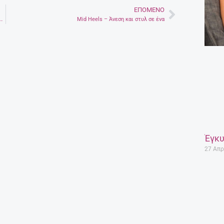
ΕΠΌΜΕΝΟ
Next
ροβλέπει ποια παιδιά θα πάσχουν από αυτισμό
Mid Heels – Άνεση και στυλ σε ένα
Έγκυ
27 Απρ