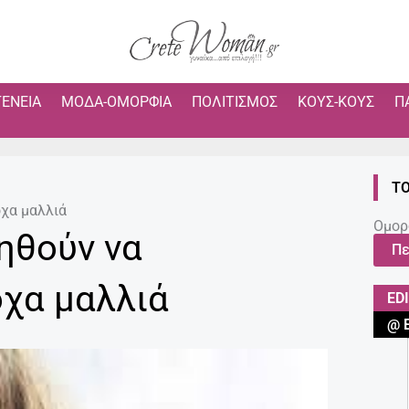
ΓΈΝΕΙΑ
ΜΌΔΑ-ΟΜΟΡΦΙΆ
ΠΟΛΙΤΙΣΜΌΣ
ΚΟΥΣ-ΚΟΥΣ
Π
ΤΟ
χα μαλλιά
Ομορ
ηθούν να
Πε
χα μαλλιά
ED
@ 