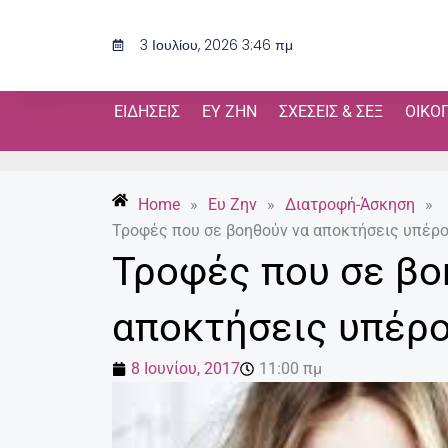
Μετάβαση
στο
3 Ιουλίου, 2026 3:46 πμ
περιεχόμενο
ΕΙΔΉΣΕΙΣ
ΕΥ ΖΗΝ
ΣΧΈΣΕΙΣ & ΣΕΞ
ΟΙΚΟ
Home
»
Ευ Ζην
»
Διατροφή-Άσκηση
»
Τροφές που σε βοηθούν να αποκτήσεις υπέρο
Τροφές που σε βο
αποκτήσεις υπέρο
8 Ιουνίου, 2017
11:00 πμ