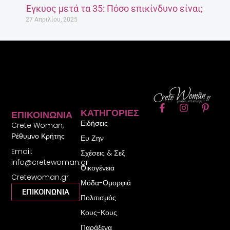
Έγκυος μετά τα 35: Πόσο επικίνδυνο είναι;
27 Απριλίου, 2025
F
I
P
ΚΑΤΗΓΟΡΊΕΣ
ΕΠΙΚΟΙΝΩΝΊΑ
a
n
i
Ειδήσεις
c
s
n
Crete Woman,
e
t
t
Ρέθυμνο Κρήτης
Ευ Ζην
b
a
e
Email:
o
g
r
Σχέσεις & Σεξ
o
r
e
info@cretewoman.gr
Οικογένεια
k
a
s
Cretewoman.gr
-
m
t
Μόδα-Ομορφιά
f
-
ΕΠΙΚΟΙΝΩΝΙΑ
Πολιτισμός
p
Κους-Κους
Παράξενα