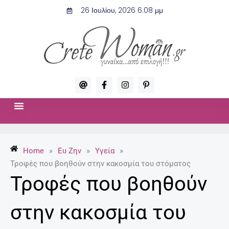
Μετάβαση
26 Ιουλίου, 2026 6:08 μμ
στο
περιεχόμενο
A
F
I
P
t
a
n
i
c
s
n
e
t
t
b
a
e
o
g
r
ΣΧΈΣΕΙΣ & ΣΕΞ
ΜΌΔΑ-ΟΜΟΡΦΙΆ
o
r
e
k
a
s
-
m
t
Home
»
Ευ Ζην
»
Υγεία
»
f
-
p
Τροφές που βοηθούν στην κακοσμία του στόματος
Τροφές που βοηθούν
στην κακοσμία του