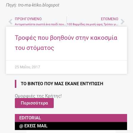
Πηγή: tro-ma-ktiko.blogspot
ΠΡΟΗΓΟΎΜΕΝΟ
ΕΠΌΜΕΝΟ
Prev
Nex
Αντιμετωπίστε σωστά ένα παιδί που αντιμιλάει
100 θερμίδες σε μισή ώρα; Τρόποι για να καταφέρεις να τις κάψεις
Τροφές που βοηθούν στην κακοσμία
του στόματος
25 Μαΐου, 2017
ΤΟ ΒΊΝΤΕΟ ΠΟΥ ΜΑΣ ΈΚΑΝΕ ΕΝΤΎΠΩΣΗ
Ομορφιές της Κρήτης!
Περισσότερα
EDITORIAL
@ ΈΧΕΙΣ MAIL