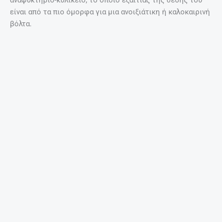
αναψυκτήριο-κυλικείο, το οποίο εξαιτίας της θέσης του
είναι από τα πιο όμορφα για μια ανοιξιάτικη ή καλοκαιρινή
βόλτα.
Μπορούμε να πούμε ότι ο χώρος έξω από το Σπήλαιο,
είναι εξίσου πανέμορφος και λειτουργικός και τον
αξιοποιεί ο πολιτιστικός σύλλογος, εξυπηρετώντας τους
επισκέπτες και προσφέροντας υψηλού επιπέδου
υπηρεσίες.
Από το σημείο αυτό η θέα προς τον Ψηλορείτη είναι
απεριόριστη και το αγέρωχο βουνό της Κρήτης,
φανερώνεται σε όλο του το μεγαλείο, με τα δεκάδες