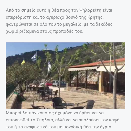
Ιδιαίτερα την άνοιξη, όπου όλα γύρω είναι ανθισμένα, μια
μικρή βόλτα θα μας αποζημιώσει!
ΠΡΟΗΓΟΎΜΕΝΟ
ΕΠΌΜΕΝΟ
Prev
Nex
Η αυριανή γιατρός που έκανε τις καρδιές … να χτυπήσουν δυνατά με το τραγούδι της
Πασχαλινό ωράριο στην αγορά από τη Μεγάλη Δευτέρα
Το Σπήλαιο Μελιδονίου, πανέμορφο
μέσα και έξω (φωτό-βίντεο)