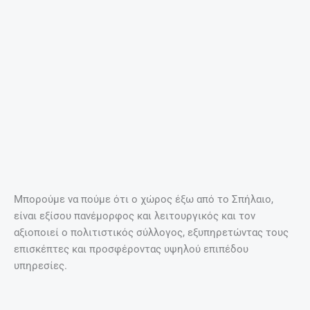
χωριά ριζωμένα στους πρόποδές του.
Μπορεί λοιπόν κάποιος όχι μόνο να έρθει και να
επισκεφθεί το Σπήλαιο, αλλά και να απολαύσει τον καφέ
του ή το αναψυκτικό του με μοναδική θέα την άγρια
ομορφιά της Κρήτης.
Είναι άλλη μία από τις πολλές κρυφές γωνιές του νησιού
μας που έχουν μοναδική ομορφιά.