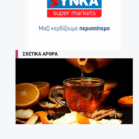
Τα 7 κορυφαία ροφήματα – λιποδιαλύτες!
27 Απριλίου, 2025