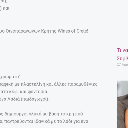
δι),
) και
υο Οινοπαραγωγών Κρήτης Wines of Crete!
Τι ν
Συμβ
27 Απρ
 χρώματα”
ραφική με πλαστελίνη και άλλες παραμυθένιες
άτο κέφι και φαντασία.
να Λαδιά (παιδαγωγοί).
ς δημιουργεί γλυκά με βάση το κρητικό
 παντρεύονται ιδανικά με το λάδι για ένα