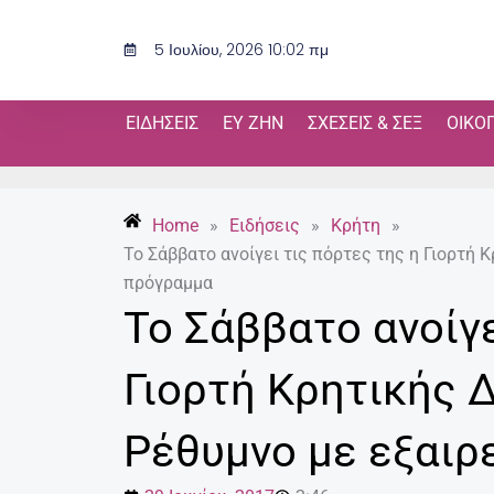
Μετάβαση
στο
5 Ιουλίου, 2026 10:02 πμ
περιεχόμενο
ΕΙΔΉΣΕΙΣ
ΕΥ ΖΗΝ
ΣΧΈΣΕΙΣ & ΣΕΞ
ΟΙΚΟ
Home
»
Ειδήσεις
»
Κρήτη
»
Το Σάββατο ανοίγει τις πόρτες της η Γιορτή 
πρόγραμμα
Το Σάββατο ανοίγε
Γιορτή Κρητικής 
Ρέθυμνο με εξαιρ