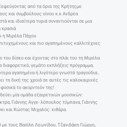
 Ξεφεύγοντας από τα όρια της Κρήτηςμε
ους και συμβούλους οίνου κ.κ Ανδρέα
ά και ιδιαίτερα τυριά συναντιούνται σε μια
ά κρασιά
ου η Μιρέλα Πάχου
 επιτυχημένους και πιο αγαπημένους καλλιτέχνες
ο του δίσκο και έχοντας στο πλάι του τη Μιρέλα
να διαφορετικό, γεμάτο εκπλήξεις πρόγραμμα,
ότερα αγαπημένα ή λιγότερο γνωστά τραγούδια..
ι τη δική της χροιά σε αυτές τις καλοκαιρινές
 φυσικά το ακορντεόν της!
οδεύει μία ομάδα εξαιρετικών μουσικών:
ρα, Γιάννης Αγγε- λόπουλος τύμπανα, Γιάννης
κι και Κώστας Μιχαλός: κιθάρα.
0 με τους Βασίλη Λεωνίδου, Τζανιδάκη Γιώργο,