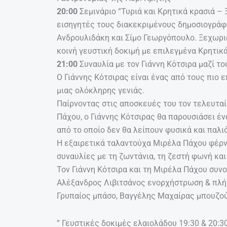
20:00
Σεμινάριο “Τυριά και Κρητικά κρασιά –
εισηγητές τους διακεκριμένους δημοσιογράφ
Ανδρουλιδάκη και Σίμο Γεωργόπουλο. Ξεχωριστ
κοινή γευστική δοκιμή με επιλεγμένα Κρητικ
21:00
Συναυλία με τον Γιάννη Κότσιρα μαζί τ
Ο Γιάννης Κότσιρας είναι ένας από τους πιο
μιας ολόκληρης γενιάς.
Παίρνοντας στις αποσκευές του τον τελευταί
Πάχου, ο Γιάννης Κότσιρας θα παρουσιάσει έ
από το οποίο δεν θα λείπουν φυσικά και παλι
Η εξαιρετικά ταλαντούχα Μιρέλα Πάχου φέρνε
συναυλίες με τη ζωντάνια, τη ζεστή φωνή και
Τον Γιάννη Κότσιρα και τη Μιρέλα Πάχου συν
Αλέξανδρος Λιβιτσάνος ενορχήστρωση & πλήκτ
Γρυπαίος μπάσο, Βαγγέλης Μαχαίρας μπουζού
” Γευστικές δοκιμές ελαιολάδου 19:30 & 20:3