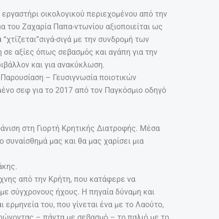
ό εργαστήρι οικολογικού περιεχομένου από την
μα του Ζαχαρία Παπα-ντωνίου αξιοποιείται ως
 “χτίζεται”σιγά-σιγά με την συνδρομή των
 σε αξίες όπως σεβασμός και αγάπη για την
ριβάλλον και για ανακύκλωση.
 Παρουσίαση – Γευσιγνωσία ποιοτικών
ένο σεφ για το 2017 από τον Παγκόσμιο οδηγό
άνιση στη Γιορτή Κρητικής Διατροφής. Μέσα
ο συναίσθημά μας και θα μας χαρίσει μια
άκης.
χνης από την Κρήτη, που κατάφερε να
με σύγχρονους ήχους. Η πηγαία δύναμη και
ι ερμηνεία του, που γίνεται ένα με το Λαούτο,
ρώνοντας – πάντα με σεβασμό – το παλιό με το