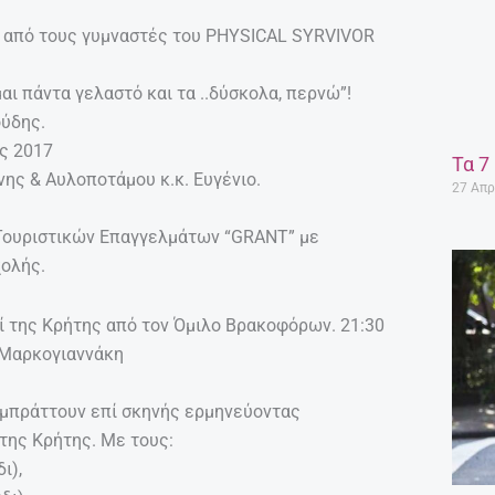
 από τους γυμναστές του PHYSICAL SYRVIVOR
αι πάντα γελαστό και τα ..δύσκολα, περνώ”!
ύδης.
ς 2017
Τα 7
ης & Αυλοποτάμου κ.κ. Ευγένιο.
27 Απρ
 Τουριστικών Επαγγελμάτων “GRANT” με
χολής.
ί της Κρήτης από τον Όμιλο Βρακοφόρων. 21:30
 Μαρκογιαννάκη
υμπράττουν επί σκηνής ερμηνεύοντας
της Κρήτης. Με τους:
ι),