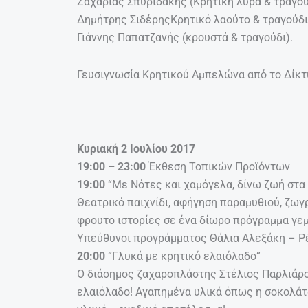
Ζαχαρίας Σπυριδάκης (Κρητική λύρα & τραγού
Δημήτρης ΣιδέρηςΚρητικό λαούτο & τραγούδι
Γιάννης Παπατζανής (κρουστά & τραγούδι).
Γευσιγνωσία Κρητικού Αμπελώνα από το Δίκτ
Κυριακή 2 Ιουλίου 2017
19:00 – 23:00
Έκθεση Τοπικών Προϊόντων
19:00
“Με Νότες και χαμόγελα, δίνω ζωή στα
Θεατρικό παιχνίδι, αφήγηση παραμυθιού, ζωγ
φρουτο ιστορίες σε ένα δίωρο πρόγραμμα γεμ
Υπεύθυνοι προγράμματος Θάλια Αλεξάκη – Ρέ
20:00
“Γλυκά με κρητικό ελαιόλαδο”
Ο διάσημος ζαχαροπλάστης Στέλιος Παρλιάρο
ελαιόλαδο! Αγαπημένα υλικά όπως η σοκολάτα,