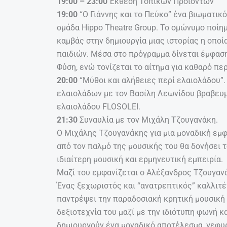
19:00 – 23:00
Έκθεση Τοπικών Προϊόντων
19:00
“O Γιάννης και το Πεύκο” ένα βιωματικ
ομάδα Hippo Theatre Group. Το ομώνυμο ποίη
καμβάς στην δημιουργία μιας ιστορίας η οποία
παιδιών. Μέσα στο πρόγραμμα δίνεται έμφαση
Φύση, ενώ τονίζεται το αίτημα για καθαρό πε
20:00
“Μύθοι και αλήθειες περί ελαιολάδου”.
ελαιολάδων με τον Βασίλη Λεωνίδου βραβευμ
ελαιολάδου FLOSOLEI.
21:30
Συναυλία με τον Μιχάλη Τζουγανάκη.
Ο Μιχάλης Τζουγανάκης για μια μοναδική εμφ
από τον παλμό της μουσικής του θα δονήσει τ
ιδιαίτερη μουσική και ερμηνευτική εμπειρία.
Μαζί του εμφανίζεται ο Αλέξανδρος Τζουγαν
Ένας ξεχωριστός και “ανατρεπτικός” καλλιτέ
παντρέψει την παραδοσιακή κρητική μουσική 
δεξιοτεχνία του μαζί με την ιδιότυπη φωνή κα
δημιουργούν ένα μοναδικό αποτέλεσμα, γεφυ