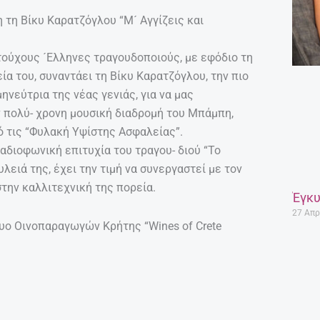
τη Βίκυ Καρατζόγλου “Μ´ Αγγίζεις και
τούχους ´Ελληνες τραγουδοποιούς, με εφόδιο τη
α του, συναντάει τη Βίκυ Καρατζόγλου, την πιο
ηνεύτρια της νέας γενιάς, για να μας
 πολύ- χρονη μουσική διαδρομή του Μπάμπη,
ό τις “Φυλακή Υψίστης Ασφαλείας”.
αδιοφωνική επιτυχία του τραγου- διού “Το
υλειά της, έχει την τιμή να συνεργαστεί με τον
την καλλιτεχνική της πορεία.
Έγκυ
27 Απρ
υο Οινοπαραγωγών Κρήτης “Wines of Crete