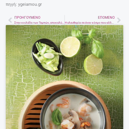
πηγή: ygeiamou.gr
ΠΡΟΗΓΟΎΜΕΝΟ
ΕΠΌΜΕΝΟ
Prev
Nex
Στην κοιλάδα των Τεμπών, αποκαλύφτηκε η Πραγματική Ελλάδα…
Η ελευθερία σε έναν κόσμο που αλλάζει ραγδαία.