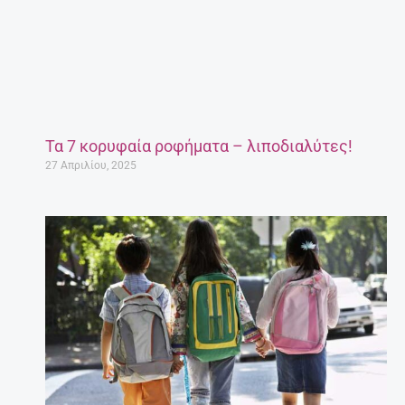
Τα 7 κορυφαία ροφήματα – λιποδιαλύτες!
27 Απριλίου, 2025