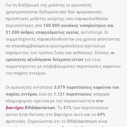
Για τη διεξαγωγή της μελέτης οι ερευνητές
χρησιμοποίησαν δεδομένα από δύο αμερικανικές
προοπτικές μελέτες κοόρτης, που παρακολούθησαν
περισσότερες από
100.000 γυναίκες νοσηλεύτριες και
51.000 άνδρες επαγγελματίες υγείας
, αντίστοιχα. Οι
συμμετέχοντες παρακολουθούνταν για χρόνια απαντώντας
σε επαναλαμβανόμενα ερωτηματολόγια σχετικά με
παράγοντες του τρόπου ζωής και ασθένειες. Επίσης,
οι
ερευνητές αξιολόγησαν δείγματα ιστών
για τους
συμμετέχοντες με επιβεβαιωμένες περιπτώσεις καρκίνου
του παχέος εντέρου.
Οι ερευνητές εντόπισαν
3.079 περιπτώσεις καρκίνου του
παχέος εντέρου
, ενώ σε
1.121 περιπτώσεις
υπήρχαν
πληροφορίες σχετικά με την περιεκτικότητα
στο
βακτήριο
Bifidobacterium
. Το
31%
των περιπτώσεων
αυτών ήταν θετικές στο βακτήριο αυτό και το
69%
αρνητικές. Σημειώνεται ότι το Bifidobacterium είναι