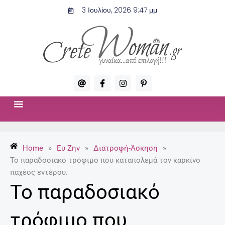
Μετάβαση
3 Ιουλίου, 2026 9:47 μμ
στο
περιεχόμενο
A
F
I
P
t
a
n
i
c
s
n
e
t
t
b
a
e
o
g
r
ΣΧΈΣΕΙΣ & ΣΕΞ
ΜΌΔΑ-ΟΜΟΡΦΙΆ
o
r
e
k
a
s
-
m
t
Home
»
Ευ Ζην
»
Διατροφή-Άσκηση
»
f
-
p
Το παραδοσιακό τρόφιμο που καταπολεμά τον καρκίνο
παχέος εντέρου.
Το παραδοσιακό
τρόφιμο που