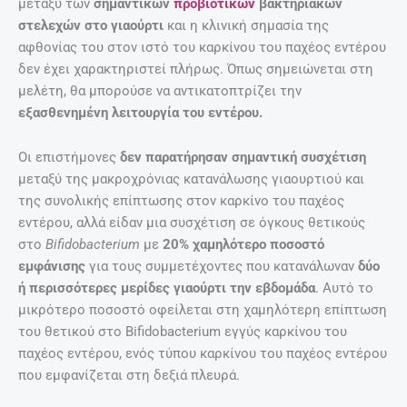
μεταξύ των
σημαντικών
προβιοτικών
βακτηριακών
στελεχών στο γιαούρτι
και η κλινική σημασία της
αφθονίας του στον ιστό του καρκίνου του παχέος εντέρου
δεν έχει χαρακτηριστεί πλήρως. Όπως σημειώνεται στη
μελέτη, θα μπορούσε να αντικατοπτρίζει την
εξασθενημένη λειτουργία του εντέρου.
Οι επιστήμονες
δεν παρατήρησαν σημαντική συσχέτιση
μεταξύ της μακροχρόνιας κατανάλωσης γιαουρτιού και
της συνολικής επίπτωσης στον καρκίνο του παχέος
εντέρου, αλλά είδαν μια συσχέτιση σε όγκους θετικούς
στο
Bifidobacterium
με
20% χαμηλότερο ποσοστό
εμφάνισης
για τους συμμετέχοντες που κατανάλωναν
δύο
ή περισσότερες μερίδες γιαούρτι την εβδομάδα
. Αυτό το
μικρότερο ποσοστό οφείλεται στη χαμηλότερη επίπτωση
του θετικού στο Bifidobacterium εγγύς καρκίνου του
παχέος εντέρου, ενός τύπου καρκίνου του παχέος εντέρου
που εμφανίζεται στη δεξιά πλευρά.