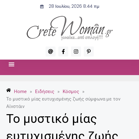
Μετάβαση
28 Ιουλίου, 2026 8:44 πμ
στο
περιεχόμενο
A
F
I
P
t
a
n
i
c
s
n
e
t
t
b
a
e
o
g
r
ΣΧΈΣΕΙΣ & ΣΕΞ
ΜΌΔΑ-ΟΜΟΡΦΙΆ
o
r
e
k
a
s
-
m
t
Home
»
Ειδήσεις
»
Κόσμος
»
f
-
p
Το μυστικό μίας ευτυχισμένης ζωής σύμφωνα με τον
Αϊνστάιν
Το μυστικό μίας
ευτυχισμένης ζωής