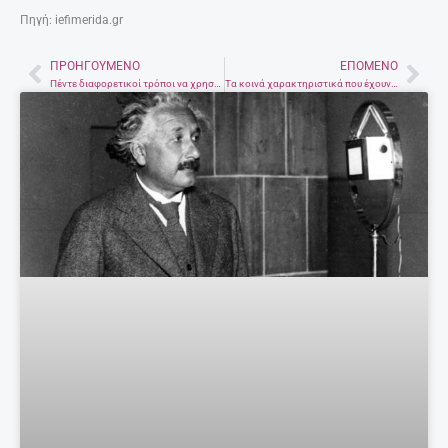
Πηγή: iefimerida.gr
ΠΡΟΗΓΟΎΜΕΝΟ
ΕΠΌΜΕΝΟ
Prev
Nex
Πέντε διαφορετικοί τρόποι να χρησιμοποιήσετε τις μπατονέτες στο σπίτι
Τα κοινά χαρακτηριστικά που έχουν οι υπέροχες σχέσεις