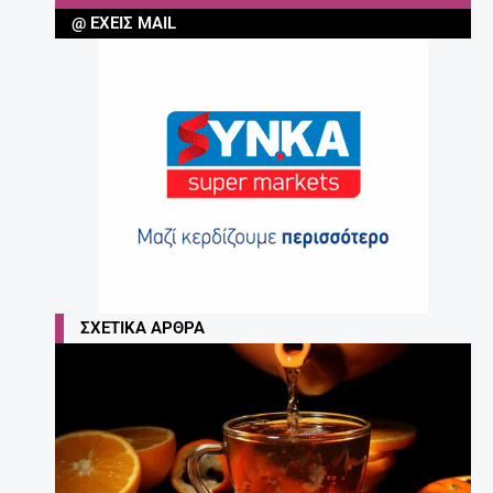
@ ΈΧΕΙΣ MAIL
ΣΧΕΤΙΚΆ ΆΡΘΡΑ