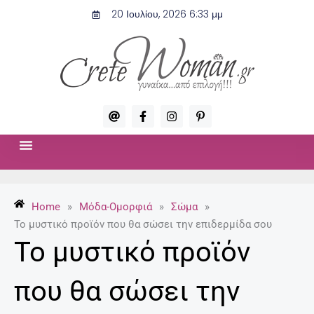
Μετάβαση
20 Ιουλίου, 2026 6:33 μμ
στο
περιεχόμενο
A
F
I
P
t
a
n
i
c
s
n
e
t
t
b
a
e
o
g
r
ΣΧΈΣΕΙΣ & ΣΕΞ
ΜΌΔΑ-ΟΜΟΡΦΙΆ
o
r
e
k
a
s
-
m
t
Home
»
Μόδα-Ομορφιά
»
Σώμα
»
f
-
p
Το μυστικό προϊόν που θα σώσει την επιδερμίδα σου
Το μυστικό προϊόν
που θα σώσει την