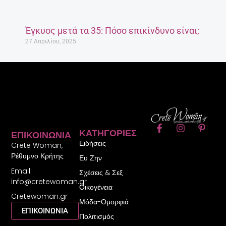
Έγκυος μετά τα 35: Πόσο επικίνδυνο είναι;
27 Απριλίου, 2025
F
I
P
ΚΑΤΗΓΟΡΊΕΣ
ΕΠΙΚΟΙΝΩΝΊΑ
a
n
i
Ειδήσεις
c
s
n
Crete Woman,
e
t
t
Ρέθυμνο Κρήτης
Ευ Ζην
b
a
e
Email:
o
g
r
Σχέσεις & Σεξ
o
r
e
info@cretewoman.gr
Οικογένεια
k
a
s
Cretewoman.gr
-
m
t
Μόδα-Ομορφιά
f
-
ΕΠΙΚΟΙΝΩΝΙΑ
Πολιτισμός
p