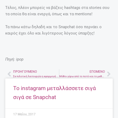
Τέλος, πλέον μπορείς να βάζεις hashtags στα stories σου
τα οποία θα είναι ενεργά, όπως και τα mentions!
Τα πάνω κάτω δηλαδή και το Snapchat όσο περνάει ο
καιρός έχει όλο και λιγότερους λόγους ύπαρξης!
Πηγή: ipop
ΠΡΟΗΓΟΎΜΕΝΟ
ΕΠΌΜΕΝΟ
Prev
Nex
Σε πιλοτική λειτουργία η εφαρμογή STEP για την Κοινωνική και πολιτική συμμετοχή των νέων σε περιβαλλοντικά θέματα
Μύθοι γύρω από το ποτό και το μεθύσι
Το instagram μεταλλάσσετε σιγά
σιγά σε Snapchat
17 Μαΐου, 2017