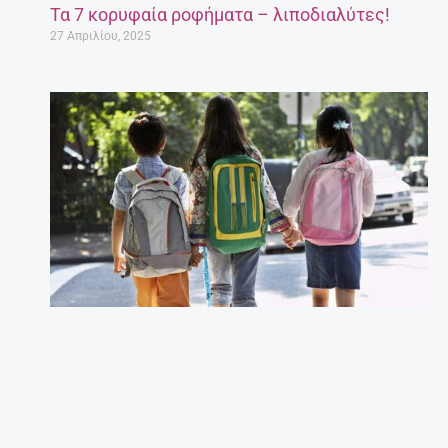
Τα 7 κορυφαία ροφήματα – λιποδιαλύτες!
27 Απριλίου, 2025