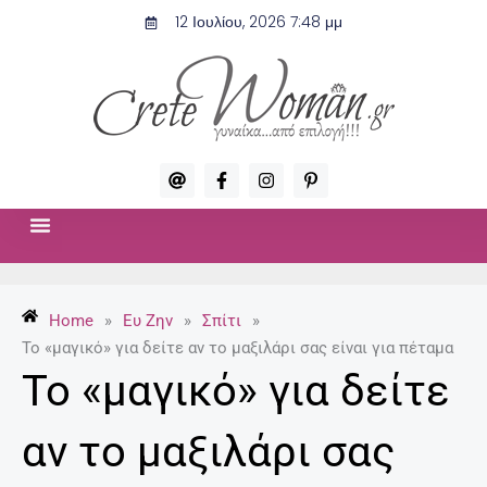
Μετάβαση
12 Ιουλίου, 2026 7:48 μμ
στο
περιεχόμενο
A
F
I
P
t
a
n
i
c
s
n
e
t
t
b
a
e
o
g
r
ΣΧΈΣΕΙΣ & ΣΕΞ
ΜΌΔΑ-ΟΜΟΡΦΙΆ
o
r
e
k
a
s
-
m
t
Home
»
Ευ Ζην
»
Σπίτι
»
f
-
p
Το «μαγικό» για δείτε αν το μαξιλάρι σας είναι για πέταμα
Το «μαγικό» για δείτε
αν το μαξιλάρι σας