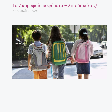
Τα 7 κορυφαία ροφήματα – λιποδιαλύτες!
27 Απριλίου, 2025