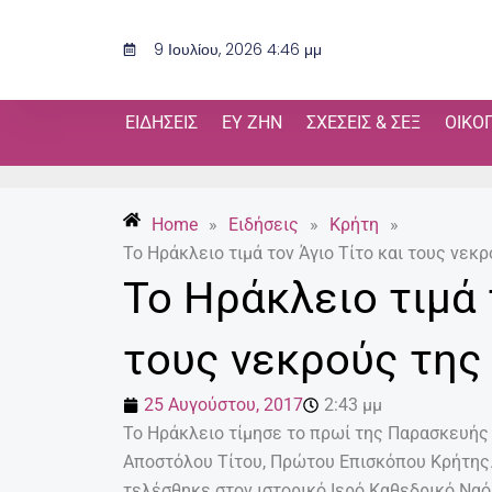
Μετάβαση
στο
9 Ιουλίου, 2026 4:46 μμ
περιεχόμενο
ΕΙΔΉΣΕΙΣ
ΕΥ ΖΗΝ
ΣΧΈΣΕΙΣ & ΣΕΞ
ΟΙΚΟ
Home
»
Ειδήσεις
»
Κρήτη
»
Το Ηράκλειο τιμά τον Άγιο Τίτο και τους νεκ
Το Ηράκλειο τιμά 
τους νεκρούς της
25 Αυγούστου, 2017
2:43 μμ
Το Ηράκλειο τίμησε το πρωί της Παρασκευής
Αποστόλου Τίτου, Πρώτου Επισκόπου Κρήτης.
τελέσθηκε στον ιστορικό Ιερό Καθεδρικό Ναό