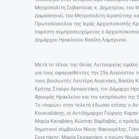
Μητροπολίτη Σεβαστείας κ. Δημητρίου, του 
Δαμασκηνού, του Μητροπολίτη Ιεραπύτνης και
Πρωτοσύγκελου της Ιεράς Αρχιεπισκοπής Κρή
παρέστη συμπροσευχόμενος ο Αρχιεπίσκοπος Κ
Δημάρχου Ηρακλείου Βασίλη Λαμπρινού.
Μετά το τέλος της Θείας Λειτουργίας εψάλη 
για τους σφαγιασθέντες την 25η Αυγούστου 
τους βουλευτές Λευτέρη Αυγενάκη, Βασίλη Κ
Κρήτης Σταύρο Αρναουτάκη, τον Δήμαρχο Ηρα
Φρουράς Ηρακλείου και τον εκπρόσωπο της
Το «παρών» στην τελετή έδωσαν επίσης o Αν
Κουκιαδάκης, οι Αντιδήμαρχοι Γιώργος Καραν
Μαρία Καναβάκη, Κώστας Βαρδαβάς, ο πρόεδ
δημοτικοί σύμβουλοι Νίκος Φακουρέλης, Γιά
Σενετάκης, Μαρία Σκραφνάκη, ο πρώην Νομάρ