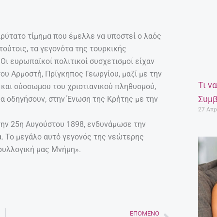
τατο τίμημα που έμελλε να υποστεί ο λαός
τούτοις, τα γεγονότα της τουρκικής
Οι ευρωπαϊκοί πολιτικοί συσχετισμοί είχαν
ατου Αρμοστή, Πρίγκηπος Γεωργίου, μαζί με την
Τι ν
 και σύσσωμου του χριστιανικού πληθυσμού,
Συμβ
α οδηγήσουν, στην Ένωση της Κρήτης με την
27 Απρ
την 25η Αυγούστου 1898, ενδυνάμωσε την
. Το μεγάλο αυτό γεγονός της νεώτερης
συλλογική μας Μνήμη».
ΕΠΌΜΕΝΟ