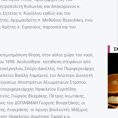
Μητροπολίτη Κυδωνίας και Αποκορώνου κ.
 Σητείας κ. Κυρίλλου καθώς και του
της, Αρχιμανδρίτη π. Μεθόδιου Βερνιδάκη, ενώ
ρήτης κ. Ειρηναίος, παρουσία και του
Σ
επιμνημόσυνη δέηση, στον αύλιο χώρο του ναού,
του 1898. Ακολούθησε κατάθεση στεφάνων από
εγκέρογλου, Σπύρο Δανέλλη, τον Περιφερειάρχη
κλείου Βασίλη Λαμπρινό, τον Ανώτερο Διοικητή
 Ενώσεως Αποστράτων Αξιωματικών Στρατού.
τιπεριφερειάρχης Ηρακλείου Ευριπίδης
τινός, Γιώργος Βλαχάκης, Πέτρος Ινιωτάκης,
ρος του ΔΟΠΑΦΜΑΗ Γιώργος Βουρεξάκης, οι
ννης Λυγεράκης οι πρώην βουλευτές Μάξιμος
χης Ηρακλείου Δημήτρης Σαρρή κ.α..