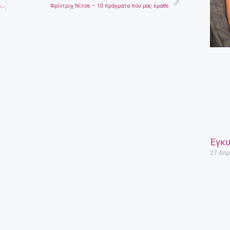
Next
Φουρνοξεφουρνίσματα στον Αη Γιάννη Αμαρίου – Μύρισε ο τόπος … παρέα και ζυμωτό ψωμί! (Φωτογραφίες)
Φρίντριχ Νίτσε – 10 πράγματα που μας έμαθε
Έγκυ
27 Απρ