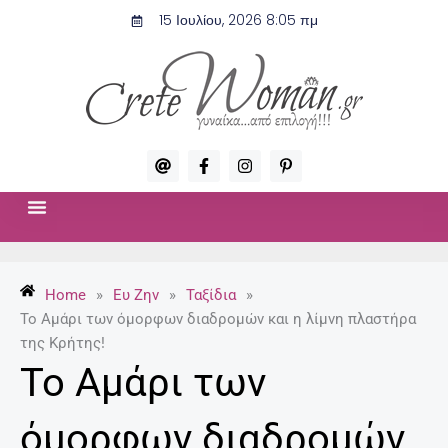
Μετάβαση
15 Ιουλίου, 2026 8:05 πμ
στο
περιεχόμενο
A
F
I
P
t
a
n
i
c
s
n
e
t
t
b
a
e
o
g
r
ΣΧΈΣΕΙΣ & ΣΕΞ
ΜΌΔΑ-ΟΜΟΡΦΙΆ
o
r
e
k
a
s
-
m
t
Home
»
Ευ Ζην
»
Ταξίδια
»
f
-
p
Το Αμάρι των όμορφων διαδρομών και η λίμνη πλαστήρα
της Κρήτης!
Το Αμάρι των
όμορφων διαδρομών