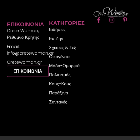
F
I
P
ΚΑΤΗΓΟΡΊΕΣ
ΕΠΙΚΟΙΝΩΝΊΑ
a
n
i
Ειδήσεις
c
s
n
Crete Woman,
e
t
t
Ρέθυμνο Κρήτης
Ευ Ζην
b
a
e
Email:
o
g
r
Σχέσεις & Σεξ
o
r
e
info@cretewoman.gr
Οικογένεια
k
a
s
Cretewoman.gr
-
m
t
Μόδα-Ομορφιά
f
-
ΕΠΙΚΟΙΝΩΝΙΑ
Πολιτισμός
p
Κους-Κους
Παράξενα
Συνταγές