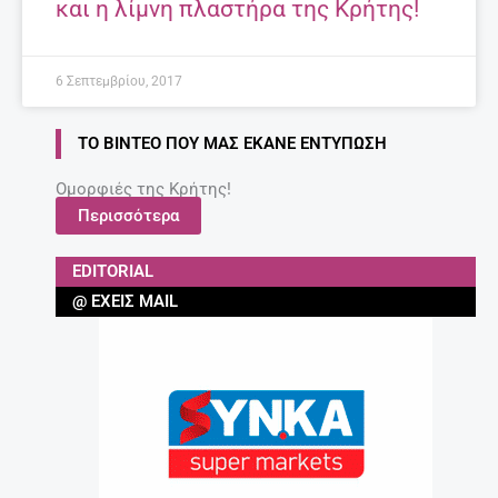
Τα 7 κορυφαία ροφήματα – λιποδιαλύτες!
27 Απριλίου, 2025