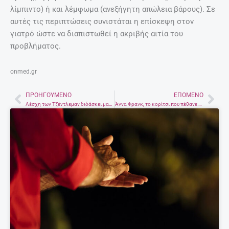
λίμπιντο) ή και λέμφωμα (ανεξήγητη απώλεια βάρους). Σε
αυτές τις περιπτώσεις συνιστάται η επίσκεψη στον
γιατρό ώστε να διαπιστωθεί η ακριβής αιτία του
προβλήματος.
onmed.gr
ΠΡΟΗΓΟΎΜΕΝΟ
ΕΠΌΜΕΝΟ
Prev
Nex
Λέσχη των Τζέντλεμαν διδάσκει μαθήματα ζωής σε μαθητές δημοτικού
Άννα Φρανκ, το κορίτσι που πέθανε σε στρατόπεδο συγκέντρωσης συγκλόνισε τον κόσμο με το ημερολόγιο του