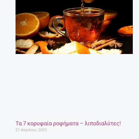
Τα 7 κορυφαία ροφήματα – λιποδιαλύτες!
27 Απριλίου, 2025