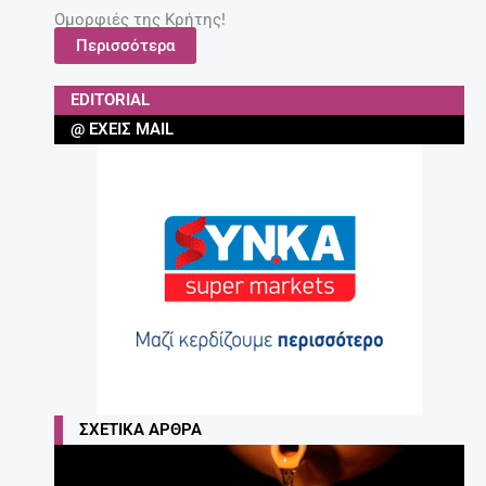
Ομορφιές της Κρήτης!
Περισσότερα
EDITORIAL
@ ΈΧΕΙΣ MAIL
ΣΧΕΤΙΚΆ ΆΡΘΡΑ