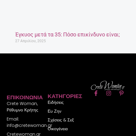
Έγκυος μετά τα 35: Πόσο επικίνδυνο είναι;
27 Απριλίου, 2025
F
I
P
ΚΑΤΗΓΟΡΊΕΣ
ΕΠΙΚΟΙΝΩΝΊΑ
a
n
i
Ειδήσεις
c
s
n
Crete Woman,
e
t
t
Ρέθυμνο Κρήτης
Ευ Ζην
b
a
e
Email:
o
g
r
Σχέσεις & Σεξ
o
r
e
info@cretewoman.gr
Οικογένεια
k
a
s
Cretewoman.gr