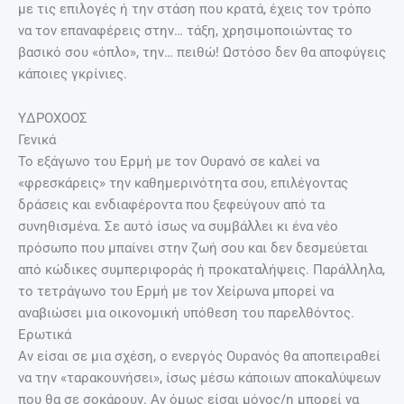
με τις επιλογές ή την στάση που κρατά, έχεις τον τρόπο
να τον επαναφέρεις στην… τάξη, χρησιμοποιώντας το
βασικό σου «όπλο», την… πειθώ! Ωστόσο δεν θα αποφύγεις
κάποιες γκρίνιες.
YΔΡΟΧΟΟΣ
Γενικά
Το εξάγωνο του Ερμή με τον Ουρανό σε καλεί να
«φρεσκάρεις» την καθημερινότητα σου, επιλέγοντας
δράσεις και ενδιαφέροντα που ξεφεύγουν από τα
συνηθισμένα. Σε αυτό ίσως να συμβάλλει κι ένα νέο
πρόσωπο που μπαίνει στην ζωή σου και δεν δεσμεύεται
από κώδικες συμπεριφοράς ή προκαταλήψεις. Παράλληλα,
το τετράγωνο του Ερμή με τον Χείρωνα μπορεί να
αναβιώσει μια οικονομική υπόθεση του παρελθόντος.
Ερωτικά
Αν είσαι σε μια σχέση, ο ενεργός Ουρανός θα αποπειραθεί
να την «ταρακουνήσει», ίσως μέσω κάποιων αποκαλύψεων
που θα σε σοκάρουν. Αν όμως είσαι μόνος/η μπορεί να