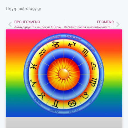
Πηγή: astrology.gr
ΠΡΟΗΓΟΎΜΕΝΟ
ΕΠΌΜΕΝΟ
Prev
Nex
Αλτσχάιμερ: Τον νου σας σε 10 πρώιμα συμπτώματα
Βαζελίνη: Βοηθά να επουλωθούν ταχύτερα οι πληγές;