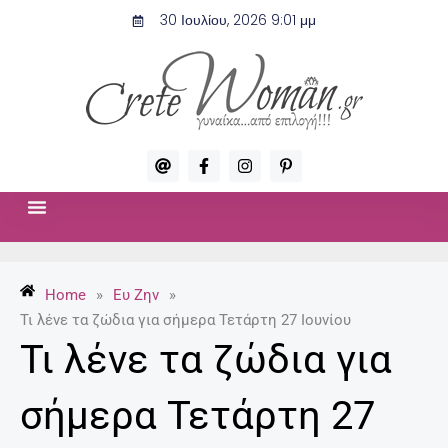
Μετάβαση
30 Ιουλίου, 2026 9:01 μμ
στο
περιεχόμενο
A
F
I
P
t
a
n
i
c
s
n
e
t
t
b
a
e
o
g
r
ΣΧΈΣΕΙΣ & ΣΕΞ
ΜΌΔΑ-ΟΜΟΡΦΙΆ
o
r
e
k
a
s
-
m
t
Home
»
Ευ Ζην
»
f
-
p
Τι λένε τα ζώδια για σήμερα Τετάρτη 27 Ιουνίου
Τι λένε τα ζώδια για
σήμερα Τετάρτη 27