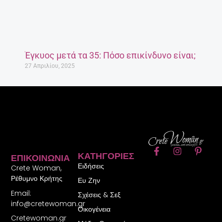
Έγκυος μετά τα 35: Πόσο επικίνδυνο είναι;
27 Απριλίου, 2025
F
I
P
ΚΑΤΗΓΟΡΊΕΣ
ΕΠΙΚΟΙΝΩΝΊΑ
a
n
i
Ειδήσεις
c
s
n
Crete Woman,
e
t
t
Ρέθυμνο Κρήτης
Ευ Ζην
b
a
e
Email:
o
g
r
Σχέσεις & Σεξ
o
r
e
info@cretewoman.gr
Οικογένεια
k
a
s
Cretewoman.gr
-
m
t