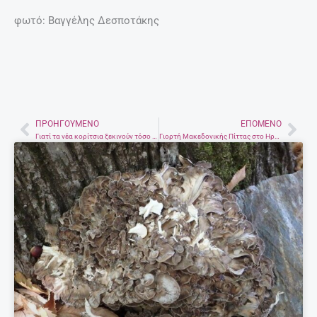
φωτό: Βαγγέλης Δεσποτάκης
ΠΡΟΗΓΟΎΜΕΝΟ
ΕΠΌΜΕΝΟ
Prev
Nex
Γιατί τα νέα κορίτσια ξεκινούν τόσο νωρίς την σεξουαλική τους ζωή;
Γιορτή Μακεδονικής Πίττας στο Ηράκλειο!