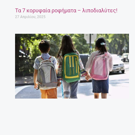
Τα 7 κορυφαία ροφήματα – λιποδιαλύτες!
27 Απριλίου, 2025