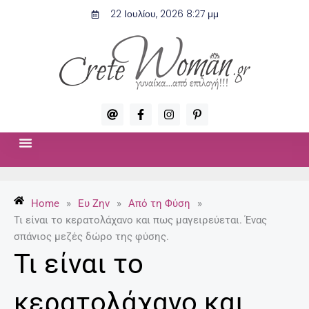
Μετάβαση
22 Ιουλίου, 2026 8:27 μμ
στο
περιεχόμενο
A
F
I
P
t
a
n
i
c
s
n
e
t
t
b
a
e
o
g
r
ΣΧΈΣΕΙΣ & ΣΕΞ
ΜΌΔΑ-ΟΜΟΡΦΙΆ
o
r
e
k
a
s
-
m
t
Home
»
Ευ Ζην
»
Από τη Φύση
»
f
-
p
Τι είναι το κερατολάχανο και πως μαγειρεύεται. Ένας
σπάνιος μεζές δώρο της φύσης.
Τι είναι το
κερατολάχανο και