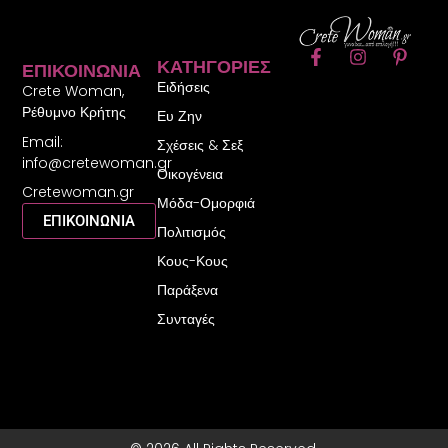
F
I
P
ΚΑΤΗΓΟΡΊΕΣ
ΕΠΙΚΟΙΝΩΝΊΑ
a
n
i
Ειδήσεις
c
s
n
Crete Woman,
e
t
t
Ρέθυμνο Κρήτης
Ευ Ζην
b
a
e
Email:
o
g
r
Σχέσεις & Σεξ
o
r
e
info@cretewoman.gr
Οικογένεια
k
a
s
Cretewoman.gr
-
m
t
Μόδα-Ομορφιά
f
-
ΕΠΙΚΟΙΝΩΝΙΑ
Πολιτισμός
p
Κους-Κους
Παράξενα
Συνταγές