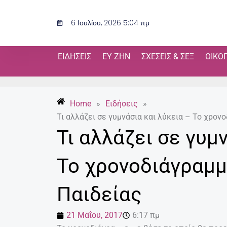
Μετάβαση
στο
6 Ιουλίου, 2026 5:04 πμ
περιεχόμενο
ΕΙΔΉΣΕΙΣ
ΕΥ ΖΗΝ
ΣΧΈΣΕΙΣ & ΣΕΞ
ΟΙΚΟ
Home
»
Ειδήσεις
»
Τι αλλάζει σε γυμνάσια και λύκεια – Το χρον
Τι αλλάζει σε γυμ
Το χρονοδιάγραμμ
Παιδείας
21 Μαΐου, 2017
6:17 πμ