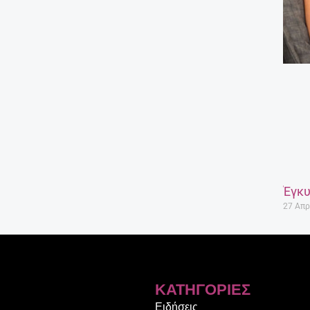
Έγκυ
27 Απρ
ΚΑΤΗΓΟΡΊΕΣ
Ειδήσεις