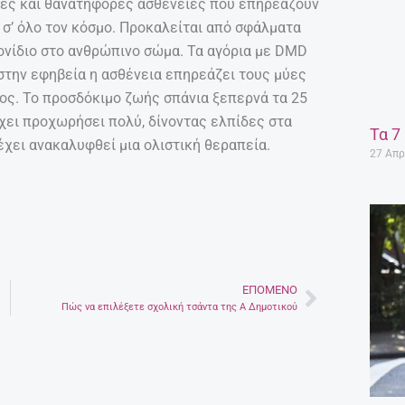
τικές και θανατηφόρες ασθένειες που επηρεάζουν
 σ’ όλο τον κόσμο. Προκαλείται από σφάλματα
γονίδιο στο ανθρώπινο σώμα. Τα αγόρια με DMD
 στην εφηβεία η ασθένεια επηρεάζει τους μύες
ος. Το προσδόκιμο ζωής σπάνια ξεπερνά τα 25
έχει προχωρήσει πολύ, δίνοντας ελπίδες στα
Τα 7
 έχει ανακαλυφθεί μια ολιστική θεραπεία.
27 Απρ
ΕΠΌΜΕΝΟ
Next
Πώς να επιλέξετε σχολική τσάντα της A Δημοτικού