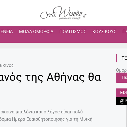
ΓΈΝΕΙΑ
ΜΌΔΑ-ΟΜΟΡΦΙΆ
ΠΟΛΙΤΙΣΜΌΣ
ΚΟΥΣ-ΚΟΥΣ
Π
ΤΟ
όκκινος
Ομορ
ανός της Αθήνας θα
Πε
ED
@ 
όκκινα μπαλόνια και ο λόγος είναι πολύ
κόσμια Ημέρα Ευαισθητοποίησης για τη Μυϊκή