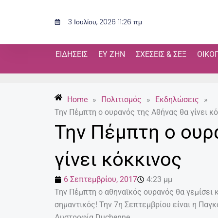
Μετάβαση
στο
3 Ιουλίου, 2026 11:26 πμ
περιεχόμενο
ΕΙΔΉΣΕΙΣ
ΕΥ ΖΗΝ
ΣΧΈΣΕΙΣ & ΣΕΞ
ΟΙΚΟ
Home
»
Πολιτισμός
»
Εκδηλώσεις
»
Την Πέμπτη ο ουρανός της Αθήνας θα γίνει κ
Την Πέμπτη ο ουρ
γίνει κόκκινος
6 Σεπτεμβρίου, 2017
4:23 μμ
Την Πέμπτη ο αθηναϊκός ουρανός θα γεμίσει κ
σημαντικός! Την 7η Σεπτεμβρίου είναι η Παγ
Δυστροφία Duchenne.