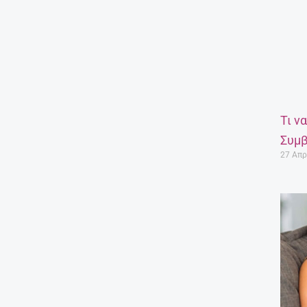
Τι ν
Συμβ
27 Απρ