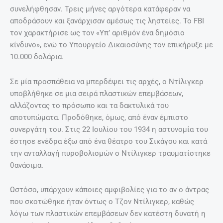
συνελήφθησαν. Τρεις μήνες αργότερα κατάφεραν να
αποδράσουν και ξανάρχισαν αμέσως τις ληστείες. Το FBI
τον χαρακτήρισε ως τον «Υπ’ αριθμόν ένα δημόσιο
κίνδυνο», ενώ το Υπουργείο Δικαιοσύνης τον επικήρυξε με
10.000 δολάρια.
Σε μία προσπάθεια να μπερδέψει τις αρχές, ο Ντίλιγκερ
υποβλήθηκε σε μια σειρά πλαστικών επεμβάσεων,
αλλάζοντας το πρόσωπο και τα δακτυλικά του
αποτυπώματα. Προδόθηκε, όμως, από έναν έμπιστο
συνεργάτη του. Στις 22 Ιουλίου του 1934 η αστυνομία του
έστησε ενέδρα έξω από ένα θέατρο του Σικάγου και κατά
την ανταλλαγή πυροβολισμών ο Ντίλιγκερ τραυματίστηκε
θανάσιμα.
Ωστόσο, υπάρχουν κάποιες αμφιβολίες για το αν ο άντρας
που σκοτώθηκε ήταν όντως ο Τζον Ντίλιγκερ, καθώς
λόγω των πλαστικών επεμβάσεων δεν κατέστη δυνατή η