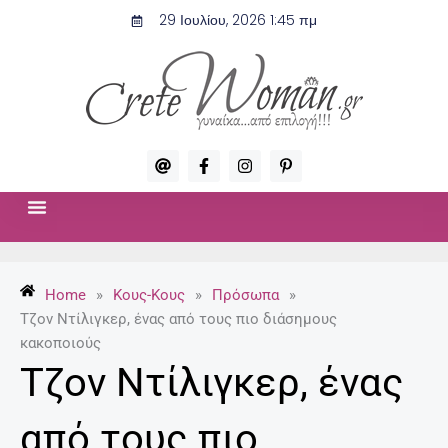
Μετάβαση
29 Ιουλίου, 2026 1:45 πμ
στο
περιεχόμενο
A
F
I
P
t
a
n
i
c
s
n
e
t
t
b
a
e
o
g
r
ΣΧΈΣΕΙΣ & ΣΕΞ
ΜΌΔΑ-ΟΜΟΡΦΙΆ
o
r
e
k
a
s
-
m
t
Home
»
Κους-Κους
»
Πρόσωπα
»
f
-
p
Τζον Ντίλιγκερ, ένας από τους πιο διάσημους
κακοποιούς
Τζον Ντίλιγκερ, ένας
από τους πιο