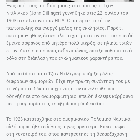
Ένας από τους πιο διάσημους κακοποιούς, ο Τζον
Ντίλιγκερ (John Dillinger) γεννήθηκε στις 22 Ιουνίου του
1903 στην Ιντιάνα των ΗΠΑ. Ο πατέρας του ήταν
παντοπώλης και ενεργό μέλος της εκκλησίας. Παρότι
αυστηρών ηθών, έκανε όλα τα χατίρια στον γιο του, επειδή
έμεινε ορφανός από μητέρα πολύ μικρός, σε ηλικία τριών
ετών. Αυτή η επιείκεια, ενδεχομένως, έπαιξε καθοριστικό
ρόλο στη διάπλαση του εγκληματικού χαρακτήρα του.
Από παιδί ακόμα, ο Τζον Ντίλιγκερ υπήρξε μέλος
διάφορων συμμοριών. Είχε την πρώτη συνάντησή του με
το νόμο στα δέκα του χρόνια, όταν συνελήφθη και
οδηγήθηκε στο αναμορφωτήριο, επειδή έκλεψε κάρβουνα
με τη συμμορία του, τη «βρώμικη δωδεκάδα».
Το 1923 κατατάχθηκε στο αμερικάνικο Πολεμικό Ναυτικό,
αλλά παραιτήθηκε λίγους μήνες αργότερα. Επέστρεψε
στη γενέτειρά του, όπου παντρεύτηκε τη δεκαεξάχρονη