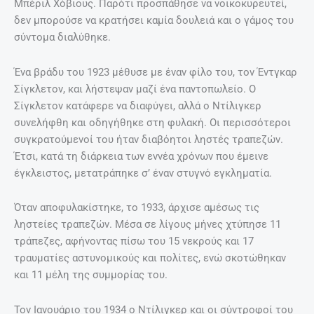
Μπέριλ Χόβιους. Παρότι προσπάθησε να νοικοκυρευτεί,
δεν μπορούσε να κρατήσει καμία δουλειά και ο γάμος του
σύντομα διαλύθηκε.
Ένα βράδυ του 1923 μέθυσε με έναν φίλο του, τον Έντγκαρ
Σίγκλετον, και λήστεψαν μαζί ένα παντοπωλείο. Ο
Σίγκλετον κατάφερε να διαφύγει, αλλά ο Ντίλιγκερ
συνελήφθη και οδηγήθηκε στη φυλακή. Οι περισσότεροι
συγκρατούμενοί του ήταν διαβόητοι ληστές τραπεζών.
Έτσι, κατά τη διάρκεια των εννέα χρόνων που έμεινε
έγκλειστος, μετατράπηκε σ’ έναν στυγνό εγκληματία.
Όταν αποφυλακίστηκε, το 1933, άρχισε αμέσως τις
ληστείες τραπεζών. Μέσα σε λίγους μήνες χτύπησε 11
τράπεζες, αφήνοντας πίσω του 15 νεκρούς και 17
τραυματίες αστυνομικούς και πολίτες, ενώ σκοτώθηκαν
και 11 μέλη της συμμορίας του.
Τον Ιανουάριο του 1934 ο Ντίλιγκερ και οι σύντροφοί του