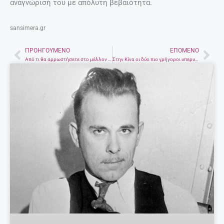
αναγνώρισή του με απόλυτη βεβαιότητα.
sansimera.gr
ΠΡΟΗΓΟΎΜΕΝΟ
ΕΠΌΜΕΝΟ
Prev
Nex
Από τι θα αρρωστήσετε στο μέλλον – Σας το δείχνει ο μήνας που γεννηθήκατε
Στην Κίνα οι δύο πιο γρήγοροι υπερυπολογιστές παγκοσμίως