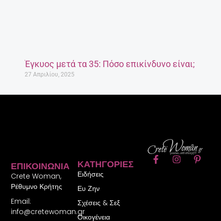
Έγκυος μετά τα 35: Πόσο επικίνδυνο είναι;
27 Απριλίου, 2025
F
I
P
ΚΑΤΗΓΟΡΊΕΣ
ΕΠΙΚΟΙΝΩΝΊΑ
a
n
i
Ειδήσεις
c
s
n
Crete Woman,
e
t
t
Ρέθυμνο Κρήτης
Ευ Ζην
b
a
e
Email:
o
g
r
Σχέσεις & Σεξ
o
r
e
info@cretewoman.gr
Οικογένεια
k
a
s