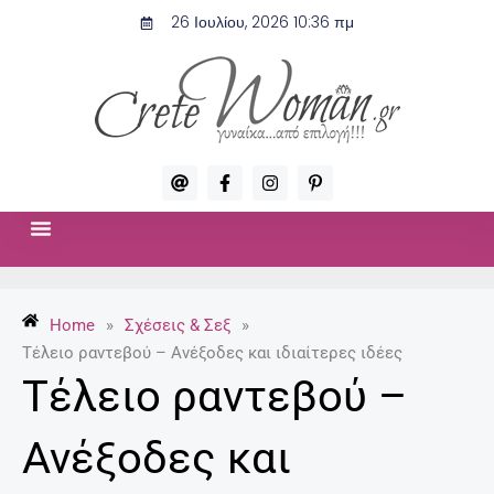
Μετάβαση
26 Ιουλίου, 2026 10:36 πμ
στο
περιεχόμενο
A
F
I
P
t
a
n
i
c
s
n
e
t
t
b
a
e
o
g
r
ΣΧΈΣΕΙΣ & ΣΕΞ
ΜΌΔΑ-ΟΜΟΡΦΙΆ
o
r
e
k
a
s
-
m
t
Home
»
Σχέσεις & Σεξ
»
f
-
p
Τέλειο ραντεβού – Ανέξοδες και ιδιαίτερες ιδέες
Τέλειο ραντεβού –
Ανέξοδες και