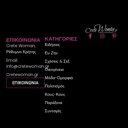
F
I
P
ΚΑΤΗΓΟΡΊΕΣ
ΕΠΙΚΟΙΝΩΝΊΑ
a
n
i
Ειδήσεις
c
s
n
Crete Woman,
e
t
t
Ρέθυμνο Κρήτης
Ευ Ζην
b
a
e
Email:
o
g
r
Σχέσεις & Σεξ
o
r
e
info@cretewoman.gr
Οικογένεια
k
a
s
Cretewoman.gr
-
m
t
Μόδα-Ομορφιά
f
-
ΕΠΙΚΟΙΝΩΝΙΑ
Πολιτισμός
p
Κους-Κους
Παράξενα
Συνταγές