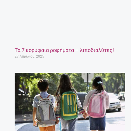
Τα 7 κορυφαία ροφήματα – λιποδιαλύτες!
27 Απριλίου, 2025