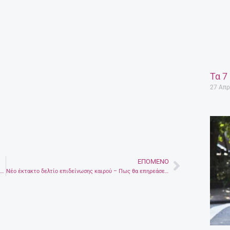
Τα 7
27 Απρ
ΕΠΌΜΕΝΟ
Next
Ocean’s 8 – Το εκπληκτικό trailer της ταινίας που περιμένουμε πως και πως
Νέο έκτακτο δελτίο επιδείνωσης καιρού – Πως θα επηρεάσει την Κρήτη;