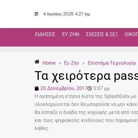
Μετάβαση
στο
4 Ιουλίου, 2026 4:27 πμ
περιεχόμενο
ΕΙΔΉΣΕΙΣ
ΕΥ ΖΗΝ
ΣΧΈΣΕΙΣ & ΣΕΞ
ΟΙΚΟ
Home
»
Ευ Ζην
»
Επιστήμη-Τεχνολογία
Τα χειρότερα pas
20 Δεκεμβρίου, 2017
5:07 μμ
Η αγαπημένη ετήσια λίστα της SplashData με 
ολοκληρώνεται δεν θα μπορούσε να μην κάνει
θα έσπαζε η δυάδα της κορυφής μετά από τό
και τους ψηφιακούς κινδύνους που παραμονεύ
λάθος.