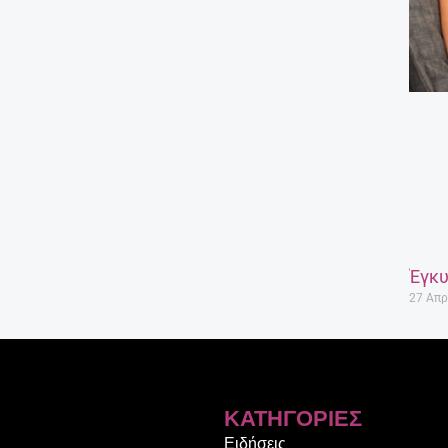
Έγκυ
27 Απρ
ΚΑΤΗΓΟΡΊΕΣ
Ειδήσεις