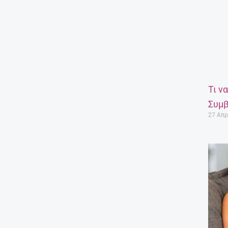
Τι ν
Συμβ
27 Απρ