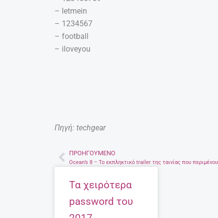
– letmein
– 1234567
– football
– iloveyou
Πηγή: techgear
ΠΡΟΗΓΟΎΜΕΝΟ
Prev
Τα χειρότερα
password του
2017