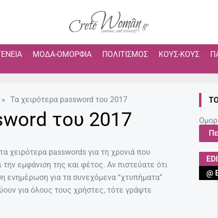
ΓΈΝΕΙΑ
ΜΌΔΑ-ΟΜΟΡΦΙΆ
ΠΟΛΙΤΙΣΜΌΣ
ΚΟΥΣ-ΚΟΥΣ
Π
»
Τα χειρότερα password του 2017
ΤΟ
sword του 2017
Ομορ
Πε
τα χειρότερα passwords για τη χρονιά που
ED
 την εμφάνιση της και φέτος. Αν πιστεύατε ότι
@ 
ση ενημέρωση για τα συνεχόμενα “χτυπήματα”
ουν για όλους τους χρήστες, τότε γράψτε