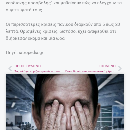
καρδιακής προσβολής” και μαθαίνουν πώς να ελέγχουν τα
συμπτώματά τους.
Οι περισσότερες κρίσεις πανικού διαρκούν από 5 έως 20
λεπτά. Ορισμένες κρίσεις, ωστόσο, έχει αναφερθεί ότι
διήρκεσαν ακόμα και μία ώρα.
Πηγή: iatropedia.gr
ΠΡΟΗΓΟΎΜΕΝΟ
ΕΠΌΜΕΝΟ
Prev
Nex
Τα ρολόγια γυρίζουν μια ώρα πίσω – Η ιστορία της αλλαγής και μια ώρα παραπάνω ύπνο
Ποιοι θα πάρουν το κοινωνικό μέρισμα – Τα σενάρια που εξετάζονται