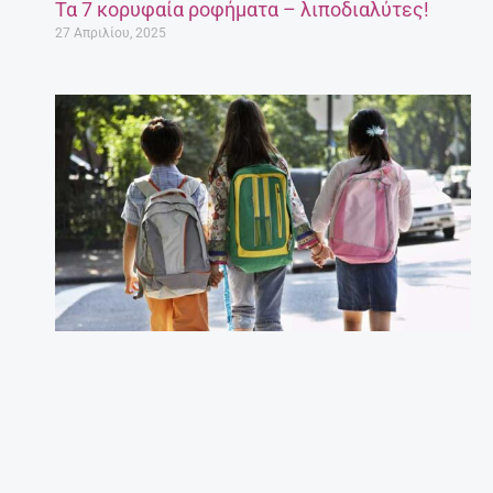
Τα 7 κορυφαία ροφήματα – λιποδιαλύτες!
27 Απριλίου, 2025