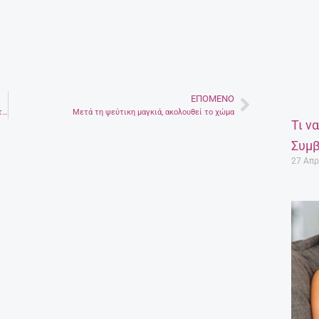
ΕΠΌΜΕΝΟ
Next
Το … άτυπο τάμα τους οδηγεί κάθε χρόνο στον Κουδουμά – Στην κατάνυξη και του ομορφιά του Λιβυκού
Μετά τη ψεύτικη μαγκιά, ακολουθεί το χώμα
Τι ν
Συμβ
27 Απρ