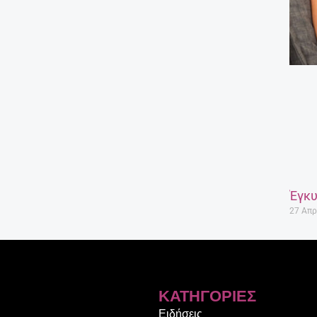
Έγκυ
27 Απρ
ΚΑΤΗΓΟΡΊΕΣ
Ειδήσεις