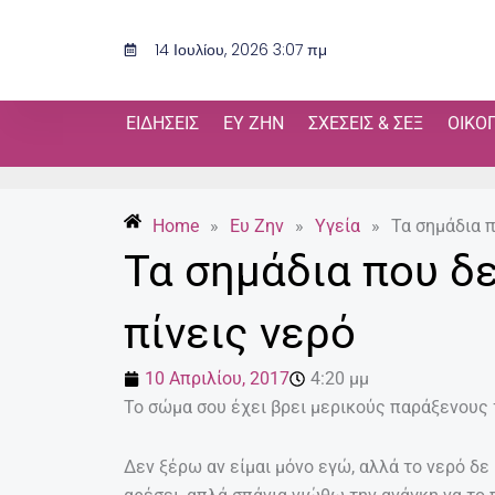
Μετάβαση
στο
14 Ιουλίου, 2026 3:07 πμ
περιεχόμενο
ΕΙΔΉΣΕΙΣ
ΕΥ ΖΗΝ
ΣΧΈΣΕΙΣ & ΣΕΞ
ΟΙΚΟ
Home
»
Ευ Ζην
»
Υγεία
»
Τα σημάδια 
Τα σημάδια που δ
πίνεις νερό
10 Απριλίου, 2017
4:20 μμ
Το σώμα σου έχει βρει μερικούς παράξενους 
Δεν ξέρω αν είμαι μόνο εγώ, αλλά το νερό δε 