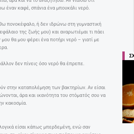
πιω, άρα και να το αναζητήσω. Αν νιώσω ότι
ω έναν καφέ, σπάνια ένα μπουκάλι νερό.
ώθω πονοκέφαλο, ή δεν ιδρώνω στη γυμναστική
κεφάλαιο της ζωής μου) και αναρωτιέμαι τι πάει
μου θα μου φέρει ένα ποτήρι νερό – γιατί με
ερα.
Σ
μάλλον δεν πίνεις όσο νερό θα έπρεπε.
ύν στην καταπολέμηση των βακτηρίων. Αν είσαι
ώνονται, άρα και ικανότητα του στόματός σου να
ην κακοσμία.
λογικά είσαι κάπως μπερδεμένη, ενώ σαν