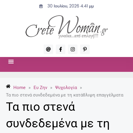
Μετάβαση
30 Ιουλίου, 2026 4:41 μμ
στο
περιεχόμενο
A
F
I
P
t
a
n
i
c
s
n
e
t
t
b
a
e
o
g
r
ΣΧΈΣΕΙΣ & ΣΕΞ
ΜΌΔΑ-ΟΜΟΡΦΙΆ
o
r
e
k
a
s
-
m
t
Home
»
Ευ Ζην
»
Ψυχολογία
»
f
-
p
Τα πιο στενά συνδεδεμένα με τη κατάθλιψη επαγγέλματα
Τα πιο στενά
συνδεδεμένα με τη