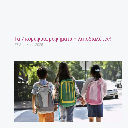
Τα 7 κορυφαία ροφήματα – λιποδιαλύτες!
27 Απριλίου, 2025