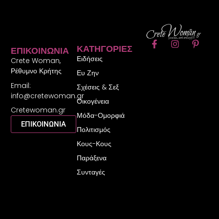
F
I
P
ΚΑΤΗΓΟΡΊΕΣ
ΕΠΙΚΟΙΝΩΝΊΑ
a
n
i
Ειδήσεις
c
s
n
Crete Woman,
e
t
t
Ρέθυμνο Κρήτης
Ευ Ζην
b
a
e
Email:
o
g
r
Σχέσεις & Σεξ
o
r
e
info@cretewoman.gr
Οικογένεια
k
a
s
Cretewoman.gr
-
m
t
Μόδα-Ομορφιά
f
-
ΕΠΙΚΟΙΝΩΝΙΑ
Πολιτισμός
p
Κους-Κους
Παράξενα
Συνταγές