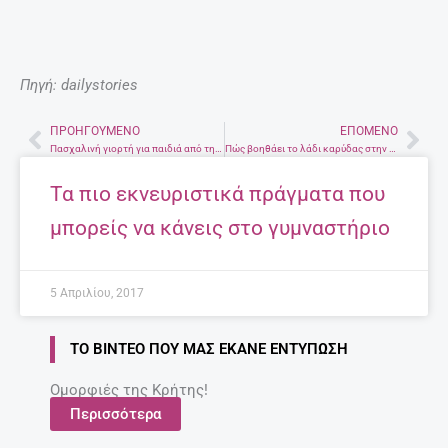
Πηγή: dailystories
ΠΡΟΗΓΟΎΜΕΝΟ
ΕΠΌΜΕΝΟ
Prev
Nex
Πασχαλινή γιορτή για παιδιά από την Περιφέρεια Κρήτης
Πώς βοηθάει το λάδι καρύδας στην τριχόπτωση
Τα πιο εκνευριστικά πράγματα που
μπορείς να κάνεις στο γυμναστήριο
5 Απριλίου, 2017
ΤΟ ΒΊΝΤΕΟ ΠΟΥ ΜΑΣ ΈΚΑΝΕ ΕΝΤΎΠΩΣΗ
Ομορφιές της Κρήτης!
Περισσότερα