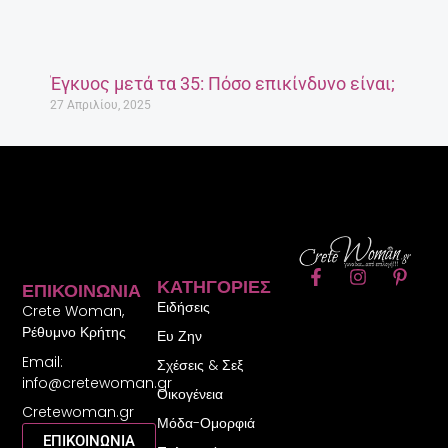
Έγκυος μετά τα 35: Πόσο επικίνδυνο είναι;
27 Απριλίου, 2025
F
I
P
ΚΑΤΗΓΟΡΊΕΣ
ΕΠΙΚΟΙΝΩΝΊΑ
a
n
i
Ειδήσεις
c
s
n
Crete Woman,
e
t
t
Ρέθυμνο Κρήτης
Ευ Ζην
b
a
e
Email:
o
g
r
Σχέσεις & Σεξ
o
r
e
info@cretewoman.gr
Οικογένεια
k
a
s
Cretewoman.gr
-
m
t
Μόδα-Ομορφιά
f
-
ΕΠΙΚΟΙΝΩΝΙΑ