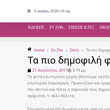
Μετάβαση
στο
5 Ιουλίου, 2026 1:10 πμ
περιεχόμενο
ΕΙΔΉΣΕΙΣ
ΕΥ ΖΗΝ
ΣΧΈΣΕΙΣ & ΣΕΞ
ΟΙΚΟ
Home
»
Ευ Ζην
»
Σπίτι
»
Τα πιο δημοφ
Τα πιο δημοφιλή φ
21 Αυγούστου, 2017
5:19 μμ
Τα φυτά εσωτερικού χώρου βλέπουμε να εξελί
εσωτερική διακόσμηση. Πρασινίζουν και ομορ
του σπιτιού και τέλος η παρουσία τους δημιου
αχάριστοι, τι άλλο θέλετε;
Ένα φυτό μέσα στο δωμάτιο εκτός από τις ευ