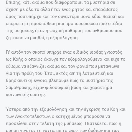
Επίσης, κάτι ακόμα που διαφοροποιεί τα μυστήρια σε
σχέση με όλα τα αλλά ήταν ένας ρητός και απαράβατος
όρος που υπήρχε και τον συναντάμε μονό εδώ. Βασική και
απαραίτητη προϋπόθεση και προπαρασκευαστικό στάδιο
της μυήσεως, ήταν η ψυχική κάθαρση του ανθρώπου που
ζητούσε να μυηθεί, η εξομολόγηση.
Γι’ αυτόν τον σκοπό υπήρχε ένας ειδικός ιερέας γνωστός
ως Κοής ο οποίος άκουγε τον εξομολογούμενο και είχε το
αξίωμα να εξαγνίζει ακόμα και τον φονιά που μετάνιωνε
για την πράξη του. Έτσι, εκτός απ’ τη λατρευτική και
θρησκευτική έννοια, βλέπουμε πως τα μυστήρια της
Σαμοθράκης, είχαν φιλοσοφική βάση και χαρακτήρα
κοινωνικής αρετής.
Ύστερα από την εξομολόγηση και την έγκριση του Κοή και
των Ανακτοτελεστών, ο κατηχημένος μπορούσε να
προσέλθει στην τελετή της μυήσεως. Πιστεύεται πως η
μύηση γινόταν τη νύχτα, με το φως των δαδιών και των