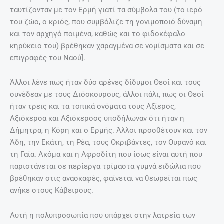
ταυτίζονταν με τον Ερμή γιατί τα σύμβολα του (το ιερό
του ζώο, ο κριός, που συμβόλιζε τη γονιμοποιό δύναμη
και τον αρχηγό ποιμένα, καθώς και το φιδοκέφαλο
κηρύκειο του) βρέθηκαν χαραγμένα σε νομίσματα και σε
επιγραφές του Ναού].
Άλλοι λένε πως ήταν δύο αρένες δίδυμοι Θεοί και τους
συνέδεαν με τους Διόσκουρους, άλλοι πάλι, πως οι Θεοί
ήταν τρεις και τα τοπικά ονόματα τους Αξίερος,
Αξιόκερσα και Αξιόκερσος υποδήλωναν ότι ήταν η
Δήμητρα, η Κόρη και ο Ερμής. Άλλοι προσθέτουν και τον
Άδη, την Εκάτη, τη Ρέα, τους Οκριβάντες, τον Ουρανό και
τη Γαία. Ακόμα και η Αφροδίτη που ίσως είναι αυτή που
παριστάνεται σε περίεργα τρίμαστα γυμνά ειδώλια που
βρέθηκαν στις ανασκαφές, φαίνεται να θεωρείται πως
ανήκε στους Κάβειρους.
Αυτή η πολυπροσωπία που υπάρχει στην λατρεία των