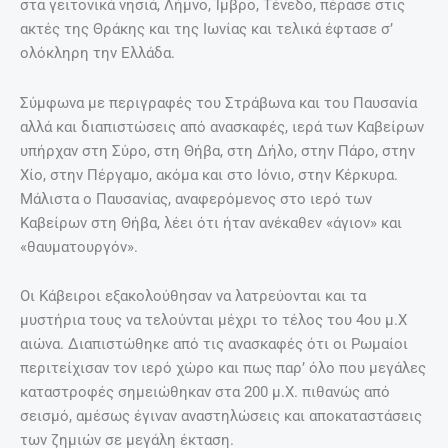
στα γειτονικά νησιά, Λήμνο, Ίμβρο, Τένεδο, πέρασε στις
ακτές της Θράκης και της Ιωνίας και τελικά έφτασε σ’
ολόκληρη την Ελλάδα.
Σύμφωνα με περιγραφές του Στράβωνα και του Παυσανία
αλλά και διαπιστώσεις από ανασκαφές, ιερά των Καβείρων
υπήρχαν στη Σύρο, στη Θήβα, στη Δήλο, στην Πάρο, στην
Χίο, στην Πέργαμο, ακόμα και στο Ιόνιο, στην Κέρκυρα.
Μάλιστα ο Παυσανίας, αναφερόμενος στο ιερό των
Καβείρων στη Θήβα, λέει ότι ήταν ανέκαθεν «άγιον» και
«θαυματουργόν».
Οι Κάβειροι εξακολούθησαν να λατρεύονται και τα
μυστήρια τους να τελούνται μέχρι το τέλος του 4ου μ.Χ
αιώνα. Διαπιστώθηκε από τις ανασκαφές ότι οι Ρωμαίοι
περιτείχισαν τον ιερό χώρο και πως παρ’ όλο που μεγάλες
καταστροφές σημειώθηκαν στα 200 μ.Χ. πιθανώς από
σεισμό, αμέσως έγιναν αναστηλώσεις και αποκαταστάσεις
των ζημιών σε μεγάλη έκταση.