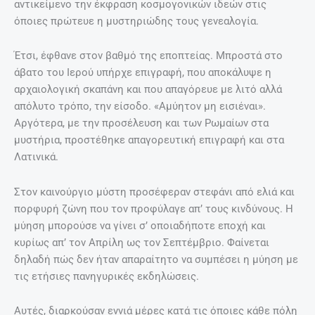
αντικείμενο την έκφραση κοσμογονικών ιδεών στις
όποιες πρώτευε η μυστηριώδης τους γενεαλογία.
Έτσι, έφθανε στον βαθμό της εποπτείας. Μπροστά στο
άβατο του Ιερού υπήρχε επιγραφή, που αποκάλυψε η
αρχαιολογική σκαπάνη και που απαγόρευε με λιτό αλλά
απόλυτο τρόπο, την είσοδο. «Αμύητον μη εισιέναι».
Αργότερα, με την προσέλευση και των Ρωμαίων στα
μυστήρια, προστέθηκε απαγορευτική επιγραφή και στα
Λατινικά.
Στον καινούργιο μύστη προσέφεραν στεφάνι από ελιά και
πορφυρή ζώνη που τον προφύλαγε απ’ τους κινδύνους. H
μύηση μπορούσε να γίνει σ’ οποιαδήποτε εποχή και
κυρίως απ’ τον Απρίλη ως τον Σεπτέμβριο. Φαίνεται
δηλαδή πώς δεν ήταν απαραίτητο να συμπέσει η μύηση με
τις ετήσιες πανηγυρικές εκδηλώσεις.
Αυτές, διαρκούσαν εννιά μέρες κατά τις όποιες κάθε πόλη