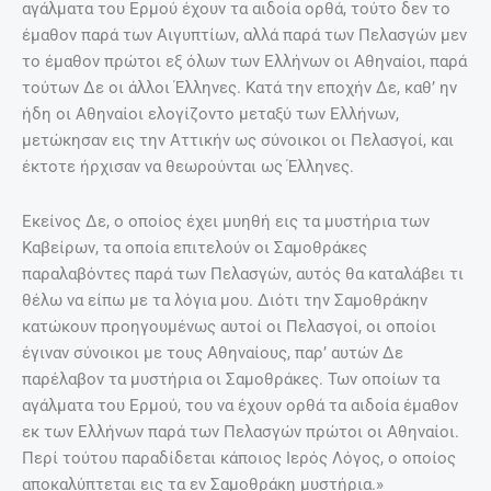
αγάλματα του Ερμού έχουν τα αιδοία ορθά, τούτο δεν το
έμαθον παρά των Αιγυπτίων, αλλά παρά των Πελασγών μεν
το έμαθον πρώτοι εξ όλων των Ελλήνων οι Αθηναίοι, παρά
τούτων Δε οι άλλοι Έλληνες. Κατά την εποχήν Δε, καθ’ ην
ήδη οι Αθηναίοι ελογίζοντο μεταξύ των Ελλήνων,
μετώκησαν εις την Αττικήν ως σύνοικοι οι Πελασγοί, και
έκτοτε ήρχισαν να θεωρούνται ως Έλληνες.
Εκείνος Δε, ο οποίος έχει μυηθή εις τα μυστήρια των
Καβείρων, τα οποία επιτελούν οι Σαμοθράκες
παραλαβόντες παρά των Πελασγών, αυτός θα καταλάβει τι
θέλω να είπω με τα λόγια μου. Διότι την Σαμοθράκην
κατώκουν προηγουμένως αυτοί οι Πελασγοί, οι οποίοι
έγιναν σύνοικοι με τους Αθηναίους, παρ’ αυτών Δε
παρέλαβον τα μυστήρια οι Σαμοθράκες. Των οποίων τα
αγάλματα του Ερμού, του να έχουν ορθά τα αιδοία έμαθον
εκ των Ελλήνων παρά των Πελασγών πρώτοι οι Αθηναίοι.
Περί τούτου παραδίδεται κάποιος Ιερός Λόγος, ο οποίος
αποκαλύπτεται εις τα εν Σαμοθράκη μυστήρια.»