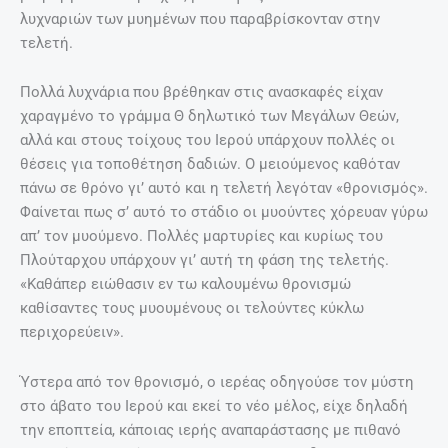
λυχναριών των μυημένων που παραβρίσκονταν στην
τελετή.
Πολλά λυχνάρια που βρέθηκαν στις ανασκαφές είχαν
χαραγμένο το γράμμα Θ δηλωτικό των Μεγάλων Θεών,
αλλά και στους τοίχους του Ιερού υπάρχουν πολλές οι
θέσεις για τοποθέτηση δαδιών. Ο μειούμενος καθόταν
πάνω σε θρόνο γι’ αυτό και η τελετή λεγόταν «θρονισμός».
Φαίνεται πως σ’ αυτό το στάδιο οι μυούντες χόρευαν γύρω
απ’ τον μυούμενο. Πολλές μαρτυρίες και κυρίως του
Πλούταρχου υπάρχουν γι’ αυτή τη φάση της τελετής.
«Καθάπερ ειώθασιν εν τω καλουμένω θρονισμώ
καθίσαντες τους μυουμένους οι τελούντες κύκλω
περιχορεύειν».
Ύστερα από τον θρονισμό, ο ιερέας οδηγούσε τον μύστη
στο άβατο του Ιερού και εκεί το νέο μέλος, είχε δηλαδή
την εποπτεία, κάποιας ιερής αναπαράστασης με πιθανό