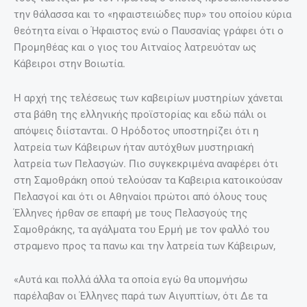
την θάλασσα και το «ηφαιστειώδες πυρ» του οποίου κύρια
θεότητα είναι ο Ήφαιστος ενώ ο Παυσανίας γράφει ότι ο
Προμηθέας και ο γιος του Αιτναίος λατρευόταν ως
Κάβειροι στην Βοιωτία.
Η αρχή της τελέσεως των καβειρίων μυστηρίων χάνεται
στα βάθη της ελληνικής προϊστορίας και εδώ πάλι οι
απόψεις διίστανται. Ο Ηρόδοτος υποστηρίζει ότι η
λατρεία των Κάβειρων ήταν αυτόχθων μυστηριακή
λατρεία των Πελασγών. Πιο συγκεκριμένα αναφέρει ότι
στη Σαμοθράκη οπού τελούσαν τα Καβειρια κατοικούσαν
Πελασγοί και ότι οι Αθηναίοι πρώτοι από όλους τους
Έλληνες ήρθαν σε επαφή με τους Πελασγούς της
Σαμοθράκης, τα αγάλματα του Ερμή με τον φαλλό του
στραμενο προς τα πανω και την λατρεία των Κάβειρων,
«Αυτά και πολλά άλλα τα οποία εγώ θα υπομνήσω
παρέλαβαν οι Έλληνες παρά των Αιγυπτίων, ότι Δε τα