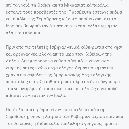
απ’ τα νησιά, τη Θράκη και τα Μικρασιατικά παράλια
έστελνε τους πρεσβευτές της. Πρεσβευτή έστελνε ακόμα
και η πόλη της Σαμοθράκης κι’ αυτό αποδεικνύει ότι το
Ιερό δεν θεωρούνταν ότι ανήκε στο νησί αλλά πως ήταν
όλου του κόσμου.
Πριν από τις τελετές έσβηναν γενικά κάθε φωτιά στο νησί
και έφερναν νέα φλόγα απ’ το ιερό των Καβείρων της
Δήλου. Δεν μπόρεσε να καθορισθεί πότε γίνονταν οι
γιορτές αυτές ενώ ο αρχαιολόγος Λέμαν που ήταν επί
χρόνια επικεφαλής της Αμερικανικής Αρχαιολογικής
αποστολής στην Σαμοθράκη αποτολμά σε ένα σύγγραμμα
του να αναφέρει ότι πιστεύει πως οι τελετές είναι πολύ
πιθανόν να γίνονταν τον Ιούλιο.
Παρ’ όλο που η μύηση γίνονταν αποκλειστικά στη
Σαμοθράκη, όπου η λατρεία των Καβείρων άρχισε πριν από
τον 7ο αιώνα, η διδασκαλία ξαπλώθηκε γρήγορα, πρώτα