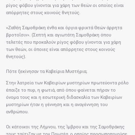
ρίγος φόβου γίνονται για χάρη των θεών οι οποίες είναι
απόρρητες στους κοινούς θνητούς.
«Ζαθέη Σαμοθράκη ένθα και όργια φρικτά Θεών άρρητα
βροτοΐσιν». (Σεπτή και αγιωτάτη Σαμοθράκη όπου
τελετές που προκαλούν ρίγος φόβου γίνονται για χάρη
των θεών, οι όποιες είναι απόρρητες στους κοινούς
θνητούς).
Πότε ξεκίνησαν τα Καβείρια Μυστήρια;
Στην λατρεία των Καβειρίων μυστηρίων πρωτεύοντα ρόλο
έπαιζε το πυρ, η φωτιά, από όπου φαίνεται πήραν το
όνομα τους και η εσωτερική διδασκαλία των Καβειρίων
μυστηρίων ήταν η γέννηση και η αναγέννηση του
ανθρώπου.
Οι κάτοικοι της Λήμνου, της Ίμβρου και της Σαμοθράκης
τους ταύτιζαν με τον Πρωτέα, ο οποίος προσωποποιούσε