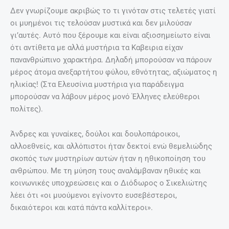
Δεν γνωρίζουμε ακριβώς το τι γινόταν στις τελετές γιατί
οι μυημένοι τις τελούσαν μυστικά και δεν μιλούσαν
γι’αυτές. Αυτό που ξέρουμε και είναι αξιοσημείωτο είναι
ότι αντίθετα με αλλά μυστήρια τα Καβειρια είχαν
πανανθρώπινο χαρακτήρα. Δηλαδή μπορούσαν να πάρουν
μέρος άτομα ανεξαρτήτου φύλου, εθνότητας, αξιώματος η
ηλικίας! (Στα Ελευσίνια μυστήρια για παράδειγμα
μπορούσαν να λάβουν μέρος μονό Έλληνες ελεύθεροι
πολίτες).
Άνδρες και γυναίκες, δούλοι και δουλοπάροικοι,
αλλοεθνείς, και αλλόπιστοι ήταν δεκτοί ενώ θεμελιώδης
σκοπός των μυστηρίων αυτών ήταν η ηθικοποίηση του
ανθρώπου. Με τη μύηση τους αναλάμβαναν ηθικές και
κοινωνικές υποχρεώσεις και ο Διόδωρος ο Σικελιώτης
λέει ότι «οι μυούμενοι εγίνοντο ευσεβέστεροι,
δικαιότεροι και κατά πάντα καλλίτεροι».