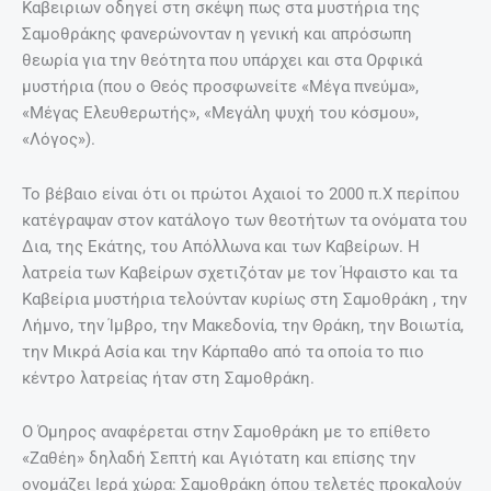
Καβειριων οδηγεί στη σκέψη πως στα μυστήρια της
Σαμοθράκης φανερώνονταν η γενική και απρόσωπη
θεωρία για την θεότητα που υπάρχει και στα Ορφικά
μυστήρια (που ο Θεός προσφωνείτε «Μέγα πνεύμα»,
«Μέγας Ελευθερωτής», «Μεγάλη ψυχή του κόσμου»,
«Λόγος»).
Το βέβαιο είναι ότι οι πρώτοι Αχαιοί το 2000 π.Χ περίπου
κατέγραψαν στον κατάλογο των θεοτήτων τα ονόματα του
Δια, της Εκάτης, του Απόλλωνα και των Καβείρων. Η
λατρεία των Καβείρων σχετιζόταν με τον Ήφαιστο και τα
Καβείρια μυστήρια τελούνταν κυρίως στη Σαμοθράκη , την
Λήμνο, την Ίμβρο, την Μακεδονία, την Θράκη, την Βοιωτία,
την Μικρά Ασία και την Κάρπαθο από τα οποία το πιο
κέντρο λατρείας ήταν στη Σαμοθράκη.
Ο Όμηρος αναφέρεται στην Σαμοθράκη με το επίθετο
«Ζαθέη» δηλαδή Σεπτή και Αγιότατη και επίσης την
ονομάζει Ιερά χώρα: Σαμοθράκη όπου τελετές προκαλούν