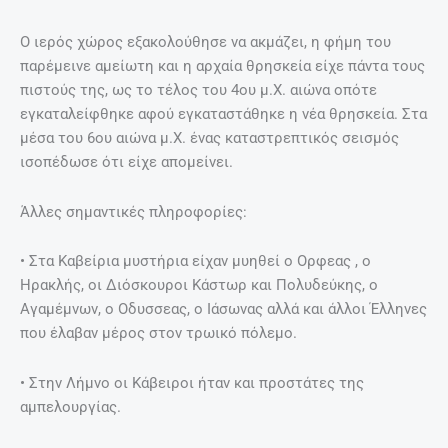
Ο ιερός χώρος εξακολούθησε να ακμάζει, η φήμη του
παρέμεινε αμείωτη και η αρχαία θρησκεία είχε πάντα τους
πιστούς της, ως το τέλος του 4ου μ.Χ. αιώνα οπότε
εγκαταλείφθηκε αφού εγκαταστάθηκε η νέα θρησκεία. Στα
μέσα του 6ου αιώνα μ.Χ. ένας καταστρεπτικός σεισμός
ισοπέδωσε ότι είχε απομείνει.
Άλλες σημαντικές πληροφορίες:
• Στα Καβείρια μυστήρια είχαν μυηθεί ο Ορφεας , ο
Ηρακλής, οι Διόσκουροι Κάστωρ και Πολυδεύκης, ο
Αγαμέμνων, ο Οδυσσεας, ο Ιάσωνας αλλά και άλλοι Έλληνες
που έλαβαν μέρος στον τρωικό πόλεμο.
• Στην Λήμνο οι Κάβειροι ήταν και προστάτες της
αμπελουργίας.