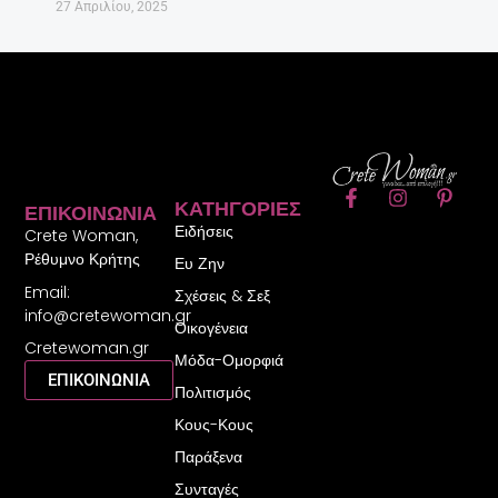
27 Απριλίου, 2025
F
I
P
ΚΑΤΗΓΟΡΊΕΣ
ΕΠΙΚΟΙΝΩΝΊΑ
a
n
i
Ειδήσεις
c
s
n
Crete Woman,
e
t
t
Ρέθυμνο Κρήτης
Ευ Ζην
b
a
e
Email:
o
g
r
Σχέσεις & Σεξ
o
r
e
info@cretewoman.gr
Οικογένεια
k
a
s
Cretewoman.gr
-
m
t
Μόδα-Ομορφιά
f
-
ΕΠΙΚΟΙΝΩΝΙΑ
Πολιτισμός
p
Κους-Κους
Παράξενα
Συνταγές