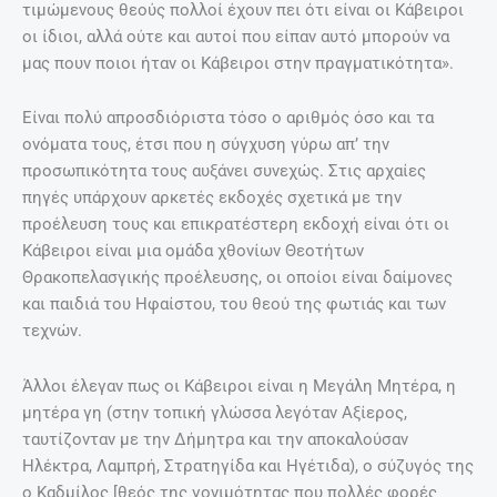
τιμώμενους θεούς πολλοί έχουν πει ότι είναι οι Κάβειροι
οι ίδιοι, αλλά ούτε και αυτοί που είπαν αυτό μπορούν να
μας πουν ποιοι ήταν οι Κάβειροι στην πραγματικότητα».
Είναι πολύ απροσδιόριστα τόσο ο αριθμός όσο και τα
ονόματα τους, έτσι που η σύγχυση γύρω απ’ την
προσωπικότητα τους αυξάνει συνεχώς. Στις αρχαίες
πηγές υπάρχουν αρκετές εκδοχές σχετικά με την
προέλευση τους και επικρατέστερη εκδοχή είναι ότι οι
Κάβειροι είναι μια ομάδα χθονίων Θεοτήτων
Θρακοπελασγικής προέλευσης, οι οποίοι είναι δαίμονες
και παιδιά του Ηφαίστου, του θεού της φωτιάς και των
τεχνών.
Άλλοι έλεγαν πως οι Κάβειροι είναι η Μεγάλη Μητέρα, η
μητέρα γη (στην τοπική γλώσσα λεγόταν Αξίερος,
ταυτίζονταν με την Δήμητρα και την αποκαλούσαν
Ηλέκτρα, Λαμπρή, Στρατηγίδα και Ηγέτιδα), ο σύζυγός της
ο Καδμίλος [θεός της γονιμότητας που πολλές φορές