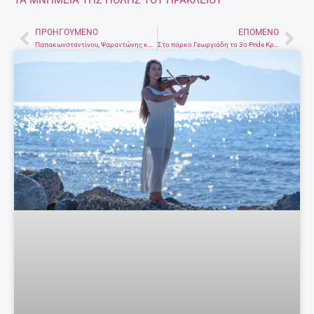
ΠΡΟΗΓΟΎΜΕΝΟ
ΕΠΌΜΕΝΟ
Prev
Nex
Παπακωνσταντίνου, Ψαραντώνης και αδερφοί Φραγκιαδάκη παρουσίασαν τη Χαραυγή – Φωτογραφίες, βίντεο
Στο πάρκο Γεωργιάδη το 3ο Pride Κρήτης