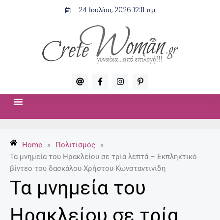
Μετάβαση
24 Ιουλίου, 2026 12:11 πμ
στο
περιεχόμενο
A
F
I
P
t
a
n
i
c
s
n
e
t
t
b
a
e
o
g
r
ΣΧΈΣΕΙΣ & ΣΕΞ
ΜΌΔΑ-ΟΜΟΡΦΙΆ
o
r
e
k
a
s
-
m
t
Home
»
Πολιτισμός
»
f
-
p
Τα μνημεία του Ηρακλείου σε τρία λεπτά – Εκπληκτικό
βίντεο του δασκάλου Χρήστου Κωνσταντινίδη
Τα μνημεία του
Ηρακλείου σε τρία