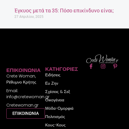
Έγκυος μετά τα 35: Πόσο επικίνδυνο είναι;
27 Απριλίου, 2025
F
I
P
ΚΑΤΗΓΟΡΊΕΣ
ΕΠΙΚΟΙΝΩΝΊΑ
a
n
i
Ειδήσεις
c
s
n
Crete Woman,
e
t
t
Ρέθυμνο Κρήτης
Ευ Ζην
b
a
e
Email:
o
g
r
Σχέσεις & Σεξ
o
r
e
info@cretewoman.gr
Οικογένεια
k
a
s
Cretewoman.gr
-
m
t
Μόδα-Ομορφιά
f
-
ΕΠΙΚΟΙΝΩΝΙΑ
Πολιτισμός
p
Κους-Κους