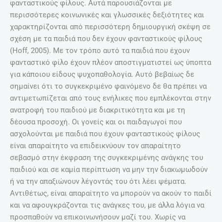
φανταστικούς φίλους. Αυτά παρουσιάζονται με
περισσότερες κοινωνικές και γλωσσικές δεξιότητες και
χαρακτηρίζονται από περισσότερη δημιουργική σκέψη σε
σχέση με τα παιδιά που δεν έχουν φανταστικούς φίλους
(Hoff, 2005). Με τον τρόπο αυτό τα παιδιά που έχουν
φανταστικό φίλο έχουν πλέον αποστιγματιστεί ως ύποπτα
για κάποιου είδους ψυχοπαθολογία. Αυτό βεβαίως δε
σημαίνει ότι το συγκεκριμένο φαινόμενο δε θα πρέπει να
αντιμετωπίζεται από τους ενήλικες που εμπλέκονται στην
ανατροφή του παιδιού με διακριτικότητα και με τη
δέουσα προσοχή. Οι γονείς και οι παιδαγωγοί που
ασχολούνται με παιδιά που έχουν φανταστικούς φίλους
είναι απαραίτητο να επιδεικνύουν τον απαραίτητο
σεβασμό στην έκφραση της συγκεκριμένης ανάγκης του
παιδιού και σε καμία περίπτωση να μην την διακωμωδούν
ή να την απαξιώνουν λέγοντάς του ότι λέει ψέματα.
Αντιθέτως, είναι απαραίτητο να μπορούν να ακούν το παιδί
και να αφουγκράζονται τις ανάγκες του, με άλλα λόγια να
προσπαθούν να επικοινωνήσουν μαζί του. Χωρίς να