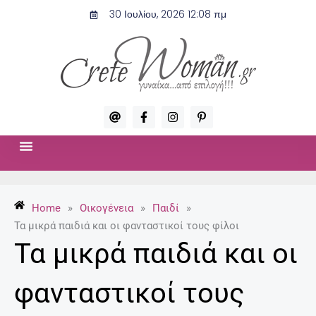
Μετάβαση
30 Ιουλίου, 2026 12:08 πμ
στο
περιεχόμενο
A
F
I
P
t
a
n
i
c
s
n
e
t
t
b
a
e
o
g
r
ΣΧΈΣΕΙΣ & ΣΕΞ
ΜΌΔΑ-ΟΜΟΡΦΙΆ
o
r
e
k
a
s
-
m
t
Home
»
Οικογένεια
»
Παιδί
»
f
-
p
Τα μικρά παιδιά και οι φανταστικοί τους φίλοι
Τα μικρά παιδιά και οι
φανταστικοί τους