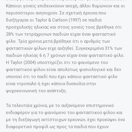
Κάποιοι γονείς επιδεικνύουν ανοχή, άλλοι θυμώνουν και οι
περισσότεροι ανησυχούν. Σε σχετική έρευνα που
διεξήγαγαν οι Taylor & Carlson (1997) σε παιδιά
προσχολικής ηλικίας και στους γονείς τους βρέθηκε ότι
28% των τετράχρονων παιδιών είχαν έναν φανταστικό
φίλο. Τρία χρόνια μετά βρέθηκε ότι ο αριθμός των
φανταστικών φίλων είχε αυξηθεί. Συγκεκριμένα 31% των
παιδιών ηλικίας 6 ή 7 χρόνων είχαν έναν φανταστικό φίλο.
Η Taylor (2004) υποστηρίζει ότι το φαινόμενο του
φανταστικού φίλου είναι απολύτως φυσιολογικό και δεν
υπονοεί ότι το παιδί που έχει κάποιο φανταστικό φίλο
είναι ντροπαλό ή έχει κάποια δυσκολία στην
ψυχοκοινωνική του ανάπτυξη.
Τα τελευταία χρόνια, με το αυξανόμενο επιστημονικό
ενδιαφέρον για το φαινόμενο του φανταστικού φίλου και
με τη διεξαγωγή αντίστοιχων ερευνών, έχει προκύψει ένα
διαφορετικό προφίλ ως προς τα παιδιά που έχουν