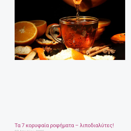
Τα 7 κορυφαία ροφήματα – λιποδιαλύτες!