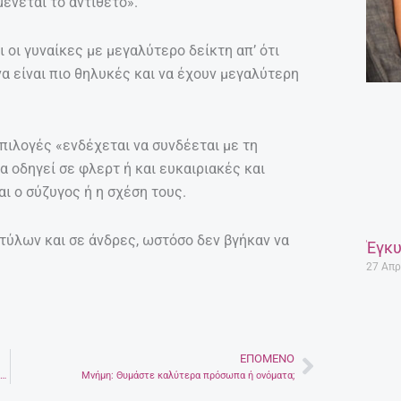
μένεται το αντίθετο».
 οι γυναίκες με μεγαλύτερο δείκτη απ’ ότι
 είναι πιο θηλυκές και να έχουν μεγαλύτερη
πιλογές «ενδέχεται να συνδέεται με τη
 οδηγεί σε φλερτ ή και ευκαιριακές και
ι ο σύζυγος ή η σχέση τους.
τύλων και σε άνδρες, ωστόσο δεν βγήκαν να
Έγκυ
27 Απρ
ΕΠΌΜΕΝΟ
Next
6 πράγματα που δεν πρέπει να μοιράζεσαι ούτε με τις κολλητές για την σχέση σου
Μνήμη: Θυμάστε καλύτερα πρόσωπα ή ονόματα;