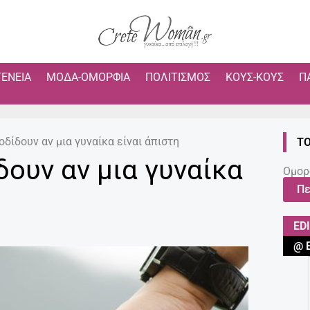
ΓΈΝΕΙΑ
ΜΌΔΑ-ΟΜΟΡΦΙΆ
ΠΟΛΙΤΙΣΜΌΣ
ΚΟΥΣ-ΚΟΥΣ
Π
δίδουν αν μια γυναίκα είναι άπιστη
ΤΟ
ουν αν μια γυναίκα
Ομορ
Πε
ED
@ 