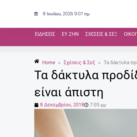
Μετάβαση
στο
8 Ιουλίου, 2026 9:07 πμ
περιεχόμενο
ΕΙΔΉΣΕΙΣ
ΕΥ ΖΗΝ
ΣΧΈΣΕΙΣ & ΣΕΞ
ΟΙΚΟ
Home
»
Σχέσεις & Σεξ
»
Τα δάκτυλα προ
Τα δάκτυλα προδίδ
είναι άπιστη
8 Δεκεμβρίου, 2018
7:05 μμ