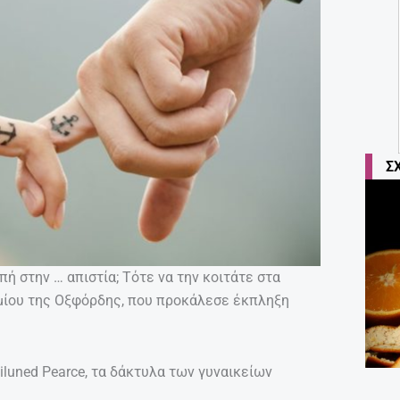
Σ
πή στην … απιστία; Τότε να την κοιτάτε στα
μίου της Οξφόρδης, που προκάλεσε έκπληξη
iluned Pearce, τα δάκτυλα των γυναικείων