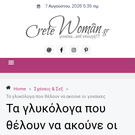
Μετάβαση
7 Αυγούστου, 2026 5:35 πμ
στο
περιεχόμενο
A
F
I
P
t
a
n
i
c
s
n
e
t
t
b
a
e
o
g
r
ΣΧΈΣΕΙΣ & ΣΕΞ
ΜΌΔΑ-ΟΜΟΡΦΙΆ
o
r
e
k
a
s
-
m
t
Home
»
Σχέσεις & Σεξ
»
f
-
p
Τα γλυκόλογα που θέλουν να ακούνε οι γυναίκες
Τα γλυκόλογα που
θέλουν να ακούνε οι