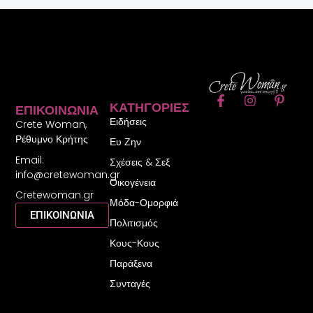
F
I
P
ΚΑΤΗΓΟΡΊΕΣ
ΕΠΙΚΟΙΝΩΝΊΑ
a
n
i
Ειδήσεις
c
s
n
Crete Woman,
e
t
t
Ρέθυμνο Κρήτης
Ευ Ζην
b
a
e
Email:
o
g
r
Σχέσεις & Σεξ
o
r
e
info@cretewoman.gr
Οικογένεια
k
a
s
Cretewoman.gr
-
m
t
Μόδα-Ομορφιά
f
-
ΕΠΙΚΟΙΝΩΝΙΑ
Πολιτισμός
p
Κους-Κους
Παράξενα
Συνταγές