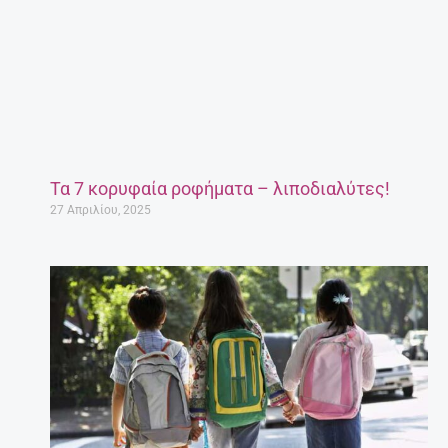
Τα 7 κορυφαία ροφήματα – λιποδιαλύτες!
27 Απριλίου, 2025