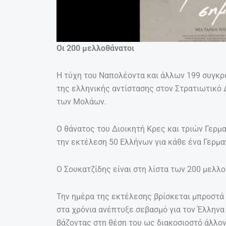
Οι 200 μελλοθάνατοι
Η τύχη του Ναπολέοντα και άλλων 199 συγκρ
της ελληνικής αντίστασης στον Στρατιωτικό 
των Μολάων.
Ο θάνατος του Διοικητή Κρες και τριών Γερμ
την εκτέλεση 50 Ελλήνων για κάθε ένα Γερμα
Ο Σουκατζίδης είναι στη λίστα των 200 μελλ
Την ημέρα της εκτέλεσης βρίσκεται μπροστά 
στα χρόνια ανέπτυξε σεβασμό για τον Έλληνα 
βάζοντας στη θέση του ως διακοσιοστό άλλον