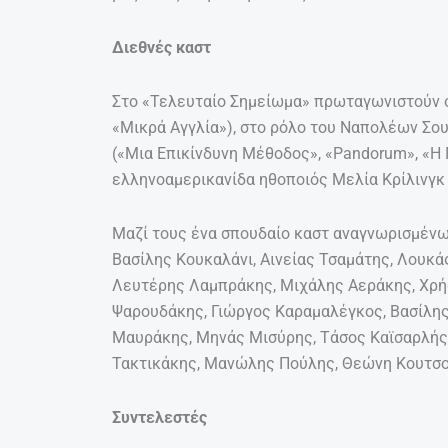
Διεθνές καστ
Στο «Τελευταίο Σημείωμα» πρωταγωνιστούν ο
«Μικρά Αγγλία»), στο ρόλο του Ναπολέων Σου
(«Μια Επικίνδυνη Μέθοδος», «Pandorum», «Η 
ελληνοαμερικανίδα ηθοποιός Μελία Κρίλινγκ (
Μαζί τους ένα σπουδαίο καστ αναγνωρισμένω
Βασίλης Κουκαλάνι, Αινείας Τσαμάτης, Λουκά
Λευτέρης Λαμπράκης, Μιχάλης Αεράκης, Χρ
Ψαρουδάκης, Γιώργος Καραμαλέγκος, Βασίλη
Μαυράκης, Μηνάς Μισύρης, Τάσος Καϊσαρλής,
Τακτικάκης, Μανώλης Πούλης, Θεώνη Κουτσο
Συντελεστές