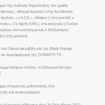
ριο της Ιωάννας Καρυστιάνη, την ομάδα
Νοτιάς», «Μικρά Αγγλία») στην διεύθυνση
γγλία», «J.A.C.E.», «Νύφες») στο μοντάζ, ο
ιάς», «Τετάρτη 4:45»), στα σκηνικά, η Γιούλα
γγλία» στα κοστούμια και ο Αλέξανδρος
k») στη μουσική.
του Γιάννη Ιακωβίδη και της Black Orange
), σε συμπαραγωγή της COSMOTE TV.
συμμετάσχουν επίσης το Ελληνικό Κέντρο
Ε.
άμα ιστορία και μυθοπλασία, ένα
ητας και αναστοχασμού.
τις ελληνικές αίθουσες στις 26 Οκτωβρίου 2017