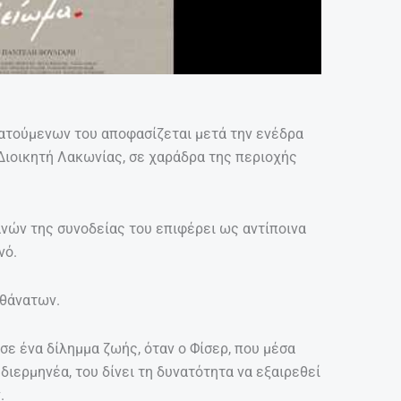
ατούμενων του αποφασίζεται μετά την ενέδρα
Διοικητή Λακωνίας, σε χαράδρα της περιοχής
ανών της συνοδείας του επιφέρει ως αντίποινα
νό.
οθάνατων.
σε ένα δίλημμα ζωής, όταν ο Φίσερ, που μέσα
διερμηνέα, του δίνει τη δυνατότητα να εξαιρεθεί
.