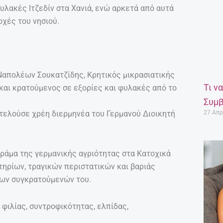
φυλακές Ιτζεδίν στα Χανιά, ενώ αρκετά από αυτά
χές του νησιού.
Ναπολέων Σουκατζίδης, Κρητικός μικρασιατικής
Τι ν
και κρατούμενος σε εξορίες και φυλακές από το
Συμβ
κτελούσε χρέη διερμηνέα του Γερμανού Διοικητή
27 Απρ
ράμα της γερμανικής αγριότητας στα Κατοχικά
τηρίων, τραγικών περιστατικών και βαριάς
των συγκρατούμενών του.
 φιλίας, συντροφικότητας, ελπίδας,