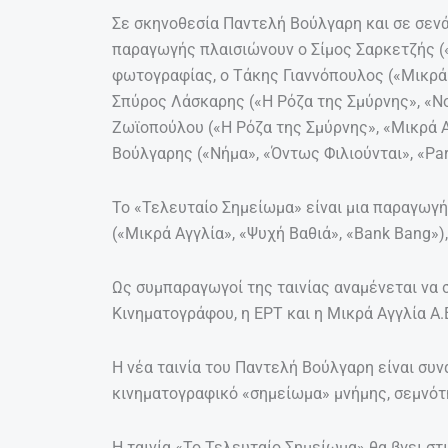
Σε σκηνοθεσία Παντελή Βούλγαρη και σε σενά
παραγωγής πλαισιώνουν ο Σίμος Σαρκετζής («
φωτογραφίας, ο Τάκης Γιαννόπουλος («Μικρά Α
Σπύρος Λάσκαρης («Η Ρόζα της Σμύρνης», «Νοτ
Ζωϊοπούλου («Η Ρόζα της Σμύρνης», «Μικρά Α
Βούλγαρης («Νήμα», «Όντως Φιλιούνται», «Par
Το «Τελευταίο Σημείωμα» είναι μια παραγωγή 
(«Μικρά Αγγλία», «Ψυχή Βαθιά», «Bank Bang»
Ως συμπαραγωγοί της ταινίας αναμένεται να 
Κινηματογράφου, η ΕΡΤ και η Μικρά Αγγλία Α.
Η νέα ταινία του Παντελή Βούλγαρη είναι συν
κινηματογραφικό «σημείωμα» μνήμης, σεμνότ
Η ταινία «Το Τελευταίο Σημείωμα» θα βγει σ