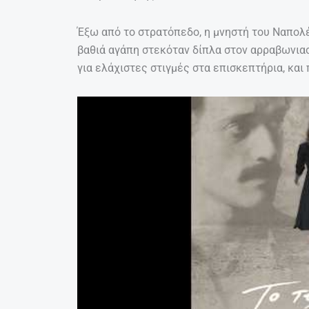
Έξω από το στρατόπεδο, η μνηστή του Ναπολέ
βαθιά αγάπη στεκόταν δίπλα στον αρραβωνιαστ
για ελάχιστες στιγμές στα επισκεπτήρια, κα