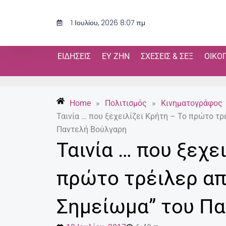
Μετάβαση
στο
1 Ιουλίου, 2026 8:07 πμ
περιεχόμενο
ΕΙΔΉΣΕΙΣ
ΕΥ ΖΗΝ
ΣΧΈΣΕΙΣ & ΣΕΞ
ΟΙΚΟ
Home
»
Πολιτισμός
»
Κινηματογράφος
Ταινία … που ξεχειλίζει Κρήτη – Το πρώτο τρ
Παντελή Βούλγαρη
Ταινία … που ξεχε
πρώτο τρέιλερ απ
Σημείωμα” του Π