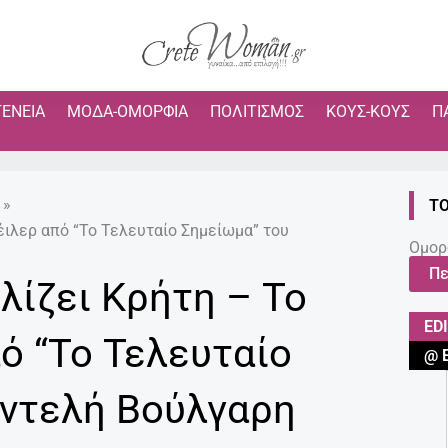
ΓΈΝΕΙΑ
ΜΌΔΑ-ΟΜΟΡΦΙΆ
ΠΟΛΙΤΙΣΜΌΣ
ΚΟΥΣ-ΚΟΥΣ
Π
»
ΤΟ
έιλερ από “Το Τελευταίο Σημείωμα” του
Ομορ
Πε
ιλίζει Κρήτη – Το
ED
ό “Το Τελευταίο
@ 
αντελή Βούλγαρη