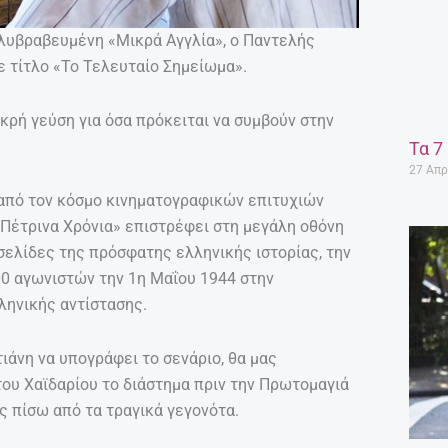
ολυβραβευμένη «Μικρά Αγγλία», ο Παντελής
με τίτλο «Το Τελευταίο Σημείωμα».
ικρή γεύση για όσα πρόκειται να συμβούν στην
Τα 7
27 Απρ
από τον κόσμο κινηματογραφικών επιτυχιών
 «Πέτρινα Χρόνια» επιστρέφει στη μεγάλη οθόνη
 σελίδες της πρόσφατης ελληνικής ιστορίας, την
0 αγωνιστών την 1η Μαΐου 1944 στην
λληνικής αντίστασης.
ιάνη να υπογράφει το σενάριο, θα μας
υ Χαϊδαρίου το διάστημα πριν την Πρωτομαγιά
ς πίσω από τα τραγικά γεγονότα.