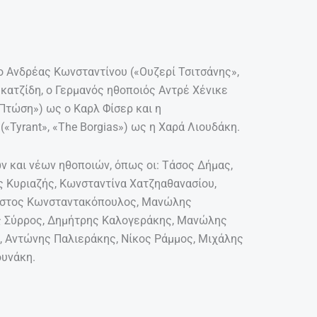
 Ανδρέας Κωνσταντίνου («Ουζερί Τσιτσάνης»,
κατζίδη, ο Γερμανός ηθοποιός Αντρέ Χένικε
Πτώση») ως ο Καρλ Φίσερ και η
«Tyrant», «The Borgias») ως η Χαρά Λιουδάκη.
ν και νέων ηθοποιών, όπως οι: Τάσος Δήμας,
ς Κυριαζής, Κωνσταντίνα Χατζηαθανασίου,
ήστος Κωνσταντακόπουλος, Μανώλης
ς Σύρρος, Δημήτρης Καλογεράκης, Μανώλης
 Αντώνης Παλιεράκης, Νίκος Ράμμος, Μιχάλης
υνάκη.