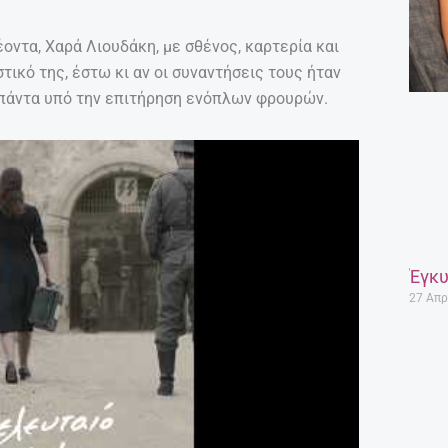
οντα, Χαρά Λιουδάκη, με σθένος, καρτερία και
ικό της, έστω κι αν οι συναντήσεις τους ήταν
ι πάντα υπό την επιτήρηση ενόπλων φρουρών.
Έγκυ
27 Απρ