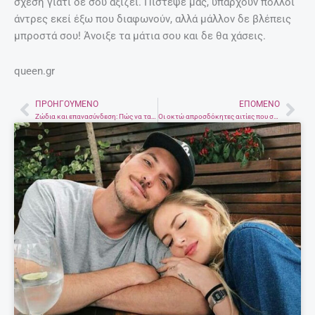
σχέση γιατί δε σου αξίζει. Πίστεψέ μας, υπάρχουν πολλοί
άντρες εκεί έξω που διαφωνούν, αλλά μάλλον δε βλέπεις
μπροστά σου! Άνοιξε τα μάτια σου και δε θα χάσεις.
queen.gr
ΠΡΟΗΓΟΎΜΕΝΟ
ΕΠΌΜΕΝΟ
Prev
Nex
Ζώδια και επανασύνδεση: Πώς να τα ξαναβρείτε με την παλιά σας αγάπη
Οι οκτώ απροσδόκητες αιτίες που σε κάνουν να διψάς συνέχεια