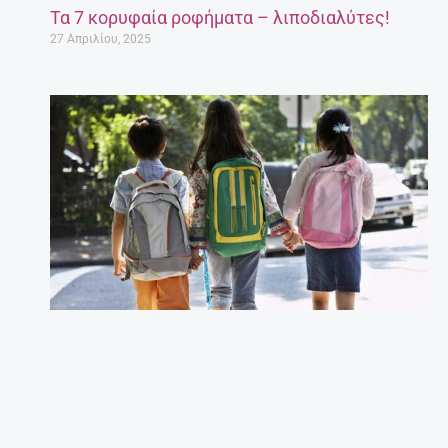
Τα 7 κορυφαία ροφήματα – λιποδιαλύτες!
27 Απριλίου, 2025