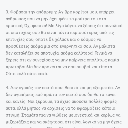
3. Φοβάσαι την απόρριψη: Αχ βρε κορίτσι μου, υπάρχει
άνθρωπος που να μην έχει φάει τα μούτρα του στα
ερωτικά; Όχι φυσικά! Με λίγα λόγια, να ξέρεις ότι συνολικά
οι αποτυχίες σου θα είναι πάντα περισσότερες από τις
επιτυχίες σου, οπότε δε χάλασε και ο κόσμος να
προσθέσεις ακόμα μία στο ενεργητικό σου. Αν μάλιστα
δεν καταλήξει σε αποτυχία, ακόμα καλύτερα! Γενικά να
ξέρεις ότι αν συνεχίσεις να μην παίρνεις απολύτως καμία
πρωτοβουλία δεν πρόκειται να σου συμβεί και τίποτα.
Ούτε καλό ούτε κακό.
4. Δεν αγαπάς τον εαυτό σου: Βασικό και μη εξαιρετέο. Αν
δεν αγαπήσεις εσύ πρώτα τον εαυτό σου δε θα το κάνει
και κανείς. Ναι ξέρουμε, τα έχεις ακούσει πολλές φορές
αυτά, αλλά μήπως να αρχίσεις να το εφαρμόζεις κάποια
στιγμή; Σταμάτα πια να νιώθεις μειονεκτικά και κυρίως να
μιζεριάζεις και να σκέφτεσαι ότι είναι λογικό να μην έχεις