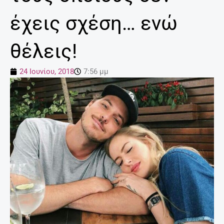
έχεις σχέση… ενώ
θέλεις!
24 Ιουνίου, 2018
7:56 μμ