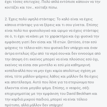
έχει τόσες επιτυχίες. Πολύ απλά εντόπισε κάποιον να την
κοιτάζει και τον… κοίταξε πίσω.
2. Έχεις πολύ υψηλά στάνταρς: Το καλό είναι να έχεις
κάποια στάνταρς για να ξέρεις και τι σου γίνεται. Επίσης
είναι πολύ πιο φυσιολογικό και ώριμο να έχεις στάνταρς
σε ό, τι έχει να κάνει με το χαρακτήρα και όχι φυσικά την
εμφάνιση γιατί δεν είσαι και 18 ετών. Ωστόσο, όταν εσύ
ψάχνεις το τέλειο-κάτι που φυσικά δεν υπάρχει-και έναν
άντρα εντελώς έξω από τα νερά σου-και δεν εννοούμε από
την άποψη ότι εκείνος μπορεί να είναι πλούσιος εσύ όχι,
εκείνος να είσαι σαν μοντέλο κι εσύ μία καθημερινή
κοπέλα-αλλά που να μην έχει καμία απολύτως σχέση με
σένα, τότε μάλλον ψάχνεις λάθος και μάλλον δε θα έχεις
και αποτέλεσμα. Αυτό που λένε για τα ετερώνυμα που
έλκονται είναι μεγάλο ψέμα. Επίσης, ο νεαρός, σέξι
επιχειρηματίας με την εμφάνιση του David Beckham και
την καρδιά μικρού παιδιού, μπορεί να είναι τέλειο
πρότυπο, αλλά μάλλον δεν υπάρχει!